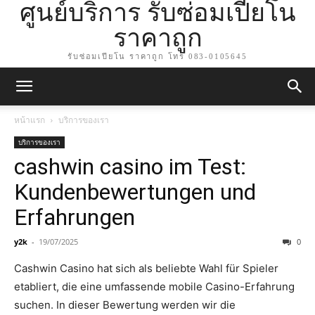
ศูนย์บริการ รับซ่อมเปียโน
ราคาถูก
รับซ่อมเปียโน ราคาถูก โทร 083-0105645
หน้าแรก
บริการของเรา
บริการของเรา
cashwin casino
im Test:
Kundenbewertungen und
Erfahrungen
y2k
-
19/07/2025
0
Cashwin Casino hat sich als beliebte Wahl für Spieler
etabliert, die eine umfassende mobile Casino-Erfahrung
suchen. In dieser Bewertung werden wir die