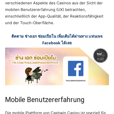
verschiedenen Aspekte des Casinos aus der Sicht der
mobilen Benutzererfahrung (UX) betrachten,
einschließlich der App-Qualität, der Reaktionsfähigkeit
und der Touch-Oberfläche.
ติดตาม ช่างเอก ซ่อมเปียโน เพิ่มเติมได้ผ่านทาง แฟนเพจ
Facebook ได้เลย
Mobile Benutzererfahrung
Die mobile Plattform von Cashwin Casino ist speziell für