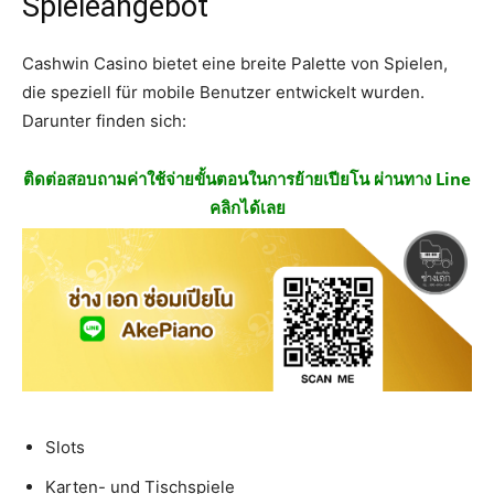
Spieleangebot
Cashwin Casino bietet eine breite Palette von Spielen,
die speziell für mobile Benutzer entwickelt wurden.
Darunter finden sich:
ติดต่อสอบถามค่าใช้จ่ายขั้นตอนในการย้ายเปียโน ผ่านทาง Line
คลิกได้เลย
Slots
Karten- und Tischspiele