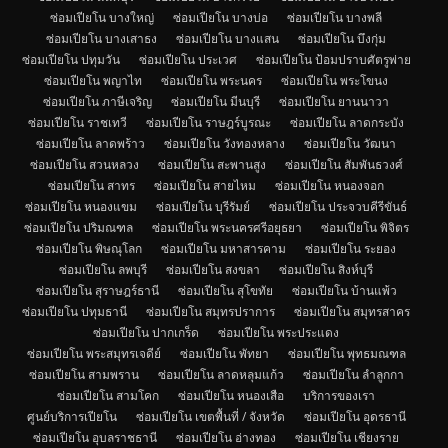
ซ่อมเปียโน บางใหญ่
ซ่อมเปียโน บางบ่อ
ซ่อมเปียโน บางพลี
ซ่อมเปียโน บางเสาธง
ซ่อมเปียโน บางแสน
ซ่อมเปียโน บึงกุ่ม
ซ่อมเปียโน ปทุมวัน
ซ่อมเปียโน ประเวศ
ซ่อมเปียโน ป้อมปราบศัตรูพ่าย
ซ่อมเปียโน พญาไท
ซ่อมเปียโน พระนคร
ซ่อมเปียโน พระโขนง
ซ่อมเปียโน ภาษีเจริญ
ซ่อมเปียโน มีนบุรี
ซ่อมเปียโน ยานนาวา
ซ่อมเปียโน ราชเทวี
ซ่อมเปียโน ราษฎร์บูรณะ
ซ่อมเปียโน ลาดกระบัง
ซ่อมเปียโน ลาดพร้าว
ซ่อมเปียโน วังทองหลาง
ซ่อมเปียโน วัฒนา
ซ่อมเปียโน สวนหลวง
ซ่อมเปียโน สะพานสูง
ซ่อมเปียโน สัมพันธวงศ์
ซ่อมเปียโน สาทร
ซ่อมเปียโน สายไหม
ซ่อมเปียโน หนองจอก
ซ่อมเปียโน หนองแขม
ซ่อมเปียโน บุรีรัมย์
ซ่อมเปียโน ประจวบคีรีขันธ์
ซ่อมเปียโน ปริมณฑล
ซ่อมเปียโน พระนครศรีอยุธยา
ซ่อมเปียโน พิจิตร
ซ่อมเปียโน พิษณุโลก
ซ่อมเปียโน มหาสารคาม
ซ่อมเปียโน ระยอง
ซ่อมเปียโน ลพบุรี
ซ่อมเปียโน สงขลา
ซ่อมเปียโน สิงห์บุรี
ซ่อมเปียโน สุราษฎร์ธานี
ซ่อมเปียโน สุโขทัย
ซ่อมเปียโน บ้านแพ้ว
ซ่อมเปียโน ปทุมธานี
ซ่อมเปียโน สมุทรปราการ
ซ่อมเปียโน สมุทรสาคร
ซ่อมเปียโน ปากเกร็ด
ซ่อมเปียโน พระประแดง
ซ่อมเปียโน พระสมุทรเจดีย์
ซ่อมเปียโน พัทยา
ซ่อมเปียโน พุทธมณฑล
ซ่อมเปียโน สามพราน
ซ่อมเปียโน ลาดหลุมแก้ว
ซ่อมเปียโน ลำลูกกา
ซ่อมเปียโน สามโคก
ซ่อมเปียโน หนองเสือ
บริการของเรา
ศูนย์บริการเปียโน
ซ่อมเปียโน เขตพื้นที่ / จังหวัด
ซ่อมเปียโน อุดรธานี
ซ่อมเปียโน อุบลราชธานี
ซ่อมเปียโน อ่างทอง
ซ่อมเปียโน เชียงราย