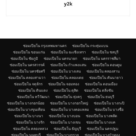
y2k
ซ่อมเปียโน กรุงเทพมหานคร
ซ่อมเปียโน กระทุ่มแบน
ซ่อมเปียโน ขอนแก่น
ซ่อมเปียโน ฉะเชิงเทรา
ซ่อมเปียโน ชลบุรี
ซ่อมเปียโน ชัยภูมิ
ซ่อมเปียโน นครนายก
ซ่อมเปียโน นครราชสีมา
ซ่อมเปียโน นครสวรรค์
ซ่อมเปียโน กำแพงแสน
ซ่อมเปียโน ดอนตูม
ซ่อมเปียโน นครชัยศรี
ซ่อมเปียโน บางเลน
ซ่อมเปียโน คลองสาน
ซ่อมเปียโน คลองสามวา
ซ่อมเปียโน คลองเตย
ซ่อมเปียโน คันนายาว
ซ่อมเปียโน จตุจักร
ซ่อมเปียโน จอมทอง
ซ่อมเปียโน ดอนเมือง
ซ่อมเปียโน ดินแดง
ซ่อมเปียโน ดุสิต
ซ่อมเปียโน ตลิ่งชัน
ซ่อมเปียโน ทวีวัฒนา
ซ่อมเปียโน ทุ่งครุ
ซ่อมเปียโน ธนบุรี
ซ่อมเปียโน บางกอกน้อย
ซ่อมเปียโน บางกอกใหญ่
ซ่อมเปียโน บางกะปิ
ซ่อมเปียโน บางขุนเทียน
ซ่อมเปียโน บางคอแหลม
ซ่อมเปียโน บางซื่อ
ซ่อมเปียโน บางนา
ซ่อมเปียโน บางบอน
ซ่อมเปียโน บางพลัด
ซ่อมเปียโน บางรัก
ซ่อมเปียโน บางเขน
ซ่อมเปียโน บางแค
ซ่อมเปียโน คลองหลวง
ซ่อมเปียโน ธัญบุรี
ซ่อมเปียโน นครปฐม
ซ่อมเปียโน นนทบุรี
ซ่อมเปียโน บางกรวย
ซ่อมเปียโน บางบัวทอง