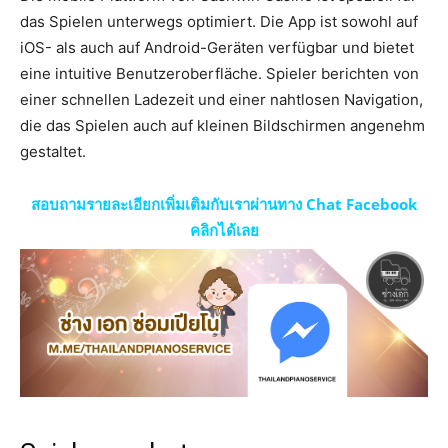
das Spielen unterwegs optimiert. Die App ist sowohl auf
iOS- als auch auf Android-Geräten verfügbar und bietet
eine intuitive Benutzeroberfläche. Spieler berichten von
einer schnellen Ladezeit und einer nahtlosen Navigation,
die das Spielen auch auf kleinen Bildschirmen angenehm
gestaltet.
สอบถามรายละเอียกเพิ่มเติมกับเราผ่านทาง Chat Facebook
คลิกได้เลย