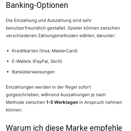
Banking-Optionen
Die Einzahlung und Auszahlung sind sehr
benutzerfreundlich gestaltet. Spieler können zwischen
verschiedenen Zahlungsmethoden wählen, darunter:
Kreditkarten (Visa, MasterCard)
E-Wallets (PayPal, Skrill)
Banküberweisungen
Einzahlungen werden in der Regel sofort
gutgeschrieben, während Auszahlungen je nach
Methode zwischen
1-5 Werktagen
in Anspruch nehmen
können.
Warum ich diese Marke empfehle