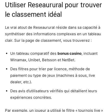
Utiliser Reseaurural pour trouver
le classement idéal
Le vrai atout de Reseaurural réside dans sa capacité à
synthétiser des informations complexes en un tableau
clair. Sur la page de classement, vous trouverez :
Un tableau comparatif des
bonus casino
, incluant
Winamax, Unibet, Betsson et NetBet.
Des filtres pour trier par licence, méthode de
paiement ou type de jeux (machines à sous, live
dealer, etc.).
Des avis d’utilisateurs vérifiés qui détaillent leurs
expériences concrètes.
Par exemple, un joueur a utilisé le filtre « tournois live »