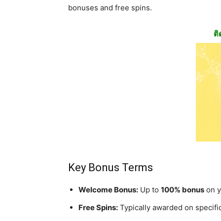
bonuses and free spins.
ติ
Key Bonus Terms
Welcome Bonus:
Up to
100% bonus
on y
Free Spins:
Typically awarded on specifi