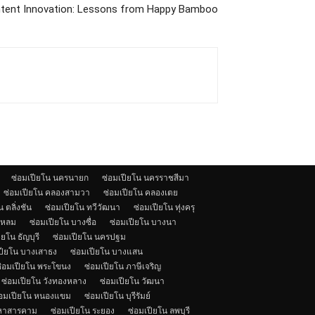
ontent Innovation: Lessons from Happy Bamboo
ซ่อมเปียโน นครนายก
ซ่อมเปียโน นครราชสีมา
ซ่อมเปียโน คลองสามวา
ซ่อมเปียโน คลองเตย
 ตลิ่งชัน
ซ่อมเปียโน ทวีวัฒนา
ซ่อมเปียโน ทุ่งครุ
แหลม
ซ่อมเปียโน บางซื่อ
ซ่อมเปียโน บางนา
ียโน ธัญบุรี
ซ่อมเปียโน นครปฐม
ปียโน บางเสาธง
ซ่อมเปียโน บางแสน
่อมเปียโน พระโขนง
ซ่อมเปียโน ภาษีเจริญ
ซ่อมเปียโน วังทองหลาง
ซ่อมเปียโน วัฒนา
่อมเปียโน หนองแขม
ซ่อมเปียโน บุรีรัมย์
มหาสารคาม
ซ่อมเปียโน ระยอง
ซ่อมเปียโน ลพบุรี