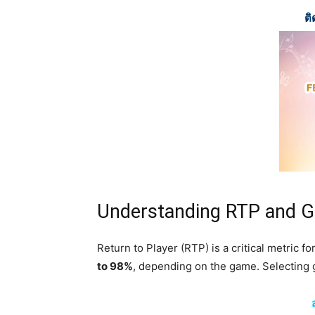
ติ
Understanding RTP and G
Return to Player (RTP) is a critical metric f
to 98%
, depending on the game. Selecting g