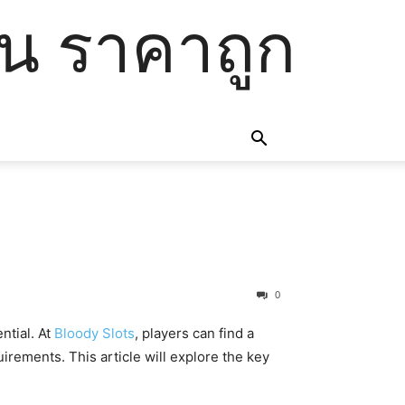
โน ราคาถูก
0
ntial. At
Bloody Slots
, players can find a
rements. This article will explore the key