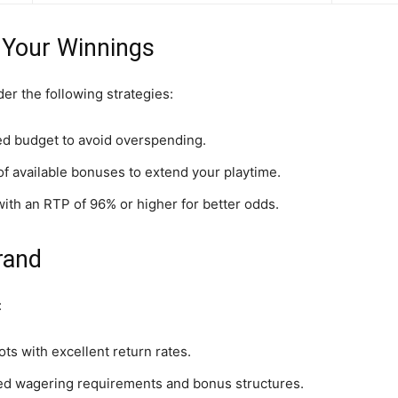
g Your Winnings
er the following strategies:
ed budget to avoid overspending.
f available bonuses to extend your playtime.
th an RTP of 96% or higher for better odds.
rand
:
ots with excellent return rates.
ed wagering requirements and bonus structures.