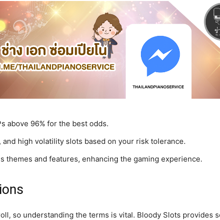
s above 96% for the best odds.
d high volatility slots based on your risk tolerance.
us themes and features, enhancing the gaming experience.
ions
oll, so understanding the terms is vital. Bloody Slots provides