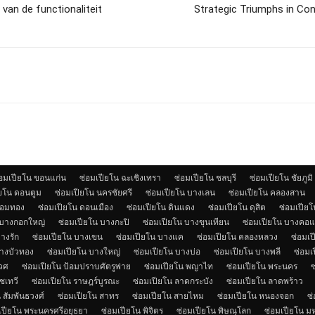
van de functionaliteit
Strategic Triumphs in C
่อมเปียโน ขอนแก่น
ซ่อมเปียโน ฉะเชิงเทรา
ซ่อมเปียโน ชลบุรี
ซ่อมเปียโน ชัยภูมิ
ียโน ดอนตูม
ซ่อมเปียโน นครชัยศรี
ซ่อมเปียโน บางเลน
ซ่อมเปียโน คลองสาน
จอมทอง
ซ่อมเปียโน ดอนเมือง
ซ่อมเปียโน ดินแดง
ซ่อมเปียโน ดุสิต
ซ่อมเปียโน
 บางกอกใหญ่
ซ่อมเปียโน บางกะปิ
ซ่อมเปียโน บางขุนเทียน
ซ่อมเปียโน บางคอ
างรัก
ซ่อมเปียโน บางเขน
ซ่อมเปียโน บางแค
ซ่อมเปียโน คลองหลวง
ซ่อมเป
บางบัวทอง
ซ่อมเปียโน บางใหญ่
ซ่อมเปียโน บางบ่อ
ซ่อมเปียโน บางพลี
ซ่อมเ
เวศ
ซ่อมเปียโน ป้อมปราบศัตรูพ่าย
ซ่อมเปียโน พญาไท
ซ่อมเปียโน พระนคร
ซ
ชเทวี
ซ่อมเปียโน ราษฎร์บูรณะ
ซ่อมเปียโน ลาดกระบัง
ซ่อมเปียโน ลาดพร้าว
 สัมพันธวงศ์
ซ่อมเปียโน สาทร
ซ่อมเปียโน สายไหม
ซ่อมเปียโน หนองจอก
ซ
เปียโน พระนครศรีอยุธยา
ซ่อมเปียโน พิจิตร
ซ่อมเปียโน พิษณุโลก
ซ่อมเปียโน 