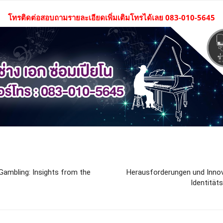
โทรติดต่อสอบถามรายละเอียดเพิ่มเติมโทรได้เลย 083-010-5645
 Gambling: Insights from the
Herausforderungen und Innova
Identität