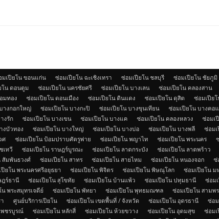
่อมเปียโน ขอนแก่น
ซ่อมเปียโน ฉะเชิงเทรา
ซ่อมเปียโน ชลบุรี
ซ่อมเปียโน ชัยภูมิ
ียโน ดอนตูม
ซ่อมเปียโน นครชัยศรี
ซ่อมเปียโน บางเลน
ซ่อมเปียโน คลองสาน
จอมทอง
ซ่อมเปียโน ดอนเมือง
ซ่อมเปียโน ดินแดง
ซ่อมเปียโน ดุสิต
ซ่อมเปียโน
 บางกอกใหญ่
ซ่อมเปียโน บางกะปิ
ซ่อมเปียโน บางขุนเทียน
ซ่อมเปียโน บางคอ
างรัก
ซ่อมเปียโน บางเขน
ซ่อมเปียโน บางแค
ซ่อมเปียโน คลองหลวง
ซ่อมเป
บางบัวทอง
ซ่อมเปียโน บางใหญ่
ซ่อมเปียโน บางบ่อ
ซ่อมเปียโน บางพลี
ซ่อมเ
เวศ
ซ่อมเปียโน ป้อมปราบศัตรูพ่าย
ซ่อมเปียโน พญาไท
ซ่อมเปียโน พระนคร
ซ
ชเทวี
ซ่อมเปียโน ราษฎร์บูรณะ
ซ่อมเปียโน ลาดกระบัง
ซ่อมเปียโน ลาดพร้าว
 สัมพันธวงศ์
ซ่อมเปียโน สาทร
ซ่อมเปียโน สายไหม
ซ่อมเปียโน หนองจอก
ซ
เปียโน พระนครศรีอยุธยา
ซ่อมเปียโน พิจิตร
ซ่อมเปียโน พิษณุโลก
ซ่อมเปียโน 
ษฎร์ธานี
ซ่อมเปียโน สุโขทัย
ซ่อมเปียโน บ้านแพ้ว
ซ่อมเปียโน ปทุมธานี
ซ่อม
โน พระสมุทรเจดีย์
ซ่อมเปียโน พัทยา
ซ่อมเปียโน พุทธมณฑล
ซ่อมเปียโน สามพ
รา
ศูนย์บริการเปียโน
ซ่อมเปียโน เขตพื้นที่ / จังหวัด
ซ่อมเปียโน อุดรธานี
ซ่อม
เพชรบูรณ์
ซ่อมเปียโน หลักสี่
ซ่อมเปียโน ห้วยขวาง
ซ่อมเปียโน อุดมสุข
ซ่อมเ