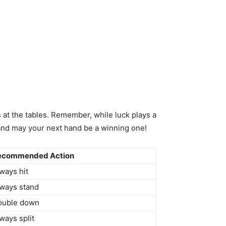
 at the tables. Remember, while luck plays a
, and may your next hand be a winning one!
ecommended Action
ways hit
ways stand
ouble down
ways split