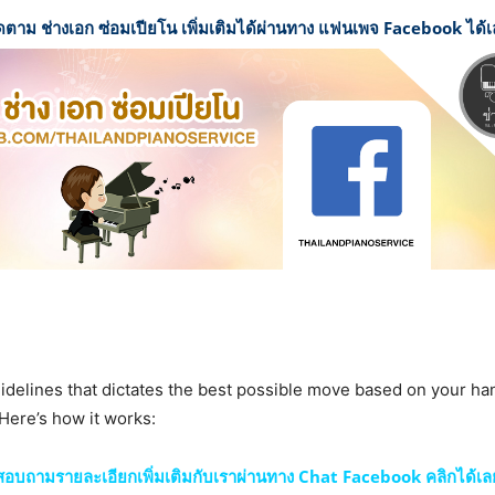
ดตาม ช่างเอก ซ่อมเปียโน เพิ่มเติมได้ผ่านทาง แฟนเพจ Facebook ได้
guidelines that dictates the best possible move based on your ha
 Here’s how it works:
สอบถามรายละเอียกเพิ่มเติมกับเราผ่านทาง Chat Facebook คลิกได้เล