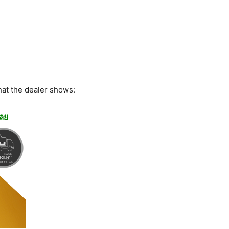
hat the dealer shows:
เลย