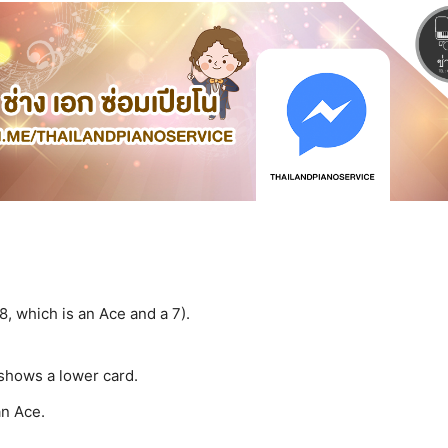
18, which is an Ace and a 7).
 shows a lower card.
an Ace.