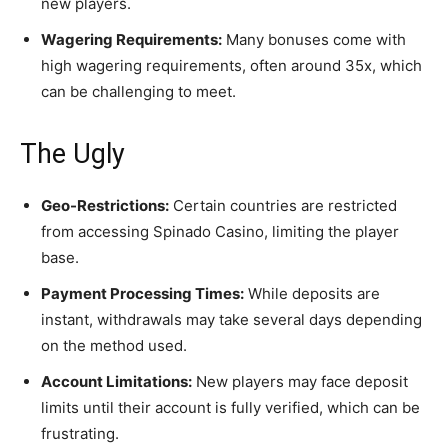
new players.
Wagering Requirements:
Many bonuses come with
high wagering requirements, often around 35x, which
can be challenging to meet.
The Ugly
Geo-Restrictions:
Certain countries are restricted
from accessing Spinado Casino, limiting the player
base.
Payment Processing Times:
While deposits are
instant, withdrawals may take several days depending
on the method used.
Account Limitations:
New players may face deposit
limits until their account is fully verified, which can be
frustrating.