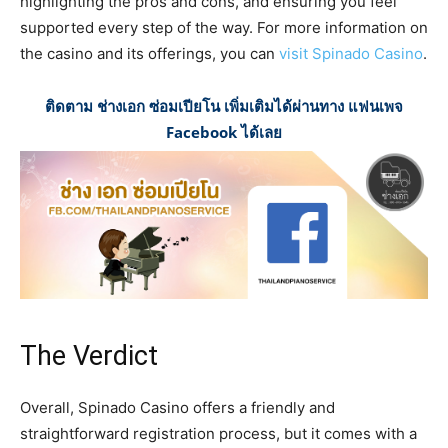
highlighting the pros and cons, and ensuring you feel
supported every step of the way. For more information on
the casino and its offerings, you can
visit Spinado Casino
.
ติดตาม ช่างเอก ซ่อมเปียโน เพิ่มเติมได้ผ่านทาง แฟนเพจ
Facebook ได้เลย
The Verdict
Overall, Spinado Casino offers a friendly and
straightforward registration process, but it comes with a