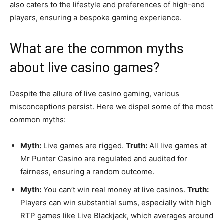
also caters to the lifestyle and preferences of high-end
players, ensuring a bespoke gaming experience.
What are the common myths
about live casino games?
Despite the allure of live casino gaming, various
misconceptions persist. Here we dispel some of the most
common myths:
Myth:
Live games are rigged.
Truth:
All live games at
Mr Punter Casino are regulated and audited for
fairness, ensuring a random outcome.
Myth:
You can’t win real money at live casinos.
Truth:
Players can win substantial sums, especially with high
RTP games like Live Blackjack, which averages around