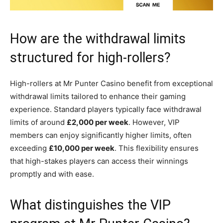
How are the withdrawal limits
structured for high-rollers?
High-rollers at Mr Punter Casino benefit from exceptional
withdrawal limits tailored to enhance their gaming
experience. Standard players typically face withdrawal
limits of around
£2,000 per week
. However, VIP
members can enjoy significantly higher limits, often
exceeding
£10,000 per week
. This flexibility ensures
that high-stakes players can access their winnings
promptly and with ease.
What distinguishes the VIP