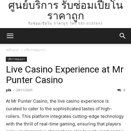
ศูนย์บริการ รับซ่อมเปียโน
ราคาถูก
รับซ่อมเปียโน ราคาถูก โทร 083-0105645
หน้าแรก
บริการของเรา
บริการของเรา
Live Casino Experience at Mr
Punter Casino
y2k
-
29/11/2025
0
At Mr Punter Casino, the live casino experience is
curated to cater to the sophisticated tastes of high-
rollers. This platform integrates cutting-edge technology
with the thrill of real-time gaming, ensuring that players