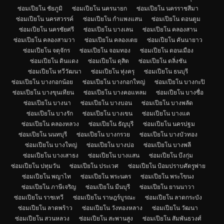
ซ่อมเปียโน ชัยภูมิ
ซ่อมเปียโน นครนายก
ซ่อมเปียโน นครราชสีมา
ซ่อมเปียโน นครสวรรค์
ซ่อมเปียโน กำแพงแสน
ซ่อมเปียโน ดอนตูม
ซ่อมเปียโน นครชัยศรี
ซ่อมเปียโน บางเลน
ซ่อมเปียโน คลองสาน
ซ่อมเปียโน คลองสามวา
ซ่อมเปียโน คลองเตย
ซ่อมเปียโน คันนายาว
ซ่อมเปียโน จตุจักร
ซ่อมเปียโน จอมทอง
ซ่อมเปียโน ดอนเมือง
ซ่อมเปียโน ดินแดง
ซ่อมเปียโน ดุสิต
ซ่อมเปียโน ตลิ่งชัน
ซ่อมเปียโน ทวีวัฒนา
ซ่อมเปียโน ทุ่งครุ
ซ่อมเปียโน ธนบุรี
ซ่อมเปียโน บางกอกน้อย
ซ่อมเปียโน บางกอกใหญ่
ซ่อมเปียโน บางกะปิ
ซ่อมเปียโน บางขุนเทียน
ซ่อมเปียโน บางคอแหลม
ซ่อมเปียโน บางซื่อ
ซ่อมเปียโน บางนา
ซ่อมเปียโน บางบอน
ซ่อมเปียโน บางพลัด
ซ่อมเปียโน บางรัก
ซ่อมเปียโน บางเขน
ซ่อมเปียโน บางแค
ซ่อมเปียโน คลองหลวง
ซ่อมเปียโน ธัญบุรี
ซ่อมเปียโน นครปฐม
ซ่อมเปียโน นนทบุรี
ซ่อมเปียโน บางกรวย
ซ่อมเปียโน บางบัวทอง
ซ่อมเปียโน บางใหญ่
ซ่อมเปียโน บางบ่อ
ซ่อมเปียโน บางพลี
ซ่อมเปียโน บางเสาธง
ซ่อมเปียโน บางแสน
ซ่อมเปียโน บึงกุ่ม
ซ่อมเปียโน ปทุมวัน
ซ่อมเปียโน ประเวศ
ซ่อมเปียโน ป้อมปราบศัตรูพ่าย
ซ่อมเปียโน พญาไท
ซ่อมเปียโน พระนคร
ซ่อมเปียโน พระโขนง
ซ่อมเปียโน ภาษีเจริญ
ซ่อมเปียโน มีนบุรี
ซ่อมเปียโน ยานนาวา
ซ่อมเปียโน ราชเทวี
ซ่อมเปียโน ราษฎร์บูรณะ
ซ่อมเปียโน ลาดกระบัง
ซ่อมเปียโน ลาดพร้าว
ซ่อมเปียโน วังทองหลาง
ซ่อมเปียโน วัฒนา
ซ่อมเปียโน สวนหลวง
ซ่อมเปียโน สะพานสูง
ซ่อมเปียโน สัมพันธวงศ์