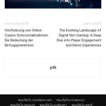
บทความก่อนหน้านี้
บทความถัดไป
Verifizierung von Online-
The Evolving Landscape of
Casino-Schutzmaßnahmen:
Digital Slot Gaming: A Deep
Die Bedeutung der
Dive into Player Engagement
Betrugsprävention
and Demo Experiences
y2k
ซ่อมเปียโน กรุงเทพมหานคร
ซ่อมเปียโน กระทุ่มแบน
ซ่อมเปียโน ขอนแก่น
ซ่อมเปียโน ฉะเชิงเทรา
ซ่อมเปียโน ชลบุรี