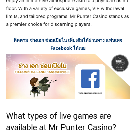
enjoy an immersive atmosphere akin to a physical casino
floor. With a variety of exclusive games, VIP withdrawal
limits, and tailored programs, Mr Punter Casino stands as
a premier choice for discerning players.
ติดตาม ช่างเอก ซ่อมเปียโน เพิ่มเติมได้ผ่านทาง แฟนเพจ
Facebook ได้เลย
What types of live games are
available at Mr Punter Casino?