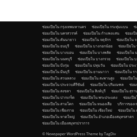
ซ่อมเปียโน กรุงเทพมหานคร
ซ่อมเปียโน กระทุ่มแบน
ซ
ซ่อมเปียโน นครสวรรค์
ซ่อมเปียโน กำแพงแสน
ซ่อมเป
ซ่อมเปียโน คันนายาว
ซ่อมเปียโน จตุจักร
ซ่อมเปียโน 
ซ่อมเปียโน ธนบุรี
ซ่อมเปียโน บางกอกน้อย
ซ่อมเปียโน
ซ่อมเปียโน บางบอน
ซ่อมเปียโน บางพลัด
ซ่อมเปียโน บ
ซ่อมเปียโน นนทบุรี
ซ่อมเปียโน บางกรวย
ซ่อมเปียโน 
ซ่อมเปียโน บึงกุ่ม
ซ่อมเปียโน ปทุมวัน
ซ่อมเปียโน ประ
ซ่อมเปียโน มีนบุรี
ซ่อมเปียโน ยานนาวา
ซ่อมเปียโน รา
ซ่อมเปียโน สวนหลวง
ซ่อมเปียโน สะพานสูง
ซ่อมเปียโน
ซ่อมเปียโน ประจวบคีรีขันธ์
ซ่อมเปียโน ปริมณฑล
ซ่อม
ซ่อมเปียโน สงขลา
ซ่อมเปียโน สิงห์บุรี
ซ่อมเปียโน สุรา
ซ่อมเปียโน ปากเกร็ด
ซ่อมเปียโน พระประแดง
ซ่อมเปีย
ซ่อมเปียโน สามโคก
ซ่อมเปียโน หนองเสือ
บริการของเ
ซ่อมเปียโน เชียงราย
ซ่อมเปียโน เชียงใหม่
ซ่อมเปียโน 
ซ่อมเปียโน หาดใหญ่
ซ่อมเปียโน อำเภอเมืองสมุทรสาคร
ซ่อมเปียโน เมืองสมุทรปราการ
© Newspaper WordPress Theme by TagDiv