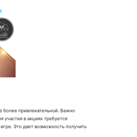
ย
ще более привлекательной. Важно
я участия в акциях требуется
 игре. Это дает возможность получить