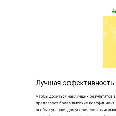
ติ
Лучшая эффективность
Чтобы добиться наилучших результатов в
предлагают более высокие коэффициенты 
особые условия для увеличения выигрыш