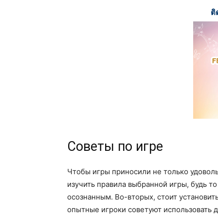
ติ
Советы по игре
Чтобы игры приносили не только удоволь
изучить правила выбранной игры, будь то
осознанным. Во-вторых, стоит установить
опытные игроки советуют использовать д