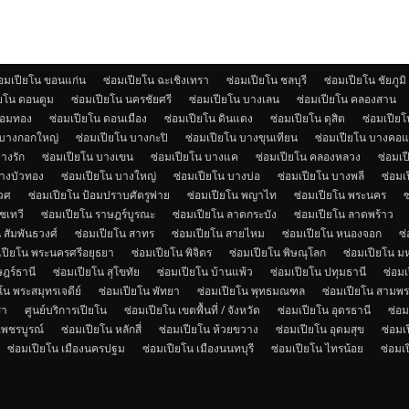
่อมเปียโน ขอนแก่น
ซ่อมเปียโน ฉะเชิงเทรา
ซ่อมเปียโน ชลบุรี
ซ่อมเปียโน ชัยภูมิ
ียโน ดอนตูม
ซ่อมเปียโน นครชัยศรี
ซ่อมเปียโน บางเลน
ซ่อมเปียโน คลองสาน
จอมทอง
ซ่อมเปียโน ดอนเมือง
ซ่อมเปียโน ดินแดง
ซ่อมเปียโน ดุสิต
ซ่อมเปียโน
 บางกอกใหญ่
ซ่อมเปียโน บางกะปิ
ซ่อมเปียโน บางขุนเทียน
ซ่อมเปียโน บางคอ
างรัก
ซ่อมเปียโน บางเขน
ซ่อมเปียโน บางแค
ซ่อมเปียโน คลองหลวง
ซ่อมเป
บางบัวทอง
ซ่อมเปียโน บางใหญ่
ซ่อมเปียโน บางบ่อ
ซ่อมเปียโน บางพลี
ซ่อมเ
เวศ
ซ่อมเปียโน ป้อมปราบศัตรูพ่าย
ซ่อมเปียโน พญาไท
ซ่อมเปียโน พระนคร
ซ
ชเทวี
ซ่อมเปียโน ราษฎร์บูรณะ
ซ่อมเปียโน ลาดกระบัง
ซ่อมเปียโน ลาดพร้าว
 สัมพันธวงศ์
ซ่อมเปียโน สาทร
ซ่อมเปียโน สายไหม
ซ่อมเปียโน หนองจอก
ซ
เปียโน พระนครศรีอยุธยา
ซ่อมเปียโน พิจิตร
ซ่อมเปียโน พิษณุโลก
ซ่อมเปียโน 
ษฎร์ธานี
ซ่อมเปียโน สุโขทัย
ซ่อมเปียโน บ้านแพ้ว
ซ่อมเปียโน ปทุมธานี
ซ่อม
โน พระสมุทรเจดีย์
ซ่อมเปียโน พัทยา
ซ่อมเปียโน พุทธมณฑล
ซ่อมเปียโน สามพ
รา
ศูนย์บริการเปียโน
ซ่อมเปียโน เขตพื้นที่ / จังหวัด
ซ่อมเปียโน อุดรธานี
ซ่อม
เพชรบูรณ์
ซ่อมเปียโน หลักสี่
ซ่อมเปียโน ห้วยขวาง
ซ่อมเปียโน อุดมสุข
ซ่อมเ
ซ่อมเปียโน เมืองนครปฐม
ซ่อมเปียโน เมืองนนทบุรี
ซ่อมเปียโน ไทรน้อย
ซ่อมเ