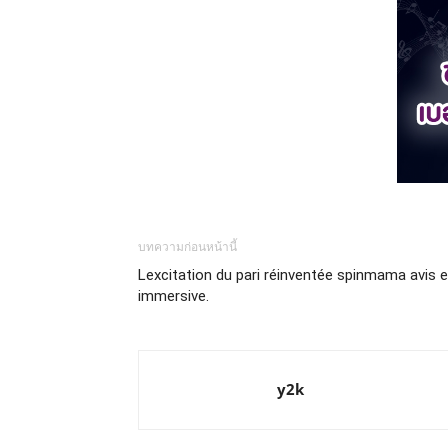
บทความก่อนหน้านี้
Lexcitation du pari réinventée spinmama avis e
immersive.
y2k