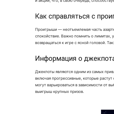
и акций, что, в свою очередь, способст
Как справляться с про
Проигрыши — неотъемлемая часть азартны
спокойствие. Важно помнить о лимитах, 
возвращаться к игре с ясной головой. Та
Информация о джекпот
Джекпоты являются одним из самых прив
включая прогрессивные, которые растут 
могут варьироваться в зависимости от в
выигрыш крупных призов.