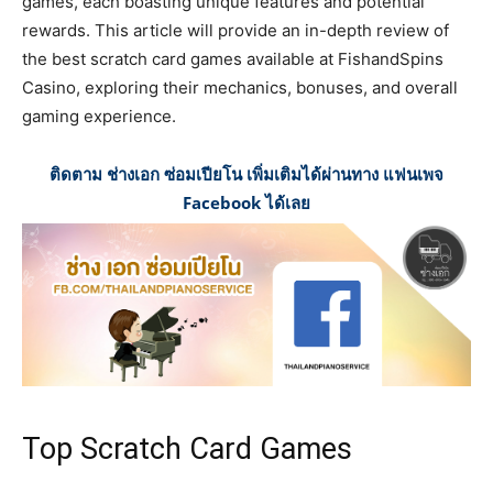
games, each boasting unique features and potential
rewards. This article will provide an in-depth review of
the best scratch card games available at FishandSpins
Casino, exploring their mechanics, bonuses, and overall
gaming experience.
ติดตาม ช่างเอก ซ่อมเปียโน เพิ่มเติมได้ผ่านทาง แฟนเพจ
Facebook ได้เลย
Top Scratch Card Games