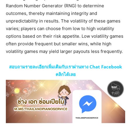
Random Number Generator (RNG) to determine
outcomes, thereby maintaining integrity and
unpredictability in results. The volatility of these games
varies; players can choose from low to high volatility
options based on their risk appetite. Low volatility games
often provide frequent but smaller wins, while high
volatility games may yield larger payouts less frequently.
สอบถามรายละเอียกเพิ่มเติมกับเราผ่านทาง Chat Facebook
คลิกได้เลย