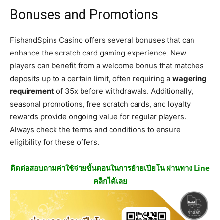
Bonuses and Promotions
FishandSpins Casino offers several bonuses that can
enhance the scratch card gaming experience. New
players can benefit from a welcome bonus that matches
deposits up to a certain limit, often requiring a
wagering
requirement
of 35x before withdrawals. Additionally,
seasonal promotions, free scratch cards, and loyalty
rewards provide ongoing value for regular players.
Always check the terms and conditions to ensure
eligibility for these offers.
ติดต่อสอบถามค่าใช้จ่ายขั้นตอนในการย้ายเปียโน ผ่านทาง Line
คลิกได้เลย