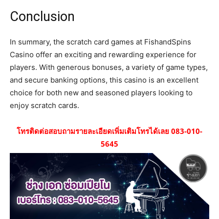
Conclusion
In summary, the scratch card games at FishandSpins
Casino offer an exciting and rewarding experience for
players. With generous bonuses, a variety of game types,
and secure banking options, this casino is an excellent
choice for both new and seasoned players looking to
enjoy scratch cards.
โทรติดต่อสอบถามรายละเอียดเพิ่มเติมโทรได้เลย 083-010-
5645