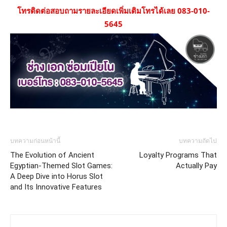
โทรติดต่อสอบถามรายละเอียดเพิ่มเติมโทรได้เลย 083-010-
5645
บทความก่อนหน้านี้
บทความถัดไป
The Evolution of Ancient
Loyalty Programs That
Egyptian-Themed Slot Games:
Actually Pay
A Deep Dive into Horus Slot
and Its Innovative Features