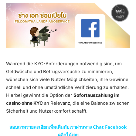
Während die KYC-Anforderungen notwendig sind, um
Geldwäsche und Betrugsversuche zu minimieren,
wünschen sich viele Nutzer Möglichkeiten, ihre Gewinne
schnell und ohne umständliche Verifizierung zu erhalten.
Hierbei gewinnt die Option der
Sofortauszahlung im
casino ohne KYC
an Relevanz, die eine Balance zwischen
Sicherheit und Nutzerkomfort schafft.
สอบถามรายละเอียกเพิ่มเติมกับเราผ่านทาง Chat Facebook
คลิกได้เลย