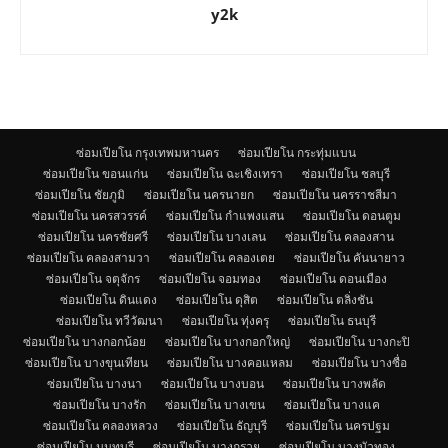
y2k
ซ่อมเปียโน กรุงเทพมหานคร
ซ่อมเปียโน กระทุ่มแบน
ซ่อมเปียโน ขอนแก่น
ซ่อมเปียโน ฉะเชิงเทรา
ซ่อมเปียโน ชลบุรี
ซ่อมเปียโน ชัยภูมิ
ซ่อมเปียโน นครนายก
ซ่อมเปียโน นครราชสีมา
ซ่อมเปียโน นครสวรรค์
ซ่อมเปียโน กำแพงแสน
ซ่อมเปียโน ดอนตูม
ซ่อมเปียโน นครชัยศรี
ซ่อมเปียโน บางเลน
ซ่อมเปียโน คลองสาน
ซ่อมเปียโน คลองสามวา
ซ่อมเปียโน คลองเตย
ซ่อมเปียโน คันนายาว
ซ่อมเปียโน จตุจักร
ซ่อมเปียโน จอมทอง
ซ่อมเปียโน ดอนเมือง
ซ่อมเปียโน ดินแดง
ซ่อมเปียโน ดุสิต
ซ่อมเปียโน ตลิ่งชัน
ซ่อมเปียโน ทวีวัฒนา
ซ่อมเปียโน ทุ่งครุ
ซ่อมเปียโน ธนบุรี
ซ่อมเปียโน บางกอกน้อย
ซ่อมเปียโน บางกอกใหญ่
ซ่อมเปียโน บางกะปิ
ซ่อมเปียโน บางขุนเทียน
ซ่อมเปียโน บางคอแหลม
ซ่อมเปียโน บางซื่อ
ซ่อมเปียโน บางนา
ซ่อมเปียโน บางบอน
ซ่อมเปียโน บางพลัด
ซ่อมเปียโน บางรัก
ซ่อมเปียโน บางเขน
ซ่อมเปียโน บางแค
ซ่อมเปียโน คลองหลวง
ซ่อมเปียโน ธัญบุรี
ซ่อมเปียโน นครปฐม
ซ่อมเปียโน นนทบุรี
ซ่อมเปียโน บางกรวย
ซ่อมเปียโน บางบัวทอง