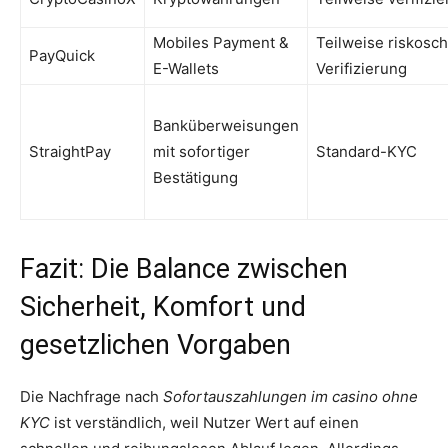
Mobiles Payment &
Teilweise riskosc
PayQuick
E-Wallets
Verifizierung
Banküberweisungen
StraightPay
mit sofortiger
Standard-KYC
Bestätigung
Fazit: Die Balance zwischen
Sicherheit, Komfort und
gesetzlichen Vorgaben
Die Nachfrage nach
Sofortauszahlungen im casino ohne
KYC
ist verständlich, weil Nutzer Wert auf einen