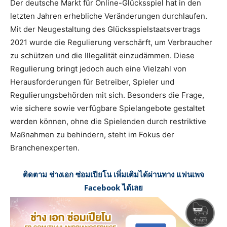
Der deutsche Markt für Online-Glücksspiel hat in den
letzten Jahren erhebliche Veränderungen durchlaufen.
Mit der Neugestaltung des Glücksspielstaatsvertrags
2021 wurde die Regulierung verschärft, um Verbraucher
zu schützen und die Illegalität einzudämmen. Diese
Regulierung bringt jedoch auch eine Vielzahl von
Herausforderungen für Betreiber, Spieler und
Regulierungsbehörden mit sich. Besonders die Frage,
wie sichere sowie verfügbare Spielangebote gestaltet
werden können, ohne die Spielenden durch restriktive
Maßnahmen zu behindern, steht im Fokus der
Branchenexperten.
ติดตาม ช่างเอก ซ่อมเปียโน เพิ่มเติมได้ผ่านทาง แฟนเพจ
Facebook ได้เลย