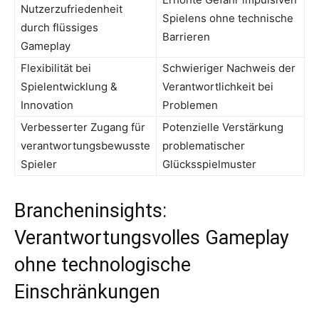
Nutzerzufriedenheit
Spielens ohne technische
durch flüssiges
Barrieren
Gameplay
Flexibilität bei
Schwieriger Nachweis der
Spielentwicklung &
Verantwortlichkeit bei
Innovation
Problemen
Verbesserter Zugang für
Potenzielle Verstärkung
verantwortungsbewusste
problematischer
Spieler
Glücksspielmuster
Brancheninsights:
Verantwortungsvolles Gameplay
ohne technologische
Einschränkungen