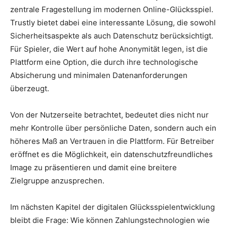
zentrale Fragestellung im modernen Online-Glücksspiel.
Trustly bietet dabei eine interessante Lösung, die sowohl
Sicherheitsaspekte als auch Datenschutz berücksichtigt.
Für Spieler, die Wert auf hohe Anonymität legen, ist die
Plattform eine Option, die durch ihre technologische
Absicherung und minimalen Datenanforderungen
überzeugt.
Von der Nutzerseite betrachtet, bedeutet dies nicht nur
mehr Kontrolle über persönliche Daten, sondern auch ein
höheres Maß an Vertrauen in die Plattform. Für Betreiber
eröffnet es die Möglichkeit, ein datenschutzfreundliches
Image zu präsentieren und damit eine breitere
Zielgruppe anzusprechen.
Im nächsten Kapitel der digitalen Glücksspielentwicklung
bleibt die Frage: Wie können Zahlungstechnologien wie