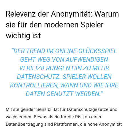
Relevanz der Anonymität: Warum
sie für den modernen Spieler
wichtig ist
“DER TREND IM ONLINE-GLÜCKSSPIEL
GEHT WEG VON AUFWENDIGEN
VERIFIZIERUNGEN HIN ZU MEHR
DATENSCHUTZ. SPIELER WOLLEN
KONTROLLIEREN, WANN UND WIE IHRE
DATEN GENUTZT WERDEN.”
Mit steigender Sensibilität für Datenschutzgesetze und
wachsendem Bewusstsein für die Risiken einer
Datenübertragung sind Plattformen, die hohe Anonymität