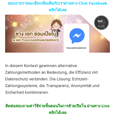
สอบถามรายละเอียกเพิ่มเติมกับเราผ่านทาง Chat Facebook
คลิกได้เลย
In diesem Kontext gewinnen alternative
Zahlungsmethoden an Bedeutung, die Effizienz mit
Datenschutz verbinden. Die Lösung: Echtzeit-
Zahlungssysteme, die Transparenz, Anonymität und
Sicherheit kombinieren.
ติดต่อสอบถามค่าใช้จ่ายขั้นตอนในการย้ายเปียโน ผ่านทาง Line
คลิกได้เลย