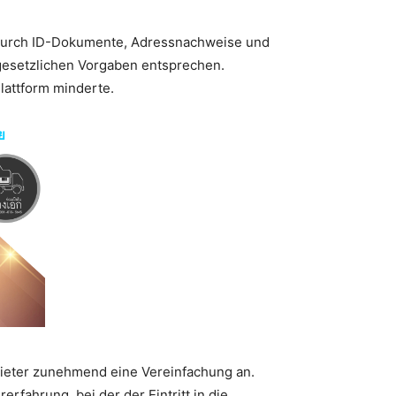
 – durch ID-Dokumente, Adressnachweise und
 gesetzlichen Vorgaben entsprechen.
Plattform minderte.
ย
ieter zunehmend eine Vereinfachung an.
rfahrung, bei der der Eintritt in die