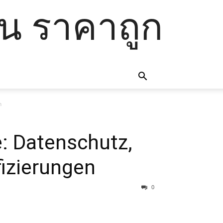
โน ราคาถูก
n
e: Datenschutz,
fizierungen
0