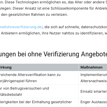
n. Diese Technologien ermöglichen es, das Alter oder andere 
legen. Dieser Ansatz ist eine Schlüsselkomponente für Anbiet
i den gesetzlichen Rahmen zu verletzen.
hnellohneverifizierung.de/
, die sich auf schnelle, datenschutzk
Anbietern ermöglichen, ihre Nutzer nahtlos zu identifizieren, 
ungen bei ohne Verifizierung Angebot
irkung
Maßnahmen
eichende Altersverifikation kann zu
Implementierun
rjährigenspiel führen
Altersnachweis
hr von Betrugsversuchen und
Einsatz smarte
itätsdiebstahl
erigkeiten bei der Einhaltung gesetzlicher
Enger Austausc