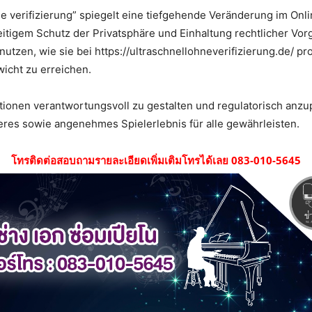
e verifizierung” spiegelt eine tiefgehende Veränderung im Onl
eitigem Schutz der Privatsphäre und Einhaltung rechtlicher Vo
utzen, wie sie bei https://ultraschnellohneverifizierung.de/ pr
wicht zu erreichen.
tionen verantwortungsvoll zu gestalten und regulatorisch anzu
heres sowie angenehmes Spielerlebnis für alle gewährleisten.
โทรติดต่อสอบถามรายละเอียดเพิ่มเติมโทรได้เลย 083-010-5645