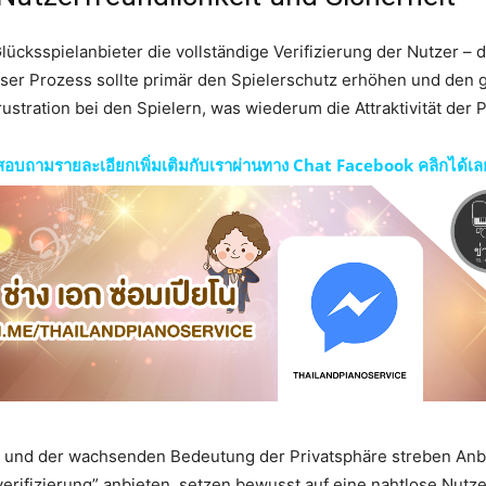
Glücksspielanbieter die vollständige Verifizierung der Nutzer
eser Prozess sollte primär den Spielerschutz erhöhen und den
ustration bei den Spielern, was wiederum die Attraktivität der 
สอบถามรายละเอียกเพิ่มเติมกับเราผ่านทาง Chat Facebook คลิกได้เล
n und der wachsenden Bedeutung der Privatsphäre streben Anb
erifizierung” anbieten, setzen bewusst auf eine nahtlose Nutzere