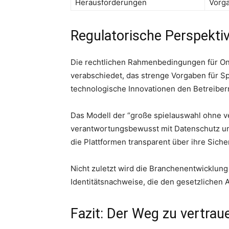
Herausforderungen
Vorg
Regulatorische Perspekti
Die rechtlichen Rahmenbedingungen für Onl
verabschiedet, das strenge Vorgaben für S
technologische Innovationen den Betreibern
Das Modell der “große spielauswahl ohne ver
verantwortungsbewusst mit Datenschutz un
die Plattformen transparent über ihre Sic
Nicht zuletzt wird die Branchenentwicklung 
Identitätsnachweise, die den gesetzlichen 
Fazit: Der Weg zu vertraue