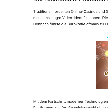
Traditionell forderten Online-Casinos und 
manchmal sogar Video-Identifikationen. Di
Dennoch führte die Bürokratie oftmals zu Fr
Mit dem Fortschritt moderner Technologie
Plattformen, die “große spielauswahl ohne v