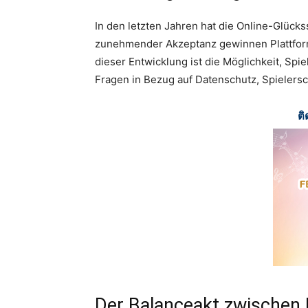
In den letzten Jahren hat die Online-Glüc
zunehmender Akzeptanz gewinnen Plattformen
dieser Entwicklung ist die Möglichkeit, Sp
Fragen in Bezug auf Datenschutz, Spielersc
ติ
Der Balanceakt zwischen N