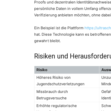
Proofs und dezentralen Identitätsnachweise
persönliche Daten in vollem Umfang offenzu
Verifizierung anbieten möchten, ohne dabe
Ein Beispiel ist die Plattform
https://ultrasc
hat. Diese Technologie kann es betroffenen 
gewahrt bleibt.
Risiken und Herausforder
Risiko
Ausw
Höheres Risiko von
Unzur
Jugendschutzverletzungen
Minde
Missbrauch durch
Gefa
Betrugsversuche
Ident
Erhöhte regulatorische
Schwi