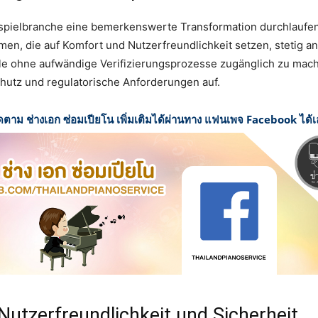
ksspielbranche eine bemerkenswerte Transformation durchlaufen
, die auf Komfort und Nutzerfreundlichkeit setzen, stetig an
iele ohne aufwändige Verifizierungsprozesse zugänglich zu mach
hutz und regulatorische Anforderungen auf.
ดตาม ช่างเอก ซ่อมเปียโน เพิ่มเติมได้ผ่านทาง แฟนเพจ Facebook ได้
utzerfreundlichkeit und Sicherheit