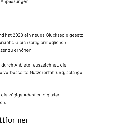
e Anpassungen
nd hat 2023 ein neues Glücksspielgesetz
sieht. Gleichzeitig ermöglichen
tzer zu erhöhen.
h durch Anbieter auszeichnet, die
e verbesserte Nutzererfahrung, solange
die zügige Adaption digitaler
en.
attformen