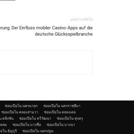
บทความถัดไป
rung: Der Einfluss mobiler Casino-Apps auf die
deutsche Glücksspielbranche
ซ่อมเปียโน นครนายก
ซ่อมเปียโน นครราชสีมา
ซ่อมเปียโน คลองสามวา
ซ่อมเปียโน คลองเตย
 ตลิ่งชัน
ซ่อมเปียโน ทวีวัฒนา
ซ่อมเปียโน ทุ่งครุ
แหลม
ซ่อมเปียโน บางซื่อ
ซ่อมเปียโน บางนา
ียโน ธัญบุรี
ซ่อมเปียโน นครปฐม