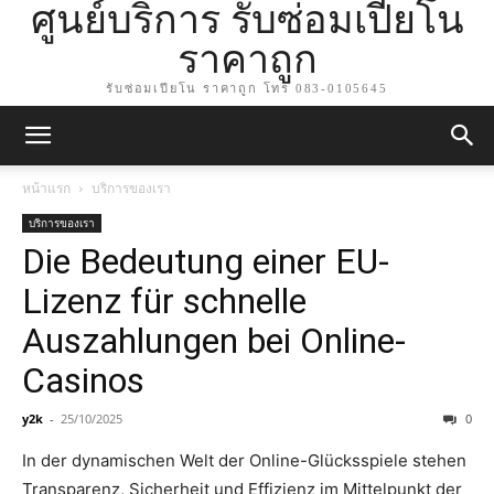
ศูนย์บริการ รับซ่อมเปียโน
ราคาถูก
รับซ่อมเปียโน ราคาถูก โทร 083-0105645
หน้าแรก
บริการของเรา
บริการของเรา
Die Bedeutung einer EU-
Lizenz für schnelle
Auszahlungen bei Online-
Casinos
y2k
-
25/10/2025
0
In der dynamischen Welt der Online-Glücksspiele stehen
Transparenz, Sicherheit und Effizienz im Mittelpunkt der