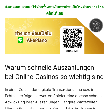
ติดต่อสอบถามค่าใช้จ่ายขั้นตอนในการย้ายเปียโน ผ่านทาง Line
คลิกได้เลย
Warum schnelle Auszahlungen
bei Online-Casinos so wichtig sind
In einer Zeit, in der digitale Transaktionen nahezu in
Echtzeit erfolgen, erwarten Spieler eine ebenso schnelle
Abwicklung ihrer Auszahlungen. Längere Wartezeiten
können Frustration hervorrufen und das Vertrauen in