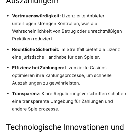
Auszahlungen?
Vertrauenswürdigkeit:
Lizenzierte Anbieter
unterliegen strengen Kontrollen, was die
Wahrscheinlichkeit von Betrug oder unrechtmäßigen
Praktiken reduziert.
Rechtliche Sicherheit:
Im Streitfall bietet die Lizenz
eine juristische Handhabe für den Spieler.
Effizienz bei Zahlungen:
Lizenzierte Casinos
optimieren ihre Zahlungsprozesse, um schnelle
Auszahlungen zu gewährleisten.
Transparenz:
Klare Regulierungsvorschriften schaffen
eine transparente Umgebung für Zahlungen und
andere Spielprozesse.
Technologische Innovationen und