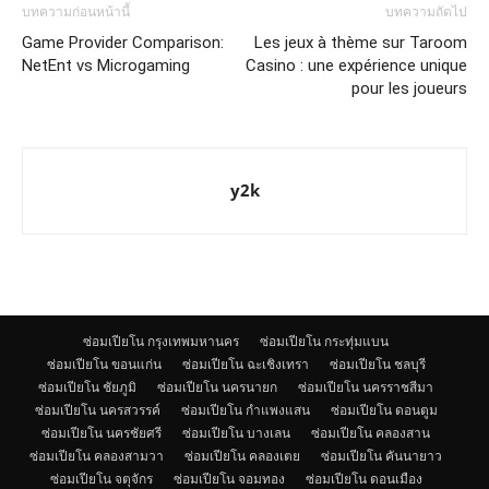
บทความก่อนหน้านี้
บทความถัดไป
Game Provider Comparison:
Les jeux à thème sur Taroom
NetEnt vs Microgaming
Casino : une expérience unique
pour les joueurs
y2k
ซ่อมเปียโน กรุงเทพมหานคร
ซ่อมเปียโน กระทุ่มแบน
ซ่อมเปียโน ขอนแก่น
ซ่อมเปียโน ฉะเชิงเทรา
ซ่อมเปียโน ชลบุรี
ซ่อมเปียโน ชัยภูมิ
ซ่อมเปียโน นครนายก
ซ่อมเปียโน นครราชสีมา
ซ่อมเปียโน นครสวรรค์
ซ่อมเปียโน กำแพงแสน
ซ่อมเปียโน ดอนตูม
ซ่อมเปียโน นครชัยศรี
ซ่อมเปียโน บางเลน
ซ่อมเปียโน คลองสาน
ซ่อมเปียโน คลองสามวา
ซ่อมเปียโน คลองเตย
ซ่อมเปียโน คันนายาว
ซ่อมเปียโน จตุจักร
ซ่อมเปียโน จอมทอง
ซ่อมเปียโน ดอนเมือง