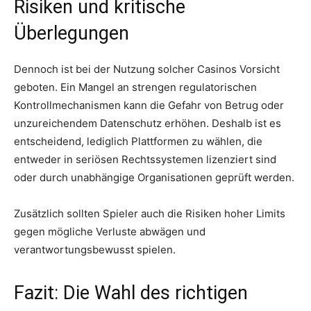
Risiken und kritische
Überlegungen
Dennoch ist bei der Nutzung solcher Casinos Vorsicht
geboten. Ein Mangel an strengen regulatorischen
Kontrollmechanismen kann die Gefahr von Betrug oder
unzureichendem Datenschutz erhöhen. Deshalb ist es
entscheidend, lediglich Plattformen zu wählen, die
entweder in seriösen Rechtssystemen lizenziert sind
oder durch unabhängige Organisationen geprüft werden.
Zusätzlich sollten Spieler auch die Risiken hoher Limits
gegen mögliche Verluste abwägen und
verantwortungsbewusst spielen.
Fazit: Die Wahl des richtigen