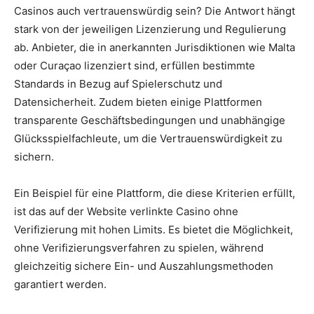
Casinos auch vertrauenswürdig sein? Die Antwort hängt
stark von der jeweiligen Lizenzierung und Regulierung
ab. Anbieter, die in anerkannten Jurisdiktionen wie Malta
oder Curaçao lizenziert sind, erfüllen bestimmte
Standards in Bezug auf Spielerschutz und
Datensicherheit. Zudem bieten einige Plattformen
transparente Geschäftsbedingungen und unabhängige
Glücksspielfachleute, um die Vertrauenswürdigkeit zu
sichern.
Ein Beispiel für eine Plattform, die diese Kriterien erfüllt,
ist das auf der Website verlinkte Casino ohne
Verifizierung mit hohen Limits. Es bietet die Möglichkeit,
ohne Verifizierungsverfahren zu spielen, während
gleichzeitig sichere Ein- und Auszahlungsmethoden
garantiert werden.