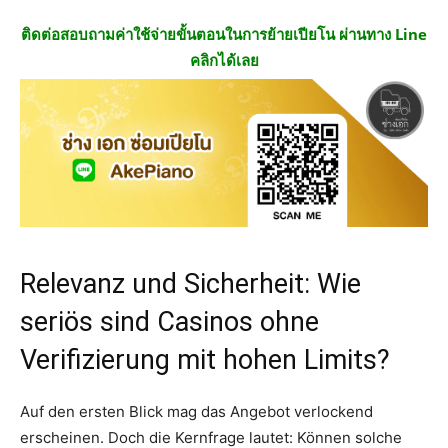
ติดต่อสอบถามค่าใช้จ่ายขั้นตอนในการย้ายเปียโน ผ่านทาง Line
คลิกได้เลย
Relevanz und Sicherheit: Wie
seriös sind Casinos ohne
Verifizierung mit hohen Limits?
Auf den ersten Blick mag das Angebot verlockend
erscheinen. Doch die Kernfrage lautet: Können solche