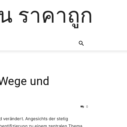
โน ราคาถูก
: Wege und
0
d verändert. Angesichts der stetig
hentifizierung zu einem zentralen Thema