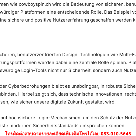
formen wie cowboyspin.ch wird die Bedeutung von sicheren, be
swürdiger Plattformen eine entscheidende Rolle. Das Beispiel v
eine sichere und positive Nutzererfahrung geschaffen werden k
m sicheren, benutzerzentrierten Design. Technologien wie Multi-F
erungsplattformen werden dabei eine zentrale Rolle spielen. P
nswürdige Login-Tools nicht nur Sicherheit, sondern auch Nut
der Cyberbedrohungen bleibt es unabdingbar, in robuste Sicherh
zubinden. Hierbei zeigt sich, dass technische Innovationen, r
n, wie sicher unsere digitale Zukunft gestaltet wird.
 auf hochsichere Login-Mechanismen, um den Schutz der Nutze
Dienste modernen Sicherheitsstandards entsprechen können.
โทรติดต่อสอบถามรายละเอียดเพิ่มเติมโทรได้เลย 083-010-5645