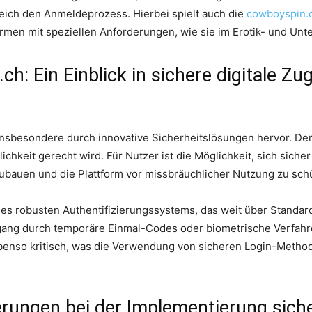
gleich den Anmeldeprozess. Hierbei spielt auch die
cowboyspin.c
tformen mit speziellen Anforderungen, wie sie im Erotik- und U
h: Ein Einblick in sichere digitale Zu
sbesondere durch innovative Sicherheitslösungen hervor. Der L
chkeit gerecht wird. Für Nutzer ist die Möglichkeit, sich sich
ubauen und die Plattform vor missbräuchlicher Nutzung zu sch
eines robusten Authentifizierungssystems, das weit über Standa
gang durch temporäre Einmal-Codes oder biometrische Verfahren
 ebenso kritisch, was die Verwendung von sicheren Login-Metho
rungen bei der Implementierung sich