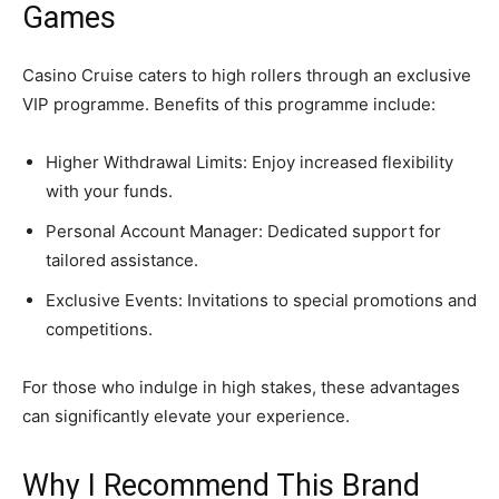
Games
Casino Cruise caters to high rollers through an exclusive
VIP programme. Benefits of this programme include:
Higher Withdrawal Limits: Enjoy increased flexibility
with your funds.
Personal Account Manager: Dedicated support for
tailored assistance.
Exclusive Events: Invitations to special promotions and
competitions.
For those who indulge in high stakes, these advantages
can significantly elevate your experience.
Why I Recommend This Brand