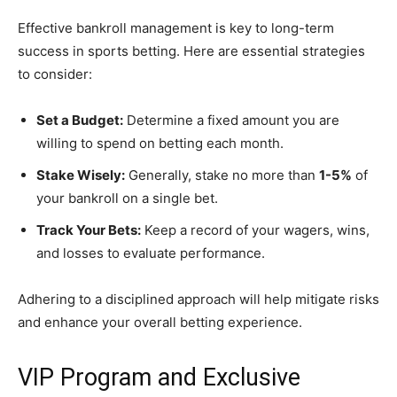
Effective bankroll management is key to long-term
success in sports betting. Here are essential strategies
to consider:
Set a Budget:
Determine a fixed amount you are
willing to spend on betting each month.
Stake Wisely:
Generally, stake no more than
1-5%
of
your bankroll on a single bet.
Track Your Bets:
Keep a record of your wagers, wins,
and losses to evaluate performance.
Adhering to a disciplined approach will help mitigate risks
and enhance your overall betting experience.
VIP Program and Exclusive