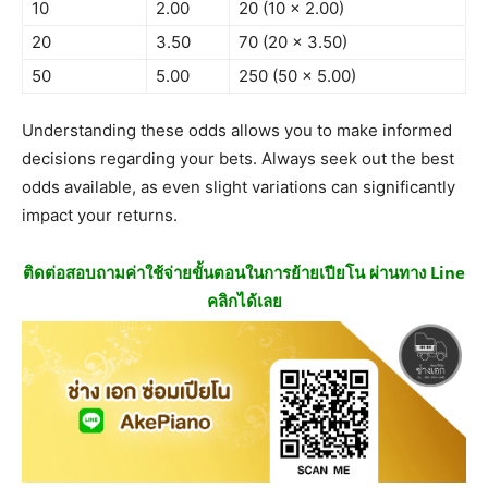
10
2.00
20 (10 x 2.00)
20
3.50
70 (20 x 3.50)
50
5.00
250 (50 x 5.00)
Understanding these odds allows you to make informed
decisions regarding your bets. Always seek out the best
odds available, as even slight variations can significantly
impact your returns.
ติดต่อสอบถามค่าใช้จ่ายขั้นตอนในการย้ายเปียโน ผ่านทาง Line
คลิกได้เลย