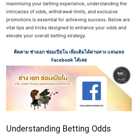
maximising your betting experience, understanding the
intricacies of odds, withdrawal limits, and exclusive
promotions is essential for achieving success. Below are
vital tips and tricks designed to enhance your odds and
elevate your overall betting strategy.
ติดตาม ช่างเอก ซ่อมเปียโน เพิ่มเติมได้ผ่านทาง แฟนเพจ
Facebook ได้เลย
Understanding Betting Odds