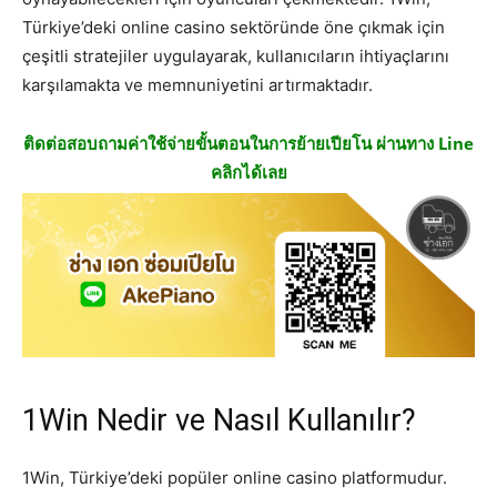
Türkiye’deki online casino sektöründe öne çıkmak için
çeşitli stratejiler uygulayarak, kullanıcıların ihtiyaçlarını
karşılamakta ve memnuniyetini artırmaktadır.
ติดต่อสอบถามค่าใช้จ่ายขั้นตอนในการย้ายเปียโน ผ่านทาง Line
คลิกได้เลย
1Win Nedir ve Nasıl Kullanılır?
1Win, Türkiye’deki popüler online casino platformudur.