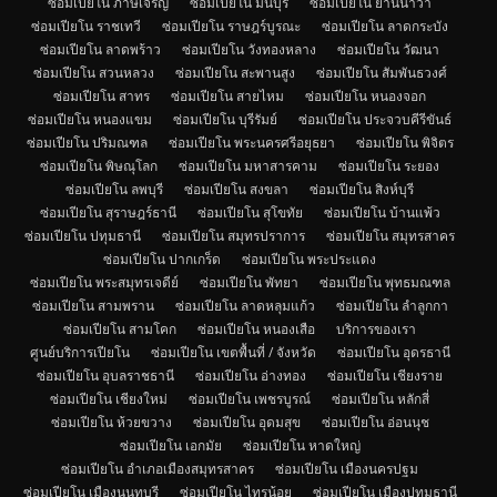
ซ่อมเปียโน ภาษีเจริญ
ซ่อมเปียโน มีนบุรี
ซ่อมเปียโน ยานนาวา
ซ่อมเปียโน ราชเทวี
ซ่อมเปียโน ราษฎร์บูรณะ
ซ่อมเปียโน ลาดกระบัง
ซ่อมเปียโน ลาดพร้าว
ซ่อมเปียโน วังทองหลาง
ซ่อมเปียโน วัฒนา
ซ่อมเปียโน สวนหลวง
ซ่อมเปียโน สะพานสูง
ซ่อมเปียโน สัมพันธวงศ์
ซ่อมเปียโน สาทร
ซ่อมเปียโน สายไหม
ซ่อมเปียโน หนองจอก
ซ่อมเปียโน หนองแขม
ซ่อมเปียโน บุรีรัมย์
ซ่อมเปียโน ประจวบคีรีขันธ์
ซ่อมเปียโน ปริมณฑล
ซ่อมเปียโน พระนครศรีอยุธยา
ซ่อมเปียโน พิจิตร
ซ่อมเปียโน พิษณุโลก
ซ่อมเปียโน มหาสารคาม
ซ่อมเปียโน ระยอง
ซ่อมเปียโน ลพบุรี
ซ่อมเปียโน สงขลา
ซ่อมเปียโน สิงห์บุรี
ซ่อมเปียโน สุราษฎร์ธานี
ซ่อมเปียโน สุโขทัย
ซ่อมเปียโน บ้านแพ้ว
ซ่อมเปียโน ปทุมธานี
ซ่อมเปียโน สมุทรปราการ
ซ่อมเปียโน สมุทรสาคร
ซ่อมเปียโน ปากเกร็ด
ซ่อมเปียโน พระประแดง
ซ่อมเปียโน พระสมุทรเจดีย์
ซ่อมเปียโน พัทยา
ซ่อมเปียโน พุทธมณฑล
ซ่อมเปียโน สามพราน
ซ่อมเปียโน ลาดหลุมแก้ว
ซ่อมเปียโน ลำลูกกา
ซ่อมเปียโน สามโคก
ซ่อมเปียโน หนองเสือ
บริการของเรา
ศูนย์บริการเปียโน
ซ่อมเปียโน เขตพื้นที่ / จังหวัด
ซ่อมเปียโน อุดรธานี
ซ่อมเปียโน อุบลราชธานี
ซ่อมเปียโน อ่างทอง
ซ่อมเปียโน เชียงราย
ซ่อมเปียโน เชียงใหม่
ซ่อมเปียโน เพชรบูรณ์
ซ่อมเปียโน หลักสี่
ซ่อมเปียโน ห้วยขวาง
ซ่อมเปียโน อุดมสุข
ซ่อมเปียโน อ่อนนุช
ซ่อมเปียโน เอกมัย
ซ่อมเปียโน หาดใหญ่
ซ่อมเปียโน อำเภอเมืองสมุทรสาคร
ซ่อมเปียโน เมืองนครปฐม
ซ่อมเปียโน เมืองนนทบุรี
ซ่อมเปียโน ไทรน้อย
ซ่อมเปียโน เมืองปทุมธานี