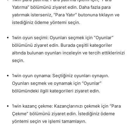
Yatırma” bölümünü ziyaret edin. Daha fazla para
yatırmak isterseniz, “Para Yatır” butonuna tıklayın ve
istediğiniz ödeme yöntemi seçin.
1win oyun seçimi: Oyunları seçmek için “Oyunlar”
bölümünü ziyaret edin. Burada çeşitli kategoriler
altında bulunan oyunları inceleyin ve tercih ettiklerinizi
seçin.
1win oyun oynama: Seçtiğiniz oyunları oynayın.
Oyunları seçmek ve oynamak için “Oyunlar”
bölümündeki ilgili kategorileri ziyaret edin.
1win kazanç çekme: Kazançlarınızı çekmek için “Para
Çekme” bölümünü ziyaret edin. İstediğiniz ödeme
yöntemi seçin ve işlemi tamamlayın.