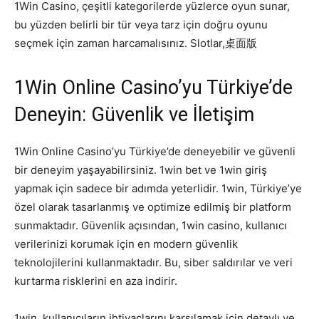
1Win Casino, çeşitli kategorilerde yüzlerce oyun sunar,
bu yüzden belirli bir tür veya tarz için doğru oyunu
seçmek için zaman harcamalısınız. Slotlar,桌面版
1Win Online Casino’yu Türkiye’de
Deneyin: Güvenlik ve İletişim
1Win Online Casino’yu Türkiye’de deneyebilir ve güvenli
bir deneyim yaşayabilirsiniz. 1win bet ve 1win giriş
yapmak için sadece bir adımda yeterlidir. 1win, Türkiye’ye
özel olarak tasarlanmış ve optimize edilmiş bir platform
sunmaktadır. Güvenlik açısından, 1win casino, kullanıcı
verilerinizi korumak için en modern güvenlik
teknolojilerini kullanmaktadır. Bu, siber saldırılar ve veri
kurtarma risklerini en aza indirir.
1win, kullanıcıların ihtiyaçlarını karşılamak için detaylı ve