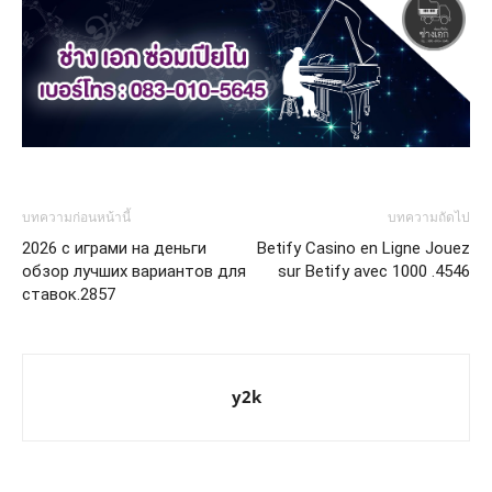
บทความก่อนหน้านี้
บทความถัดไป
2026 с играми на деньги
Betify Casino en Ligne Jouez
обзор лучших вариантов для
sur Betify avec 1000 .4546
ставок.2857
y2k