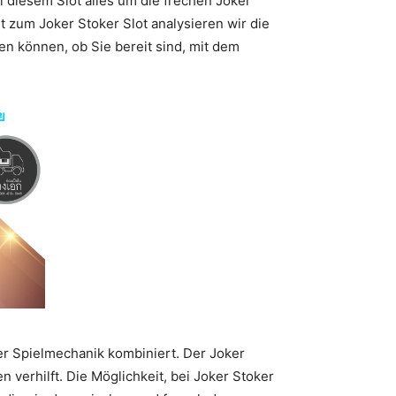
 diesem Slot alles um die frechen Joker
t zum Joker Stoker Slot analysieren wir die
en können, ob Sie bereit sind, mit dem
ย
er Spielmechanik kombiniert. Der Joker
 verhilft. Die Möglichkeit, bei Joker Stoker