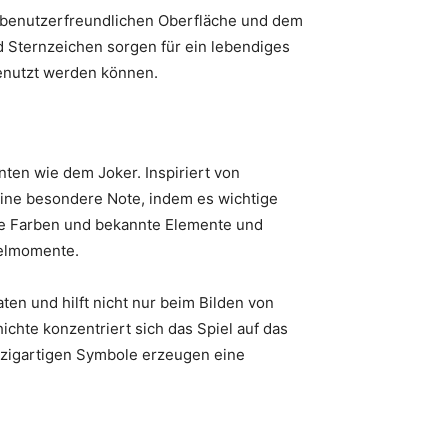
r benutzerfreundlichen Oberfläche und dem
d Sternzeichen sorgen für ein lebendiges
genutzt werden können.
ten wie dem Joker. Inspiriert von
eine besondere Note, indem es wichtige
ive Farben und bekannte Elemente und
ielmomente.
ten und hilft nicht nur beim Bilden von
chte konzentriert sich das Spiel auf das
nzigartigen Symbole erzeugen eine