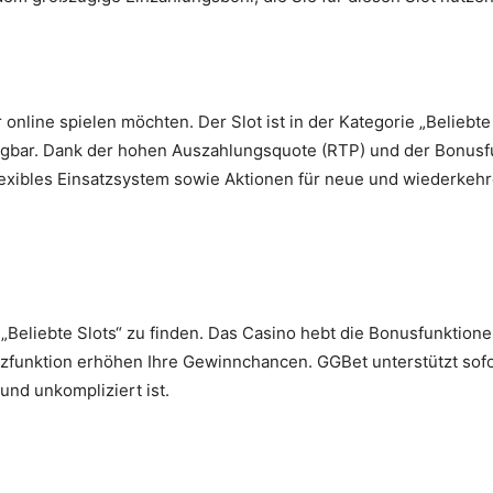
ker online spielen möchten. Der Slot ist in der Kategorie „Belieb
gbar. Dank der hohen Auszahlungsquote (RTP) und der Bonusf
exibles Einsatzsystem sowie Aktionen für neue und wiederkehre
 „Beliebte Slots“ zu finden. Das Casino hebt die Bonusfunktion
tzfunktion erhöhen Ihre Gewinnchancen. GGBet unterstützt sof
und unkompliziert ist.