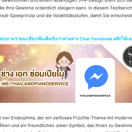
 Gewinnlinien und einem lebendigen 5×4-Design dreht sich bei
ie Ihre Gewinne ordentlich steigern kann. In diesem Testberich
at-Spielprinzip und die Volatilitätsstufen, damit Sie entscheid
สอบถามรายละเอียกเพิ่มเติมกับเราผ่านทาง Chat Facebook คลิกได้เล
ot von Endorphina, der ein zeitloses Früchte-Thema mit modern
fiken und ein freundliches Joker-Symbol, das Ihnen zu Gewinnen