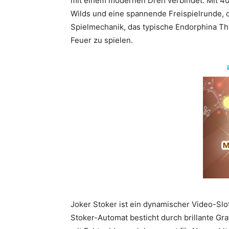
mit einem modernen Dreh verbindet. Mit 40
Wilds und eine spannende Freispielrunde, d
Spielmechanik, das typische Endorphina Thre
Feuer zu spielen.
Joker Stoker ist ein dynamischer Video-Sl
Stoker-Automat besticht durch brillante Gra