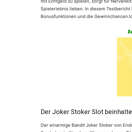
mit Echtgeld zu spielen, sorgt für Nervenki
Spielerlebnis lieben. In diesem Testbericht
Bonusfunktionen und die Gewinnchancen.Ic
ติ
Der Joker Stoker Slot beinhalte
Der einarmige Bandit Joker Stoker von End