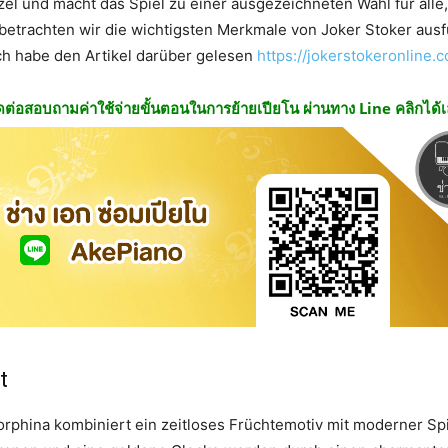
tzel und macht das Spiel zu einer ausgezeichneten Wahl für all
 betrachten wir die wichtigsten Merkmale von Joker Stoker ausf
h habe den Artikel darüber gelesen
https://jokerstokeronline.
ดต่อสอบถามค่าใช้จ่ายขั้นตอนในการย้ายเปียโน ผ่านทาง Line คลิกได้
t
orphina kombiniert ein zeitloses Früchtemotiv mit moderner Sp