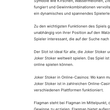
Symbole wie Kirschen, Wassermelonen, Zit
fungiert und Gewinnkombinationen vervollst
ein dynamisches und spannendes Spielerle
Zu den wichtigsten Funktionen des Spiels g
unabhängig von ihrer Position auf den Walz
Spieler interessant, die auf der Suche nach
Der Slot ist ideal für alle, die Joker Stok
Joker Stoker weltweit spielen. Das Spiel is
online spielen können.
Joker Stoker in Online-Casinos: Wo kann m
Joker Stoker ist in zahlreichen Online-Casi
verschiedenen Plattformen funktioniert.
Flagman steht bei Flagman im Mittelpunkt, d
Gewinne zu erzielen. Flagman bietet außer