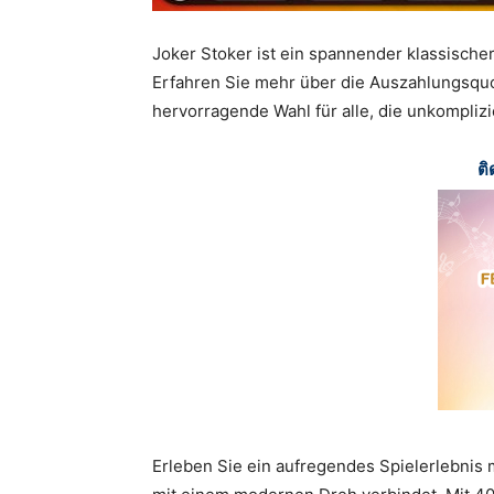
Joker Stoker ist ein spannender klassisch
Erfahren Sie mehr über die Auszahlungsquo
hervorragende Wahl für alle, die unkomplizie
ติ
Erleben Sie ein aufregendes Spielerlebnis 