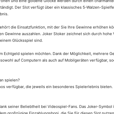
ronen und eine goldene Glocke werden durch einen charmanten
ändigt. Der Slot verfügt über ein klassisches 5-Walzen-Spielfe
bnis.
ehört die Einsatzfunktion, mit der Sie Ihre Gewinne erhöhen k
en Gewinne auszahlen. Joker Stoker zeichnet sich durch hohe Vo
 einem Glücksspiel sind.
er um Echtgeld spielen möchten. Dank der Möglichkeit, mehrere 
t sowohl auf Computern als auch auf Mobilgeräten verfügbar, so
an spielen?
nos verfügbar, die jeweils ein besonderes Spielerlebnis bieten.
ank seiner Beliebtheit bei Videospiel-Fans. Das Joker-Symbol ist
dem großzügige Einzahlungsboni, die Sie für diesen Slot nutze