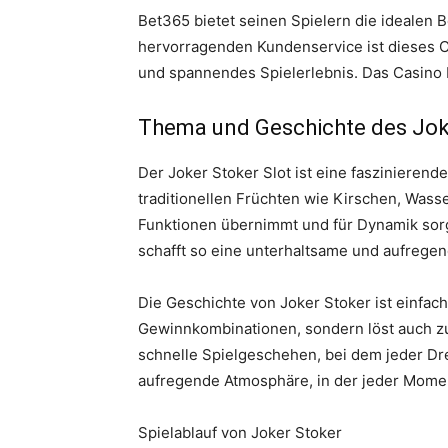
Bet365 bietet seinen Spielern die idealen
hervorragenden Kundenservice ist dieses Ca
und spannendes Spielerlebnis. Das Casino 
Thema und Geschichte des Joke
Der Joker Stoker Slot ist eine faszinieren
traditionellen Früchten wie Kirschen, Was
Funktionen übernimmt und für Dynamik sorg
schafft so eine unterhaltsame und aufreg
Die Geschichte von Joker Stoker ist einfach
Gewinnkombinationen, sondern löst auch zus
schnelle Spielgeschehen, bei dem jeder Dr
aufregende Atmosphäre, in der jeder Momen
Spielablauf von Joker Stoker