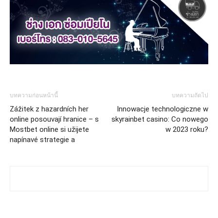
บทความก่อนหน้านี้
บทความถัดไป
Zážitek z hazardních her
Innowacje technologiczne w
online posouvají hranice – s
skyrainbet casino: Co nowego
Mostbet online si užijete
w 2023 roku?
napínavé strategie a