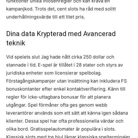
funktioner unika inlösenregler och kan kräva en
kampanjkod. Trots det, cent slots ha råd med solitt
underhållningsvärde till ett litet pris.
Dina data Krypterad med Avancerad
teknik
Vid spelets slut Jag hade nått cirka 250 dollar och
stannade i tid. E-spel är tillåtet i 28 stater och styrs av
juridiska enheter som licensierar spelbolag.
Förstagångskampanjer utan insättning kan inkludera FS
bonuskontanter efter enkel kontaktverifiering. Känn till
regler för icke-uttagbara bonusar för att planera
utgångar. Spel förmåner ofta ges genom webb
leverantörer används som ett sätt att känna igen sådana
klienter. Dessa spel har ofta professionella värdar och
olika bord. Gratisspelautomater är populära i slots.
Klassisk slots med tre hjul liknar klassiska spelterminaler,