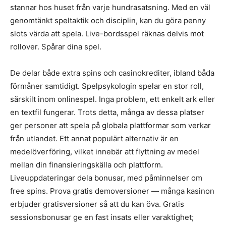
stannar hos huset från varje hundrasatsning. Med en väl
genomtänkt speltaktik och disciplin, kan du göra penny
slots värda att spela. Live-bordsspel räknas delvis mot
rollover. Spårar dina spel.
De delar både extra spins och casinokrediter, ibland båda
förmåner samtidigt. Spelpsykologin spelar en stor roll,
särskilt inom onlinespel. Inga problem, ett enkelt ark eller
en textfil fungerar. Trots detta, många av dessa platser
ger personer att spela på globala plattformar som verkar
från utlandet. Ett annat populärt alternativ är en
medelöverföring, vilket innebär att flyttning av medel
mellan din finansieringskälla och plattform.
Liveuppdateringar dela bonusar, med påminnelser om
free spins. Prova gratis demoversioner — många kasinon
erbjuder gratisversioner så att du kan öva. Gratis
sessionsbonusar ge en fast insats eller varaktighet;