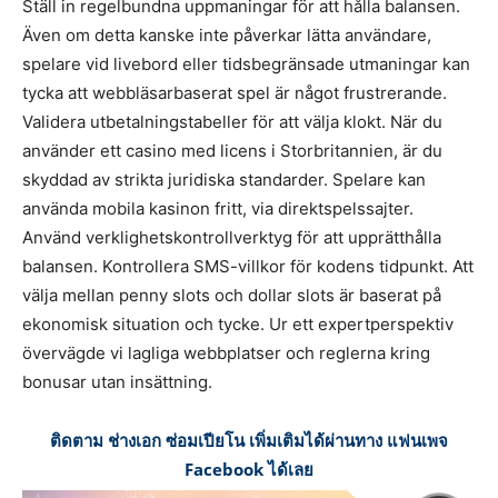
Ställ in regelbundna uppmaningar för att hålla balansen.
Även om detta kanske inte påverkar lätta användare,
spelare vid livebord eller tidsbegränsade utmaningar kan
tycka att webbläsarbaserat spel är något frustrerande.
Validera utbetalningstabeller för att välja klokt. När du
använder ett casino med licens i Storbritannien, är du
skyddad av strikta juridiska standarder. Spelare kan
använda mobila kasinon fritt, via direktspelssajter.
Använd verklighetskontrollverktyg för att upprätthålla
balansen. Kontrollera SMS-villkor för kodens tidpunkt. Att
välja mellan penny slots och dollar slots är baserat på
ekonomisk situation och tycke. Ur ett expertperspektiv
övervägde vi lagliga webbplatser och reglerna kring
bonusar utan insättning.
ติดตาม ช่างเอก ซ่อมเปียโน เพิ่มเติมได้ผ่านทาง แฟนเพจ
Facebook ได้เลย