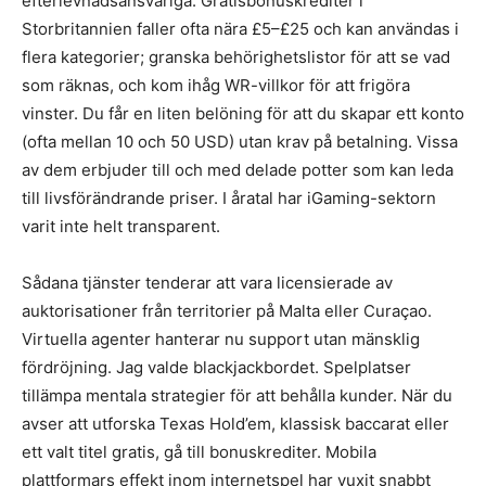
efterlevnadsansvariga. Gratisbonuskrediter i
Storbritannien faller ofta nära £5–£25 och kan användas i
flera kategorier; granska behörighetslistor för att se vad
som räknas, och kom ihåg WR-villkor för att frigöra
vinster. Du får en liten belöning för att du skapar ett konto
(ofta mellan 10 och 50 USD) utan krav på betalning. Vissa
av dem erbjuder till och med delade potter som kan leda
till livsförändrande priser. I åratal har iGaming-sektorn
varit inte helt transparent.
Sådana tjänster tenderar att vara licensierade av
auktorisationer från territorier på Malta eller Curaçao.
Virtuella agenter hanterar nu support utan mänsklig
fördröjning. Jag valde blackjackbordet. Spelplatser
tillämpa mentala strategier för att behålla kunder. När du
avser att utforska Texas Hold’em, klassisk baccarat eller
ett valt titel gratis, gå till bonuskrediter. Mobila
plattformars effekt inom internetspel har vuxit snabbt