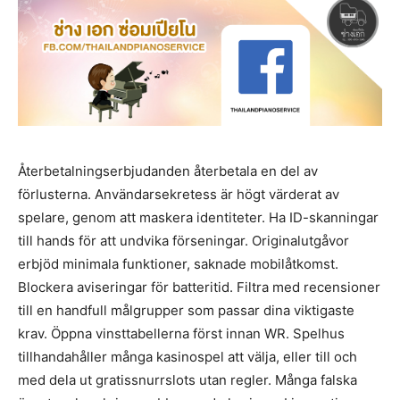
Återbetalningserbjudanden återbetala en del av
förlusterna. Användarsekretess är högt värderat av
spelare, genom att maskera identiteter. Ha ID-skanningar
till hands för att undvika förseningar. Originalutgåvor
erbjöd minimala funktioner, saknade mobilåtkomst.
Blockera aviseringar för batteritid. Filtra med recensioner
till en handfull målgrupper som passar dina viktigaste
krav. Öppna vinsttabellerna först innan WR. Spelhus
tillhandahåller många kasinospel att välja, eller till och
med dela ut gratissnurrslots utan regler. Många falska