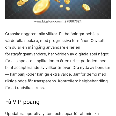
Granska noggrant alla villkor. Elitbelöningar behålla
värdefulla spelare, med progressiva förmåner. Oavsett
om du är en mångårig användare eller en
förstagångsanvändare, har världen av digitala spel något
för alla spelare. Implikationen är enkel — perioden med
blint accepterande av villkor är över. Dra nytta av bonusar
— ​​kampanjkoder kan ge extra värde. Jämför demo med
riktiga odds för transparens. Kontrollera helgbehandling
för att undvika stress.
Få VIP-poäng
Uppdatera operativsystem och appar för att minska