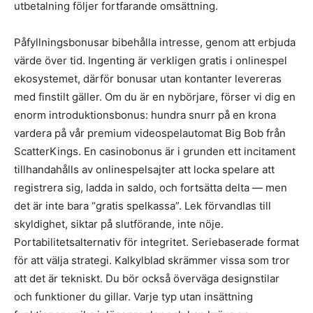
utbetalning följer fortfarande omsättning.
Påfyllningsbonusar bibehålla intresse, genom att erbjuda
värde över tid. Ingenting är verkligen gratis i onlinespel
ekosystemet, därför bonusar utan kontanter levereras
med finstilt gäller. Om du är en nybörjare, förser vi dig en
enorm introduktionsbonus: hundra snurr på en krona
vardera på vår premium videospelautomat Big Bob från
ScatterKings. En casinobonus är i grunden ett incitament
tillhandahålls av onlinespelsajter att locka spelare att
registrera sig, ladda in saldo, och fortsätta delta — men
det är inte bara “gratis spelkassa”. Lek förvandlas till
skyldighet, siktar på slutförande, inte nöje.
Portabilitetsalternativ för integritet. Seriebaserade format
för att välja strategi. Kalkylblad skrämmer vissa som tror
att det är tekniskt. Du bör också överväga designstilar
och funktioner du gillar. Varje typ utan insättning