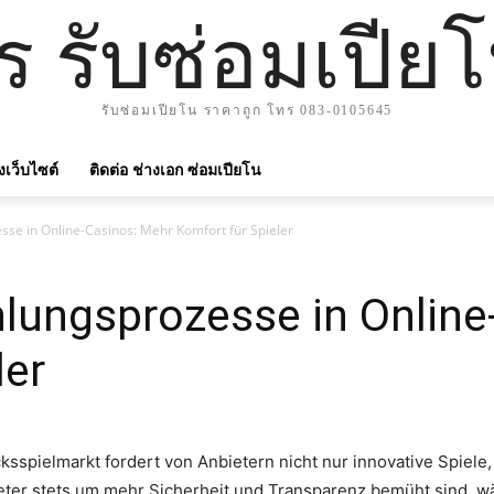
าร รับซ่อมเปีย
รับซ่อมเปียโน ราคาถูก โทร 083-0105645
ังเว็บไซต์
ติดต่อ ช่างเอก ซ่อมเปียโน
sse in Online-Casinos: Mehr Komfort für Spieler
hlungsprozesse in Onlin
ler
spielmarkt fordert von Anbietern nicht nur innovative Spiele
ter stets um mehr Sicherheit und Transparenz bemüht sind, wä