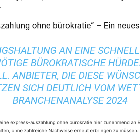
.
szahlung ohne bürokratie” – Ein neues
NGSHALTUNG AN EINE SCHNEL
ÖTIGE BÜROKRATISCHE HÜRD
L. ANBIETER, DIE DIESE WÜNSC
ZEN SICH DEUTLICH VOM WET
BRANCHENANALYSE 2024
 eine
express-auszahlung ohne bürokratie hier
zunehmend an Be
alten, ohne zahlreiche Nachweise erneut erbringen zu müssen.