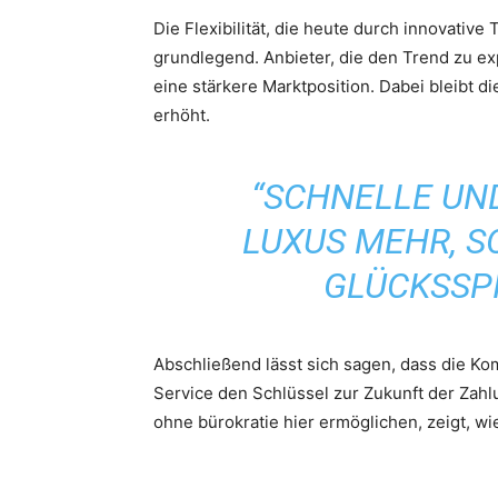
Die Flexibilität, die heute durch innovativ
grundlegend. Anbieter, die den Trend zu
ex
eine stärkere Marktposition. Dabei bleibt d
erhöht.
“SCHNELLE UN
LUXUS MEHR, S
GLÜCKSSPI
Abschließend lässt sich sagen, dass die K
Service den Schlüssel zur Zukunft der Zahl
ohne bürokratie hier ermöglichen, zeigt, wie