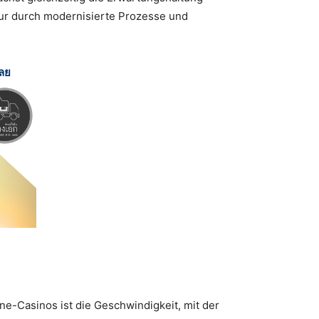
 nur durch modernisierte Prozesse und
เลย
ine-Casinos ist die Geschwindigkeit, mit der