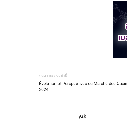
บทความก่อนหน้านี้
Évolution et Perspectives du Marché des Casi
2024
y2k