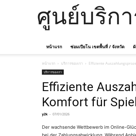
ศูนย์บริก
หน้าแรก
ซ่อมเปียโน เขตพื้นที่ / จังหวัด
ผ
หน้าแรก
บริการของเรา
Effiziente Auszahlungsproze
บริการของเรา
Effiziente Ausza
Komfort für Spie
y2k
-
07/01/2026
Der wachsende Wettbewerb im Online-Glücks
bei der Zahlungsabwicklung. Während Anbie