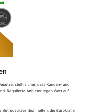
เลย
en
esetze, stellt sicher, dass Kunden- und
nd. Regulierte Anbieter legen Wert auf
e Betrugsprävention helfen, die Bürokratie