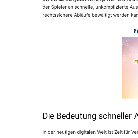
der Spieler an schnelle, unkomplizierte Au
rechtssichere Abläufe bewältigt werden ka
ติ
Die Bedeutung schneller 
In der heutigen digitalen Welt ist Zeit für