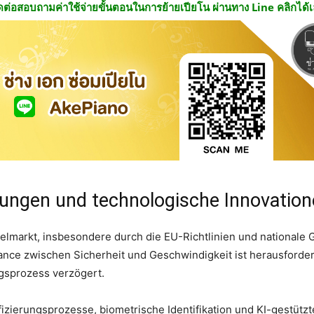
ดต่อสอบถามค่าใช้จ่ายขั้นตอนในการย้ายเปียโน ผ่านทาง Line คลิกได้
ungen und technologische Innovation
lmarkt, insbesondere durch die EU-Richtlinien und nationale G
nce zwischen Sicherheit und Geschwindigkeit ist herausforder
ungsprozess verzögert.
izierungsprozesse, biometrische Identifikation und KI-gestützt