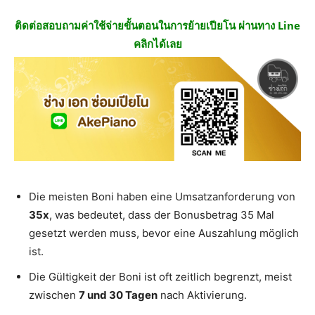
ติดต่อสอบถามค่าใช้จ่ายขั้นตอนในการย้ายเปียโน ผ่านทาง Line
คลิกได้เลย
Die meisten Boni haben eine Umsatzanforderung von
35x
, was bedeutet, dass der Bonusbetrag 35 Mal
gesetzt werden muss, bevor eine Auszahlung möglich
ist.
Die Gültigkeit der Boni ist oft zeitlich begrenzt, meist
zwischen
7 und 30 Tagen
nach Aktivierung.