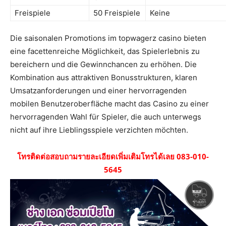
Freispiele
50 Freispiele
Keine
Die saisonalen Promotions im topwagerz casino bieten
eine facettenreiche Möglichkeit, das Spielerlebnis zu
bereichern und die Gewinnchancen zu erhöhen. Die
Kombination aus attraktiven Bonusstrukturen, klaren
Umsatzanforderungen und einer hervorragenden
mobilen Benutzeroberfläche macht das Casino zu einer
hervorragenden Wahl für Spieler, die auch unterwegs
nicht auf ihre Lieblingsspiele verzichten möchten.
โทรติดต่อสอบถามรายละเอียดเพิ่มเติมโทรได้เลย 083-010-
5645