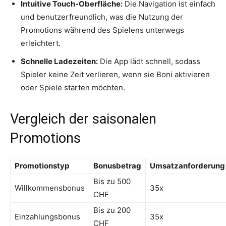
Intuitive Touch-Oberfläche:
Die Navigation ist einfach
und benutzerfreundlich, was die Nutzung der
Promotions während des Spielens unterwegs
erleichtert.
Schnelle Ladezeiten:
Die App lädt schnell, sodass
Spieler keine Zeit verlieren, wenn sie Boni aktivieren
oder Spiele starten möchten.
Vergleich der saisonalen
Promotions
Promotionstyp
Bonusbetrag
Umsatzanforderung
Bis zu 500
Willkommensbonus
35x
CHF
Bis zu 200
Einzahlungsbonus
35x
CHF