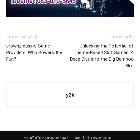
บทความก่อนหน้านี้
บทความถัดไป
crownz casino Game
Unlocking the Potential of
Providers: Who Powers the
Theme-Based Slot Games: A
Fun?
Deep Dive into the Big Bamboo
Slot
y2k
ซ่อมเปียโน กรุงเทพมหานคร
ซ่อมเปียโน กระทุ่มแบน