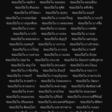
ซ่อมเปียโน จตุจักร
ซ่อมเปียโน จอมทอง
ซ่อมเปียโน ดอนเมือง
ซ่อมเปียโน ดินแดง
ซ่อมเปียโน ดุสิต
ซ่อมเปียโน ตลิ่งชัน
ซ่อมเปียโน ทวีวัฒนา
ซ่อมเปียโน ทุ่งครุ
ซ่อมเปียโน ธนบุรี
ซ่อมเปียโน บางกอกน้อย
ซ่อมเปียโน บางกอกใหญ่
ซ่อมเปียโน บางกะปิ
ซ่อมเปียโน บางขุนเทียน
ซ่อมเปียโน บางคอแหลม
ซ่อมเปียโน บางซื่อ
ซ่อมเปียโน บางนา
ซ่อมเปียโน บางบอน
ซ่อมเปียโน บางพลัด
ซ่อมเปียโน บางรัก
ซ่อมเปียโน บางเขน
ซ่อมเปียโน บางแค
ซ่อมเปียโน คลองหลวง
ซ่อมเปียโน ธัญบุรี
ซ่อมเปียโน นครปฐม
ซ่อมเปียโน นนทบุรี
ซ่อมเปียโน บางกรวย
ซ่อมเปียโน บางบัวทอง
ซ่อมเปียโน บางใหญ่
ซ่อมเปียโน บางบ่อ
ซ่อมเปียโน บางพลี
ซ่อมเปียโน บางเสาธง
ซ่อมเปียโน บางแสน
ซ่อมเปียโน บึงกุ่ม
ซ่อมเปียโน ปทุมวัน
ซ่อมเปียโน ประเวศ
ซ่อมเปียโน ป้อมปราบศัตรูพ่าย
ซ่อมเปียโน พญาไท
ซ่อมเปียโน พระนคร
ซ่อมเปียโน พระโขนง
ซ่อมเปียโน ภาษีเจริญ
ซ่อมเปียโน มีนบุรี
ซ่อมเปียโน ยานนาวา
ซ่อมเปียโน ราชเทวี
ซ่อมเปียโน ราษฎร์บูรณะ
ซ่อมเปียโน ลาดกระบัง
ซ่อมเปียโน ลาดพร้าว
ซ่อมเปียโน วังทองหลาง
ซ่อมเปียโน วัฒนา
ซ่อมเปียโน สวนหลวง
ซ่อมเปียโน สะพานสูง
ซ่อมเปียโน สัมพันธวงศ์
ซ่อมเปียโน สาทร
ซ่อมเปียโน สายไหม
ซ่อมเปียโน หนองจอก
ซ่อมเปียโน หนองแขม
ซ่อมเปียโน บุรีรัมย์
ซ่อมเปียโน ประจวบคีรีขันธ์
ซ่อมเปียโน ปริมณฑล
ซ่อมเปียโน พระนครศรีอยุธยา
ซ่อมเปียโน พิจิตร
ซ่อมเปียโน พิษณุโลก
ซ่อมเปียโน มหาสารคาม
ซ่อมเปียโน ระยอง