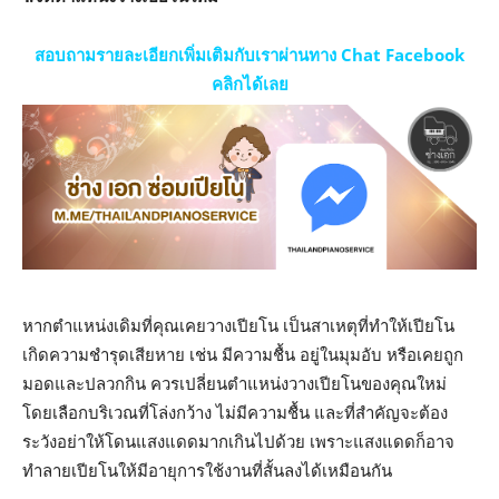
สอบถามรายละเอียกเพิ่มเติมกับเราผ่านทาง Chat Facebook
คลิกได้เลย
หากตำแหน่งเดิมที่คุณเคยวางเปียโน เป็นสาเหตุที่ทำให้เปียโน
เกิดความชำรุดเสียหาย เช่น มีความชื้น อยู่ในมุมอับ หรือเคยถูก
มอดและปลวกกิน ควรเปลี่ยนตำแหน่งวางเปียโนของคุณใหม่
โดยเลือกบริเวณที่โล่งกว้าง ไม่มีความชื้น และที่สำคัญจะต้อง
ระวังอย่าให้โดนแสงแดดมากเกินไปด้วย เพราะแสงแดดก็อาจ
ทำลายเปียโนให้มีอายุการใช้งานที่สั้นลงได้เหมือนกัน