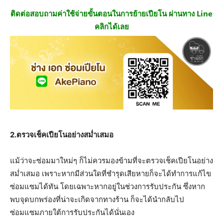
ติดต่อสอบถามค่าใช้จ่ายขั้นตอนในการย้ายเปียโน ผ่านทาง Line
คลิกได้เลย
2.
ตรวจเช็คเปียโนอย่างสม่ำเสมอ
แม้ว่าจะซ่อมมาใหม่ๆ ก็ไม่ควรมองข้ามที่จะตรวจเช็คเปียโนอย่าง
สม่ำเสมอ เพราะหากมีส่วนใดที่ชำรุดเสียหายก็จะได้ทำการแก้ไข
ซ่อมแซมได้ทัน โดยเฉพาะหากอยู่ในช่วงการรับประกัน ซึ่งหาก
พบจุดบกพร่องที่น่าจะเกิดจากทางร้าน ก็จะได้นำกลับไป
ซ่อมแซมภายใต้การรับประกันได้นั่นเอง