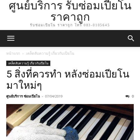
ศูนย์บริการ รับซ่อมเปียโน
ราคาถูก
รับซ่อมเปียโน ราคาถูก โทร 083-0105645
หน้าแรก
เคล็ดลับความรู้ เกี่ยวกับเปียโน
เคล็ดลับความรู้ เกี่ยวกับเปียโน
5 สิ่งที่ควรทำ หลังซ่อมเปียโน
มาใหม่ๆ
ศูนย์บริการ ซ่อมเปียโน
-
07/04/2019
0