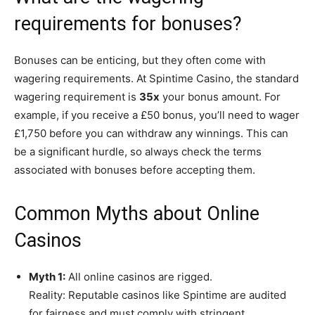
requirements for bonuses?
Bonuses can be enticing, but they often come with
wagering requirements. At Spintime Casino, the standard
wagering requirement is
35x
your bonus amount. For
example, if you receive a £50 bonus, you’ll need to wager
£1,750 before you can withdraw any winnings. This can
be a significant hurdle, so always check the terms
associated with bonuses before accepting them.
Common Myths about Online
Casinos
Myth 1:
All online casinos are rigged.
Reality: Reputable casinos like Spintime are audited
for fairness and must comply with stringent