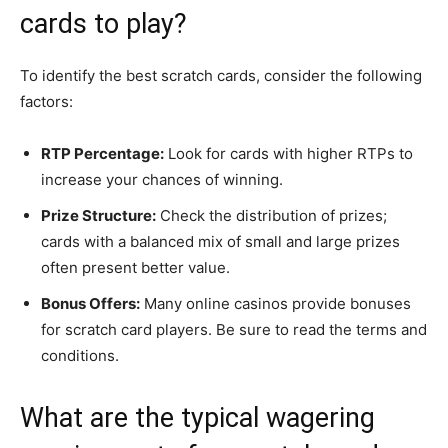
cards to play?
To identify the best scratch cards, consider the following
factors:
RTP Percentage:
Look for cards with higher RTPs to
increase your chances of winning.
Prize Structure:
Check the distribution of prizes;
cards with a balanced mix of small and large prizes
often present better value.
Bonus Offers:
Many online casinos provide bonuses
for scratch card players. Be sure to read the terms and
conditions.
What are the typical wagering