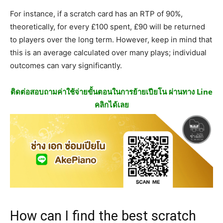
For instance, if a scratch card has an RTP of 90%,
theoretically, for every £100 spent, £90 will be returned
to players over the long term. However, keep in mind that
this is an average calculated over many plays; individual
outcomes can vary significantly.
ติดต่อสอบถามค่าใช้จ่ายขั้นตอนในการย้ายเปียโน ผ่านทาง Line
คลิกได้เลย
How can I find the best scratch