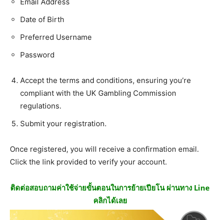
Email Address
Date of Birth
Preferred Username
Password
Accept the terms and conditions, ensuring you’re
compliant with the UK Gambling Commission
regulations.
Submit your registration.
Once registered, you will receive a confirmation email.
Click the link provided to verify your account.
ติดต่อสอบถามค่าใช้จ่ายขั้นตอนในการย้ายเปียโน ผ่านทาง Line
คลิกได้เลย