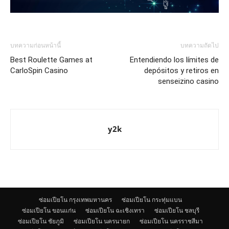
บทความก่อนหน้านี้
บทความถัดไป
Best Roulette Games at
Entendiendo los límites de
CarloSpin Casino
depósitos y retiros en
senseizino casino
y2k
ซ่อมเปียโน กรุงเทพมหานคร
ซ่อมเปียโน กระทุ่มแบน
ซ่อมเปียโน ขอนแก่น
ซ่อมเปียโน ฉะเชิงเทรา
ซ่อมเปียโน ชลบุรี
ซ่อมเปียโน ชัยภูมิ
ซ่อมเปียโน นครนายก
ซ่อมเปียโน นครราชสีมา