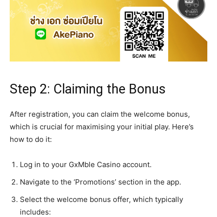
Step 2: Claiming the Bonus
After registration, you can claim the welcome bonus,
which is crucial for maximising your initial play. Here’s
how to do it:
Log in to your GxMble Casino account.
Navigate to the ‘Promotions’ section in the app.
Select the welcome bonus offer, which typically
includes: