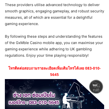
These providers utilise advanced technology to deliver
smooth graphics, engaging gameplay, and robust security
measures, all of which are essential for a delightful
gaming experience.
By following these steps and understanding the features
of the GxMble Casino mobile app, you can maximise your
gaming experience while adhering to UK gambling
regulations. Enjoy your time playing responsibly!
โทรติดต่อสอบถามรายละเอียดเพิ่มเติมโทรได้เลย 083-010-
5645