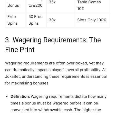
35x
Table Games
Bonus
to £200
10%
Free
50 Free
30x
Slots Only 100%
Spins
Spins
3. Wagering Requirements: The
Fine Print
Wagering requirements are often overlooked, yet they
can dramatically impact a player’s overall profitability. At
JokaBet, understanding these requirements is essential
for maximising bonuses:
Definition:
Wagering requirements dictate how many
times a bonus must be wagered before it can be
converted into withdrawable cash. The higher the