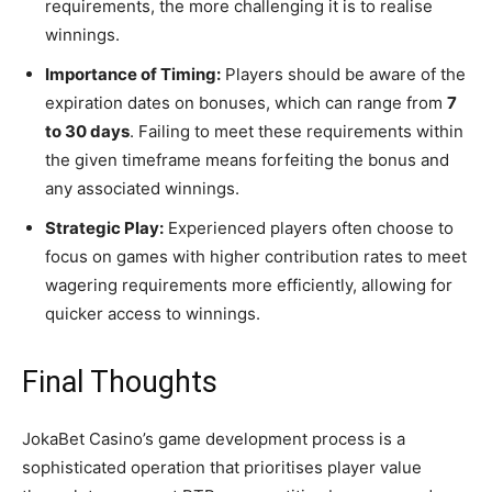
requirements, the more challenging it is to realise
winnings.
Importance of Timing:
Players should be aware of the
expiration dates on bonuses, which can range from
7
to 30 days
. Failing to meet these requirements within
the given timeframe means forfeiting the bonus and
any associated winnings.
Strategic Play:
Experienced players often choose to
focus on games with higher contribution rates to meet
wagering requirements more efficiently, allowing for
quicker access to winnings.
Final Thoughts
JokaBet Casino’s game development process is a
sophisticated operation that prioritises player value