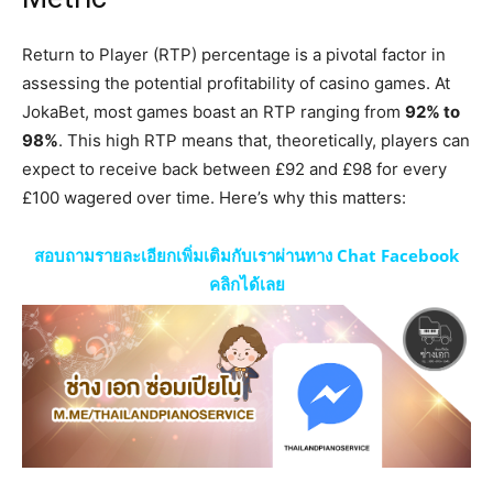
Return to Player (RTP) percentage is a pivotal factor in
assessing the potential profitability of casino games. At
JokaBet, most games boast an RTP ranging from
92% to
98%
. This high RTP means that, theoretically, players can
expect to receive back between £92 and £98 for every
£100 wagered over time. Here’s why this matters:
สอบถามรายละเอียกเพิ่มเติมกับเราผ่านทาง Chat Facebook
คลิกได้เลย