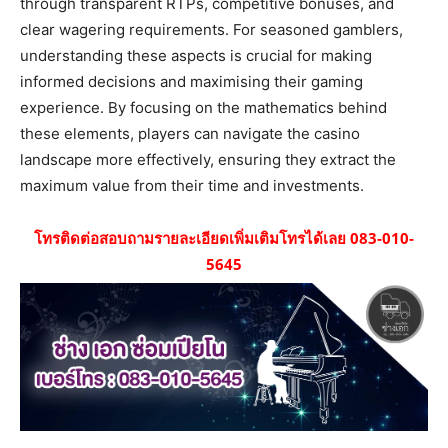
through transparent RTPs, competitive bonuses, and
clear wagering requirements. For seasoned gamblers,
understanding these aspects is crucial for making
informed decisions and maximising their gaming
experience. By focusing on the mathematics behind
these elements, players can navigate the casino
landscape more effectively, ensuring they extract the
maximum value from their time and investments.
โทรติดต่อสอบถามรายละเอียดเพิ่มเติมโทรได้เลย 083-010-
5645