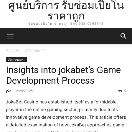
ศูนย์บริการ รับซ่อมเปียโน
ราคาถูก
รับซ่อมเปียโน ราคาถูก โทร 083-0105645
หน้าแรก
บริการของเรา
บริการของเรา
Insights into
jokabet
’s Game
Development Process
y2k
-
24/06/2025
0
JokaBet Casino has established itself as a formidable
player in the online gaming sector, primarily due to its
innovative game development process. This article offers
a detailed examination of how JokaBet approaches game