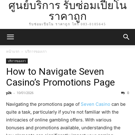
ศูนย์บริการ รับซ่อมเปียโน
ราคาถูก
รับซ่อมเปียโน ราคาถูก โทร 083-0105645
หน้าแรก
บริการของเรา
บริการของเรา
How to Navigate Seven
Casino’s Promotions Page
y2k
-
10/01/2026
0
Navigating the promotions page of
Seven Casino
can be
quite a task, particularly if you’re not familiar with the
intricacies of online gambling offers. With various
bonuses and promotions available, understanding the