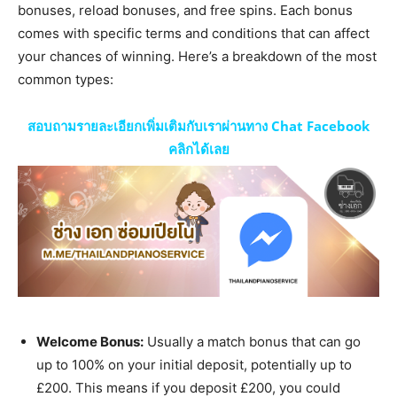
bonuses, reload bonuses, and free spins. Each bonus
comes with specific terms and conditions that can affect
your chances of winning. Here’s a breakdown of the most
common types:
สอบถามรายละเอียกเพิ่มเติมกับเราผ่านทาง Chat Facebook
คลิกได้เลย
Welcome Bonus:
Usually a match bonus that can go
up to 100% on your initial deposit, potentially up to
£200. This means if you deposit £200, you could