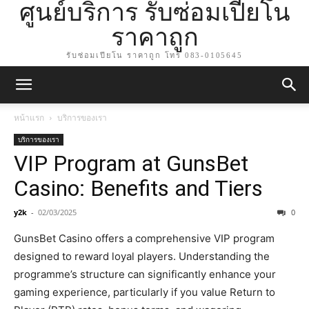
ศูนย์บริการ รับซ่อมเปียโน
ราคาถูก
รับซ่อมเปียโน ราคาถูก โทร 083-0105645
หน้าแรก
บริการของเรา
บริการของเรา
VIP Program at GunsBet
Casino: Benefits and Tiers
y2k
-
02/03/2025
0
GunsBet Casino offers a comprehensive VIP program
designed to reward loyal players. Understanding the
programme’s structure can significantly enhance your
gaming experience, particularly if you value Return to