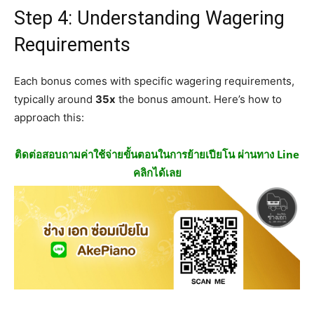
Step 4: Understanding Wagering
Requirements
Each bonus comes with specific wagering requirements,
typically around
35x
the bonus amount. Here’s how to
approach this:
ติดต่อสอบถามค่าใช้จ่ายขั้นตอนในการย้ายเปียโน ผ่านทาง Line
คลิกได้เลย