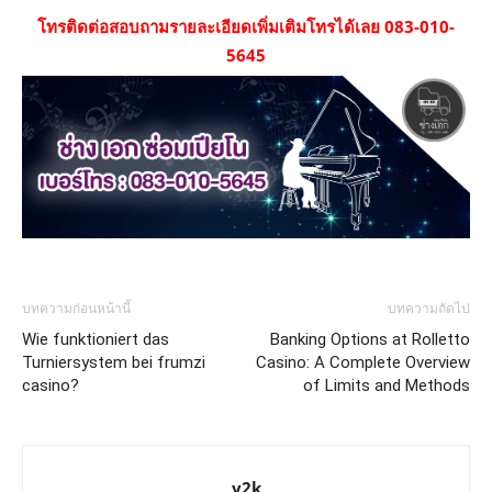
โทรติดต่อสอบถามรายละเอียดเพิ่มเติมโทรได้เลย 083-010-
5645
บทความก่อนหน้านี้
บทความถัดไป
Wie funktioniert das
Banking Options at Rolletto
Turniersystem bei frumzi
Casino: A Complete Overview
casino?
of Limits and Methods
y2k