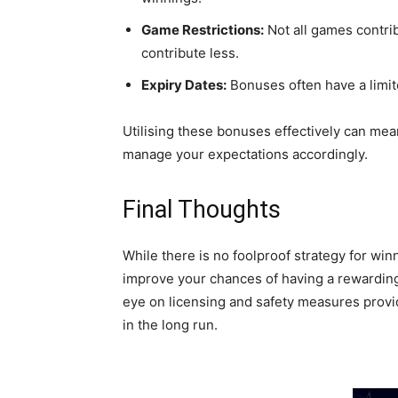
Game Restrictions:
Not all games contri
contribute less.
Expiry Dates:
Bonuses often have a limite
Utilising these bonuses effectively can mea
manage your expectations accordingly.
Final Thoughts
While there is no foolproof strategy for winni
improve your chances of having a rewardin
eye on licensing and safety measures provi
in the long run.