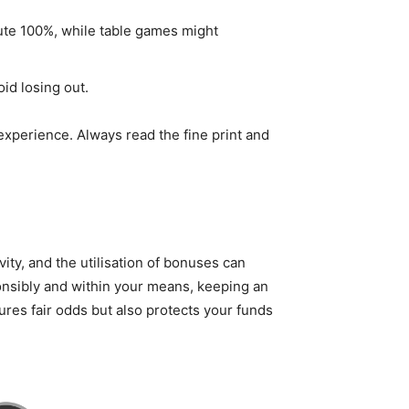
ute 100%, while table games might
id losing out.
experience. Always read the fine print and
ivity, and the utilisation of bonuses can
nsibly and within your means, keeping an
es fair odds but also protects your funds