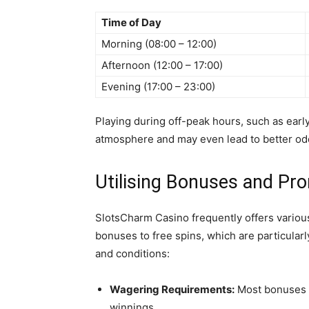
Time of Day
Morning (08:00 – 12:00)
Afternoon (12:00 – 17:00)
Evening (17:00 – 23:00)
Playing during off-peak hours, such as early
atmosphere and may even lead to better odd
Utilising Bonuses and Pr
SlotsCharm Casino frequently offers vario
bonuses to free spins, which are particularly
and conditions:
Wagering Requirements:
Most bonuses c
winnings.