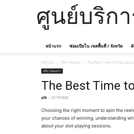
ศูนย์บริก
หน้าแรก
ซ่อมเปียโน เขตพื้นที่ / จังหวัด
ผ
หน้าแรก
บริการของเรา
The Best Time to Play Slots
บริการของเรา
The Best Time to
y2k
-
01/10/2025
Choosing the right moment to spin the reel
your chances of winning, understanding when
about your slot-playing sessions.