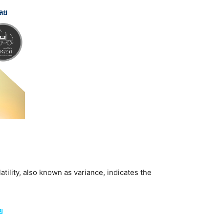
เลย
atility, also known as variance, indicates the
ย