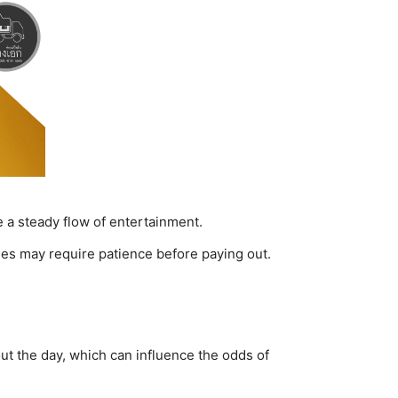
te a steady flow of entertainment.
nes may require patience before paying out.
out the day, which can influence the odds of