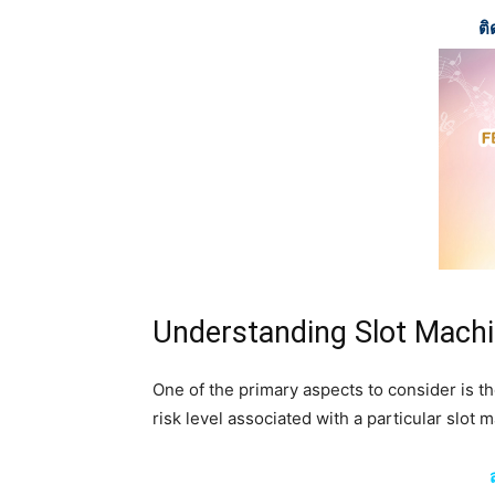
ติ
Understanding Slot Machin
One of the primary aspects to consider is the
risk level associated with a particular slot 