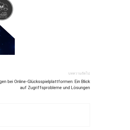
บทความถัดไป
n bei Online-Glücksspielplattformen: Ein Blick
auf Zugriffsprobleme und Lösungen