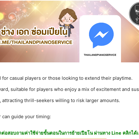
 for casual players or those looking to extend their playtime.
rd, suitable for players who enjoy a mix of excitement and sust
 attracting thrill-seekers willing to risk larger amounts.
r can guide your timing:
ดต่อสอบถามค่าใช้จ่ายขั้นตอนในการย้ายเปียโน ผ่านทาง Line คลิกได้