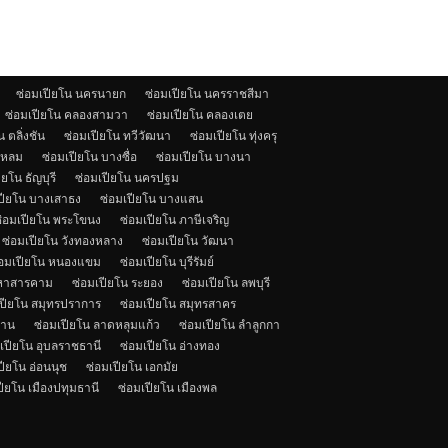
ซ่อมเปียโน นครนายก
ซ่อมเปียโน นครราชสีมา
ซ่อมเปียโน คลองสามวา
ซ่อมเปียโน คลองเตย
 ตลิ่งชัน
ซ่อมเปียโน ทวีวัฒนา
ซ่อมเปียโน ทุ่งครุ
แหลม
ซ่อมเปียโน บางซื่อ
ซ่อมเปียโน บางนา
ียโน ธัญบุรี
ซ่อมเปียโน นครปฐม
ปียโน บางเสาธง
ซ่อมเปียโน บางแสน
่อมเปียโน พระโขนง
ซ่อมเปียโน ภาษีเจริญ
ซ่อมเปียโน วังทองหลาง
ซ่อมเปียโน วัฒนา
่อมเปียโน หนองแขม
ซ่อมเปียโน บุรีรัมย์
มหาสารคาม
ซ่อมเปียโน ระยอง
ซ่อมเปียโน ลพบุรี
เปียโน สมุทรปราการ
ซ่อมเปียโน สมุทรสาคร
ราน
ซ่อมเปียโน ลาดหลุมแก้ว
ซ่อมเปียโน ลำลูกกา
เปียโน อุบลราชธานี
ซ่อมเปียโน อ่างทอง
ปียโน อ่อนนุช
ซ่อมเปียโน เอกมัย
ปียโน เมืองปทุมธานี
ซ่อมเปียโน เมืองพล