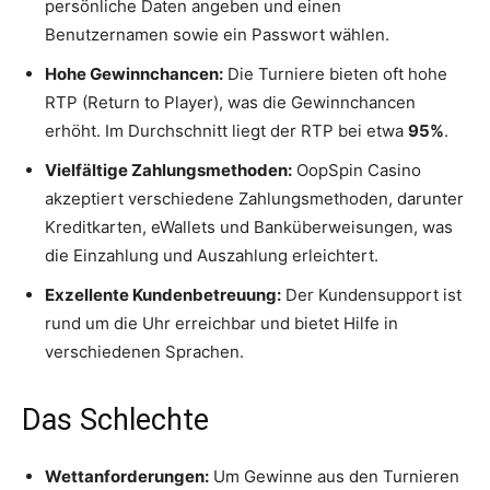
persönliche Daten angeben und einen
Benutzernamen sowie ein Passwort wählen.
Hohe Gewinnchancen:
Die Turniere bieten oft hohe
RTP (Return to Player), was die Gewinnchancen
erhöht. Im Durchschnitt liegt der RTP bei etwa
95%
.
Vielfältige Zahlungsmethoden:
OopSpin Casino
akzeptiert verschiedene Zahlungsmethoden, darunter
Kreditkarten, eWallets und Banküberweisungen, was
die Einzahlung und Auszahlung erleichtert.
Exzellente Kundenbetreuung:
Der Kundensupport ist
rund um die Uhr erreichbar und bietet Hilfe in
verschiedenen Sprachen.
Das Schlechte
Wettanforderungen:
Um Gewinne aus den Turnieren