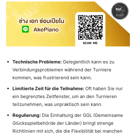
Technische Probleme:
Gelegentlich kann es zu
Verbindungsproblemen während der Turniere
kommen, was frustrierend sein kann.
Limitierte Zeit für die Teilnahme:
Oft haben Sie nur
ein begrenztes Zeitfenster, um an den Turnieren
teilzunehmen, was unpraktisch sein kann.
Regulierung:
Die Einhaltung der GGL (Gemeinsame
Glücksspielbehörde der Länder) bringt strenge
Richtlinien mit sich, die die Flexibilität bei manchen