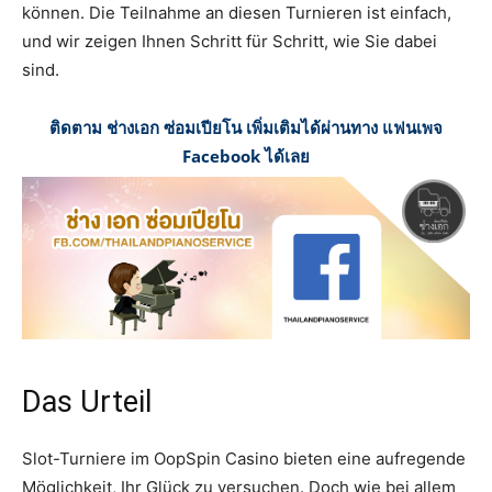
können. Die Teilnahme an diesen Turnieren ist einfach,
und wir zeigen Ihnen Schritt für Schritt, wie Sie dabei
sind.
ติดตาม ช่างเอก ซ่อมเปียโน เพิ่มเติมได้ผ่านทาง แฟนเพจ
Facebook ได้เลย
Das Urteil
Slot-Turniere im OopSpin Casino bieten eine aufregende
Möglichkeit, Ihr Glück zu versuchen. Doch wie bei allem