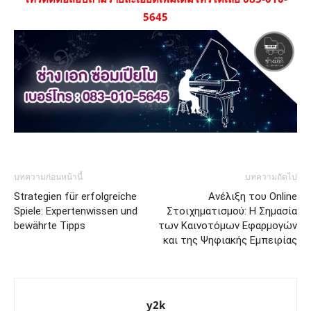
5645
บทความก่อนหน้านี้
บทความถัดไป
Strategien für erfolgreiche
Ανέλιξη του Online
Spiele: Expertenwissen und
Στοιχηματισμού: Η Σημασία
bewährte Tipps
των Καινοτόμων Εφαρμογών
και της Ψηφιακής Εμπειρίας
y2k