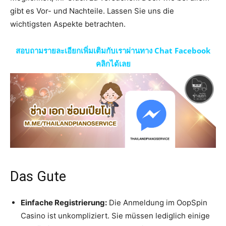
gibt es Vor- und Nachteile. Lassen Sie uns die
wichtigsten Aspekte betrachten.
สอบถามรายละเอียกเพิ่มเติมกับเราผ่านทาง Chat Facebook
คลิกได้เลย
Das Gute
Einfache Registrierung:
Die Anmeldung im OopSpin
Casino ist unkompliziert. Sie müssen lediglich einige