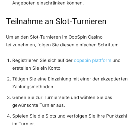
Angeboten einschränken können.
Teilnahme an Slot-Turnieren
Um an den Slot-Turnieren im OopSpin Casino
teilzunehmen, folgen Sie diesen einfachen Schritten:
Registrieren Sie sich auf der
oopspin plattform
und
erstellen Sie ein Konto.
Tätigen Sie eine Einzahlung mit einer der akzeptierten
Zahlungsmethoden.
Gehen Sie zur Turnierseite und wählen Sie das
gewünschte Turnier aus.
Spielen Sie die Slots und verfolgen Sie Ihre Punktzahl
im Turnier.