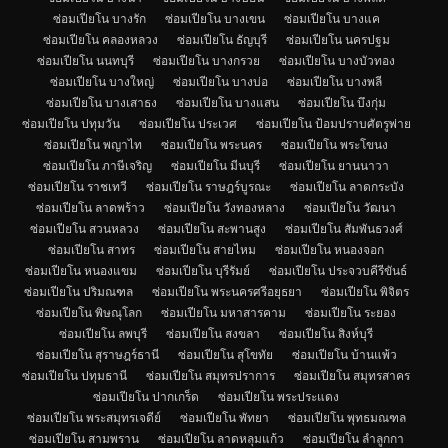
ซ่อมเปียโน บางรัก
ซ่อมเปียโน บางเขน
ซ่อมเปียโน บางแค
ซ่อมเปียโน คลองหลวง
ซ่อมเปียโน ธัญบุรี
ซ่อมเปียโน นครปฐม
ซ่อมเปียโน นนทบุรี
ซ่อมเปียโน บางกรวย
ซ่อมเปียโน บางบัวทอง
ซ่อมเปียโน บางใหญ่
ซ่อมเปียโน บางบ่อ
ซ่อมเปียโน บางพลี
ซ่อมเปียโน บางเสาธง
ซ่อมเปียโน บางแสน
ซ่อมเปียโน บึงกุ่ม
ซ่อมเปียโน ปทุมวัน
ซ่อมเปียโน ประเวศ
ซ่อมเปียโน ป้อมปราบศัตรูพ่าย
ซ่อมเปียโน พญาไท
ซ่อมเปียโน พระนคร
ซ่อมเปียโน พระโขนง
ซ่อมเปียโน ภาษีเจริญ
ซ่อมเปียโน มีนบุรี
ซ่อมเปียโน ยานนาวา
ซ่อมเปียโน ราชเทวี
ซ่อมเปียโน ราษฎร์บูรณะ
ซ่อมเปียโน ลาดกระบัง
ซ่อมเปียโน ลาดพร้าว
ซ่อมเปียโน วังทองหลาง
ซ่อมเปียโน วัฒนา
ซ่อมเปียโน สวนหลวง
ซ่อมเปียโน สะพานสูง
ซ่อมเปียโน สัมพันธวงศ์
ซ่อมเปียโน สาทร
ซ่อมเปียโน สายไหม
ซ่อมเปียโน หนองจอก
ซ่อมเปียโน หนองแขม
ซ่อมเปียโน บุรีรัมย์
ซ่อมเปียโน ประจวบคีรีขันธ์
ซ่อมเปียโน ปริมณฑล
ซ่อมเปียโน พระนครศรีอยุธยา
ซ่อมเปียโน พิจิตร
ซ่อมเปียโน พิษณุโลก
ซ่อมเปียโน มหาสารคาม
ซ่อมเปียโน ระยอง
ซ่อมเปียโน ลพบุรี
ซ่อมเปียโน สงขลา
ซ่อมเปียโน สิงห์บุรี
ซ่อมเปียโน สุราษฎร์ธานี
ซ่อมเปียโน สุโขทัย
ซ่อมเปียโน บ้านแพ้ว
ซ่อมเปียโน ปทุมธานี
ซ่อมเปียโน สมุทรปราการ
ซ่อมเปียโน สมุทรสาคร
ซ่อมเปียโน ปากเกร็ด
ซ่อมเปียโน พระประแดง
ซ่อมเปียโน พระสมุทรเจดีย์
ซ่อมเปียโน พัทยา
ซ่อมเปียโน พุทธมณฑล
ซ่อมเปียโน สามพราน
ซ่อมเปียโน ลาดหลุมแก้ว
ซ่อมเปียโน ลำลูกกา