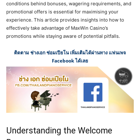
conditions behind bonuses, wagering requirements, and
promotional offers is essential for maximising your
experience. This article provides insights into how to
effectively take advantage of MaxWin Casino’s
promotions while staying aware of potential pitfalls.
ติดตาม ช่างเอก ซ่อมเปียโน เพิ่มเติมได้ผ่านทาง แฟนเพจ
Facebook ได้เลย
Understanding the Welcome