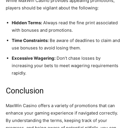
While MaxWin Casino provides appealing promotions,
players should be vigilant about the following:
Hidden Terms:
Always read the fine print associated
with bonuses and promotions.
Time Constraints:
Be aware of deadlines to claim and
use bonuses to avoid losing them.
Excessive Wagering:
Don’t chase losses by
increasing your bets to meet wagering requirements
rapidly.
Conclusion
MaxWin Casino offers a variety of promotions that can
enhance your gaming experience if navigated correctly.
By understanding the terms, keeping track of your
progress, and being aware of potential pitfalls, you can