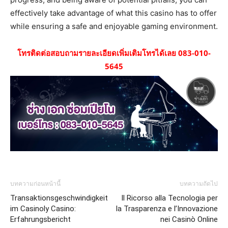
effectively take advantage of what this casino has to offer
while ensuring a safe and enjoyable gaming environment.
โทรติดต่อสอบถามรายละเอียดเพิ่มเติมโทรได้เลย 083-010-
5645
บทความก่อนหน้านี้
บทความถัดไป
Transaktionsgeschwindigkeit
Il Ricorso alla Tecnologia per
im Casinoly Casino:
la Trasparenza e l’Innovazione
Erfahrungsbericht
nei Casinò Online