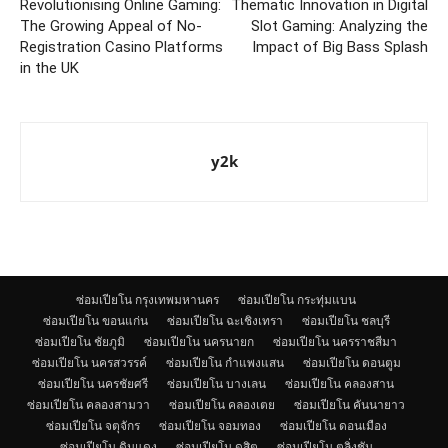
Revolutionising Online Gaming:
Thematic Innovation in Digital
The Growing Appeal of No-
Slot Gaming: Analyzing the
Registration Casino Platforms
Impact of Big Bass Splash
in the UK
y2k
ซ่อมเปียโน กรุงเทพมหานคร
ซ่อมเปียโน กระทุ่มแบน
ซ่อมเปียโน ขอนแก่น
ซ่อมเปียโน ฉะเชิงเทรา
ซ่อมเปียโน ชลบุรี
ซ่อมเปียโน ชัยภูมิ
ซ่อมเปียโน นครนายก
ซ่อมเปียโน นครราชสีมา
ซ่อมเปียโน นครสวรรค์
ซ่อมเปียโน กำแพงแสน
ซ่อมเปียโน ดอนตูม
ซ่อมเปียโน นครชัยศรี
ซ่อมเปียโน บางเลน
ซ่อมเปียโน คลองสาน
ซ่อมเปียโน คลองสามวา
ซ่อมเปียโน คลองเตย
ซ่อมเปียโน คันนายาว
ซ่อมเปียโน จตุจักร
ซ่อมเปียโน จอมทอง
ซ่อมเปียโน ดอนเมือง
ซ่อมเปียโน ดินแดง
ซ่อมเปียโน ดุสิต
ซ่อมเปียโน ตลิ่งชัน