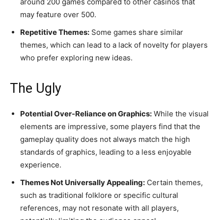
around 200 games compared to other casinos that
may feature over 500.
Repetitive Themes:
Some games share similar
themes, which can lead to a lack of novelty for players
who prefer exploring new ideas.
The Ugly
Potential Over-Reliance on Graphics:
While the visual
elements are impressive, some players find that the
gameplay quality does not always match the high
standards of graphics, leading to a less enjoyable
experience.
Themes Not Universally Appealing:
Certain themes,
such as traditional folklore or specific cultural
references, may not resonate with all players,