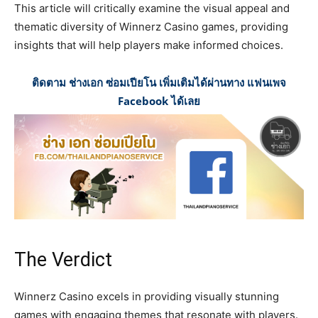
This article will critically examine the visual appeal and
thematic diversity of Winnerz Casino games, providing
insights that will help players make informed choices.
ติดตาม ช่างเอก ซ่อมเปียโน เพิ่มเติมได้ผ่านทาง แฟนเพจ
Facebook ได้เลย
The Verdict
Winnerz Casino excels in providing visually stunning
games with engaging themes that resonate with players.