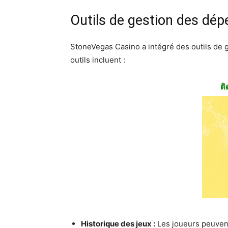
Outils de gestion des dé
StoneVegas Casino a intégré des outils de g
outils incluent :
ติ
Historique des jeux :
Les joueurs peuvent