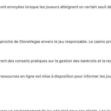
ont envoyées lorsque les joueurs atteignent un certain seuil de 
l’approche de StoneVegas envers le jeu responsable. Le casino pr
ent des conseils pratiques sur la gestion des bankrolls et la r
essources en ligne est mise à disposition pour informer les jou
rer un environnement de jeu sécurisé pour ses clients. Les je