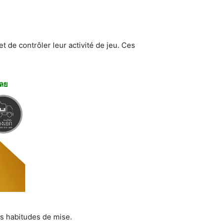
 de contrôler leur activité de jeu. Ces
เลย
s habitudes de mise.