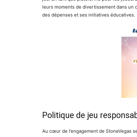
leurs moments de divertissement dans un ca
des dépenses et ses initiatives éducatives.
ติ
Politique de jeu responsa
Au cœur de l’engagement de StoneVegas se t