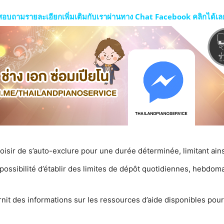
สอบถามรายละเอียกเพิ่มเติมกับเราผ่านทาง Chat Facebook คลิกได้เล
isir de s’auto-exclure pour une durée déterminée, limitant ains
a possibilité d’établir des limites de dépôt quotidiennes, hebdom
it des informations sur les ressources d’aide disponibles pour