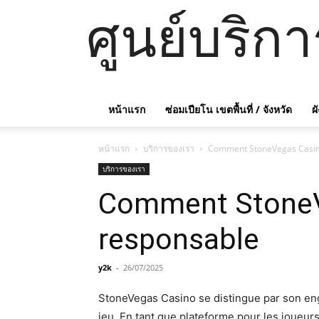
ศูนย์บริก
หน้าแรก
ซ่อมเปียโน เขตพื้นที่ / จังหวัด
ผ
หน้าแรก
บริการของเรา
Comment StoneVegas Casino
บริการของเรา
Comment StoneVe
responsable
y2k
-
26/07/2025
StoneVegas Casino se distingue par son eng
jeu. En tant que plateforme pour les joueur