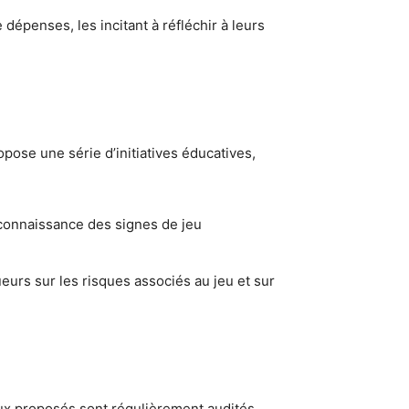
dépenses, les incitant à réfléchir à leurs
opose une série d’initiatives éducatives,
econnaissance des signes de jeu
eurs sur les risques associés au jeu et sur
ux proposés sont régulièrement audités,