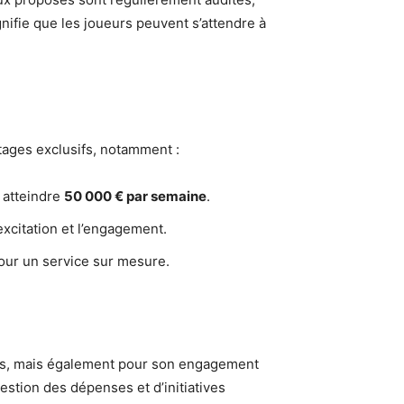
nifie que les joueurs peuvent s’attendre à
tages exclusifs, notamment :
 atteindre
50 000 € par semaine
.
excitation et l’engagement.
our un service sur mesure.
es, mais également pour son engagement
estion des dépenses et d’initiatives