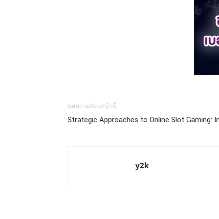
บทความก่อนหน้านี้
Strategic Approaches to Online Slot Gaming: I
y2k