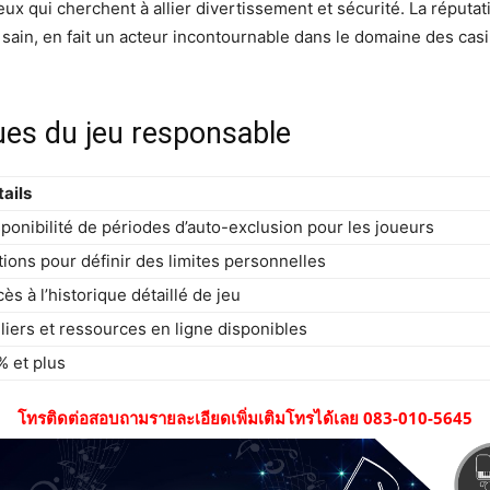
ceux qui cherchent à allier divertissement et sécurité. La réput
in, en fait un acteur incontournable dans le domaine des casin
ues du jeu responsable
ails
ponibilité de périodes d’auto-exclusion pour les joueurs
ions pour définir des limites personnelles
ès à l’historique détaillé de jeu
liers et ressources en ligne disponibles
% et plus
โทรติดต่อสอบถามรายละเอียดเพิ่มเติมโทรได้เลย 083-010-5645