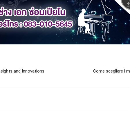
nsights and Innovations
Come scegliere i mi