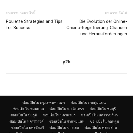
บทความก่อนหน้านี้
บทความถัดไป
Roulette Strategies and Tips
Die Evolution der Online-
for Success
Casino-Registrierung: Chancen
und Herausforderungen
y2k
ซ่อมเปียโน กรุงเทพมหานคร
ซ่อมเปียโน กระทุ่มแบน
ซ่อมเปียโน ขอนแก่น
ซ่อมเปียโน ฉะเชิงเทรา
ซ่อมเปียโน ชลบุรี
ซ่อมเปียโน ชัยภูมิ
ซ่อมเปียโน นครนายก
ซ่อมเปียโน นครราชสีมา
ซ่อมเปียโน นครสวรรค์
ซ่อมเปียโน กำแพงแสน
ซ่อมเปียโน ดอนตูม
ซ่อมเปียโน นครชัยศรี
ซ่อมเปียโน บางเลน
ซ่อมเปียโน คลองสาน