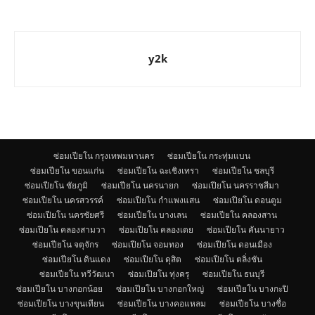
y2k
ซ่อมเปียโน กรุงเทพมหานคร
ซ่อมเปียโน กระทุ่มแบน
ซ่อมเปียโน ขอนแก่น
ซ่อมเปียโน ฉะเชิงเทรา
ซ่อมเปียโน ชลบุรี
ซ่อมเปียโน ชัยภูมิ
ซ่อมเปียโน นครนายก
ซ่อมเปียโน นครราชสีมา
ซ่อมเปียโน นครสวรรค์
ซ่อมเปียโน กำแพงแสน
ซ่อมเปียโน ดอนตูม
ซ่อมเปียโน นครชัยศรี
ซ่อมเปียโน บางเลน
ซ่อมเปียโน คลองสาน
ซ่อมเปียโน คลองสามวา
ซ่อมเปียโน คลองเตย
ซ่อมเปียโน คันนายาว
ซ่อมเปียโน จตุจักร
ซ่อมเปียโน จอมทอง
ซ่อมเปียโน ดอนเมือง
ซ่อมเปียโน ดินแดง
ซ่อมเปียโน ดุสิต
ซ่อมเปียโน ตลิ่งชัน
ซ่อมเปียโน ทวีวัฒนา
ซ่อมเปียโน ทุ่งครุ
ซ่อมเปียโน ธนบุรี
ซ่อมเปียโน บางกอกน้อย
ซ่อมเปียโน บางกอกใหญ่
ซ่อมเปียโน บางกะปิ
ซ่อมเปียโน บางขุนเทียน
ซ่อมเปียโน บางคอแหลม
ซ่อมเปียโน บางซื่อ