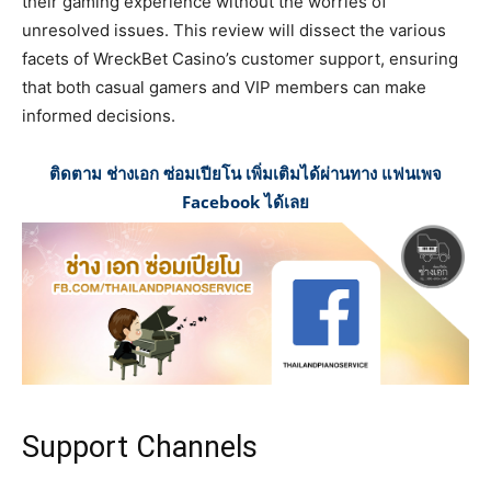
their gaming experience without the worries of
unresolved issues. This review will dissect the various
facets of WreckBet Casino’s customer support, ensuring
that both casual gamers and VIP members can make
informed decisions.
ติดตาม ช่างเอก ซ่อมเปียโน เพิ่มเติมได้ผ่านทาง แฟนเพจ
Facebook ได้เลย
Support Channels