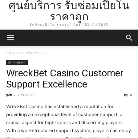
ศูนย์บริการ รับซ่อมเปียโน
ราคาถูก
รับซ่อมเปียโน ราคาถูก โทร 083-0105645
หน้าแรก
บริการของเรา
บริการของเรา
WreckBet Casino Customer
Support Excellence
y2k
-
31/05/2025
0
WreckBet Casino has established a reputation for
providing an exceptional level of customer support, a
crucial aspect for high-rollers and discerning players.
With a well-structured support system, players can enjoy