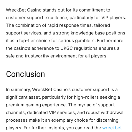
WreckBet Casino stands out for its commitment to
customer support excellence, particularly for VIP players.
The combination of rapid response times, tailored
support services, and a strong knowledge base positions
it as a top-tier choice for serious gamblers. Furthermore,
the casino’s adherence to UKGC regulations ensures a
safe and trustworthy environment for all players.
Conclusion
In summary, WreckBet Casino’s customer support is a
significant asset, particularly for high-rollers seeking a
premium gaming experience. The myriad of support
channels, dedicated VIP services, and robust withdrawal
processes make it an exemplary choice for discerning
players. For further insights, you can read the
wreckbet