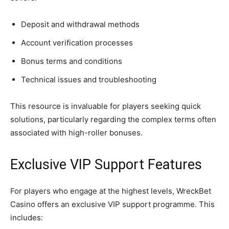
Deposit and withdrawal methods
Account verification processes
Bonus terms and conditions
Technical issues and troubleshooting
This resource is invaluable for players seeking quick
solutions, particularly regarding the complex terms often
associated with high-roller bonuses.
Exclusive VIP Support Features
For players who engage at the highest levels, WreckBet
Casino offers an exclusive VIP support programme. This
includes: