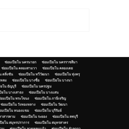
ซ่อมเปียโน นครนายก
ซ่อมเปียโน นครราชสีมา
ซ่อมเปียโน คลองสามวา
ซ่อมเปียโน คลองเตย
 ตลิ่งชัน
ซ่อมเปียโน ทวีวัฒนา
ซ่อมเปียโน ทุ่งครุ
แหลม
ซ่อมเปียโน บางซื่อ
ซ่อมเปียโน บางนา
ียโน ธัญบุรี
ซ่อมเปียโน นครปฐม
ปียโน บางเสาธง
ซ่อมเปียโน บางแสน
่อมเปียโน พระโขนง
ซ่อมเปียโน ภาษีเจริญ
ซ่อมเปียโน วังทองหลาง
ซ่อมเปียโน วัฒนา
่อมเปียโน หนองแขม
ซ่อมเปียโน บุรีรัมย์
มหาสารคาม
ซ่อมเปียโน ระยอง
ซ่อมเปียโน ลพบุรี
เปียโน สมุทรปราการ
ซ่อมเปียโน สมุทรสาคร
ราน
ซ่อมเปียโน ลาดหลุมแก้ว
ซ่อมเปียโน ลำลูกกา