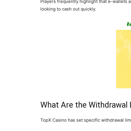
Players frequently highlight that e-wallets
looking to cash out quickly.
ติ
What Are the Withdrawal 
TopX Casino has set specific withdrawal limi