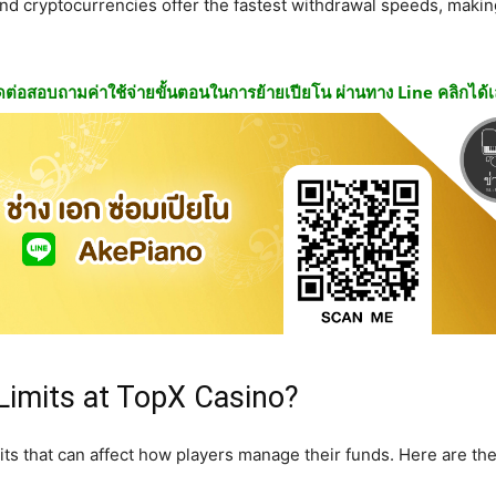
 and cryptocurrencies offer the fastest withdrawal speeds, maki
ดต่อสอบถามค่าใช้จ่ายขั้นตอนในการย้ายเปียโน ผ่านทาง Line คลิกได้
Limits at TopX Casino?
ts that can affect how players manage their funds. Here are the 