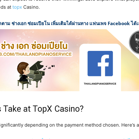
eds at
topx
Casino.
ดตาม ช่างเอก ซ่อมเปียโน เพิ่มเติมได้ผ่านทาง แฟนเพจ Facebook ได้
 Take at TopX Casino?
significantly depending on the payment method chosen. Here’s 