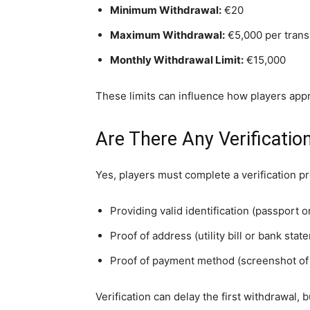
Minimum Withdrawal:
€20
Maximum Withdrawal:
€5,000 per trans
Monthly Withdrawal Limit:
€15,000
These limits can influence how players appr
Are There Any Verificati
Yes, players must complete a verification pr
Providing valid identification (passport or
Proof of address (utility bill or bank stat
Proof of payment method (screenshot of 
Verification can delay the first withdrawal, 