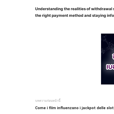
Understanding the realities of withdrawal 
the right payment method and staying inf
บทความก่อนหน้านี้
Come i film influenzano i jackpot delle slo