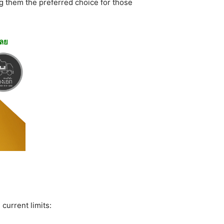
ng them the preferred choice for those
เลย
current limits: