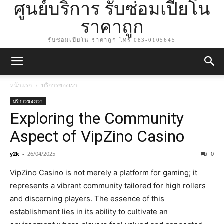
ศูนย์บริการ รับซ่อมเปียโน
ราคาถูก
รับซ่อมเปียโน ราคาถูก โทร 083-0105645
หน้าแรก
บริการของเรา
บริการของเรา
Exploring the Community
Aspect of VipZino Casino
y2k
-
26/04/2025
0
VipZino Casino is not merely a platform for gaming; it
represents a vibrant community tailored for high rollers
and discerning players. The essence of this
establishment lies in its ability to cultivate an