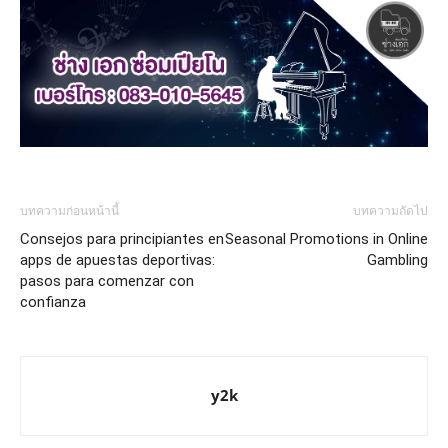
บทความก่อนหน้านี้
บทความถัดไป
Consejos para principiantes en
Seasonal Promotions in Online
apps de apuestas deportivas:
Gambling
pasos para comenzar con
confianza
y2k