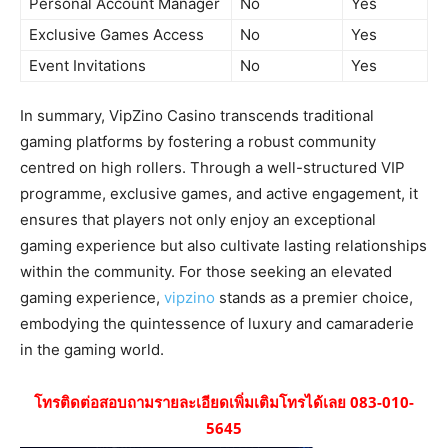
Personal Account Manager
No
Yes
Exclusive Games Access
No
Yes
Event Invitations
No
Yes
In summary, VipZino Casino transcends traditional
gaming platforms by fostering a robust community
centred on high rollers. Through a well-structured VIP
programme, exclusive games, and active engagement, it
ensures that players not only enjoy an exceptional
gaming experience but also cultivate lasting relationships
within the community. For those seeking an elevated
gaming experience,
vipzino
stands as a premier choice,
embodying the quintessence of luxury and camaraderie
in the gaming world.
โทรติดต่อสอบถามรายละเอียดเพิ่มเติมโทรได้เลย 083-010-
5645