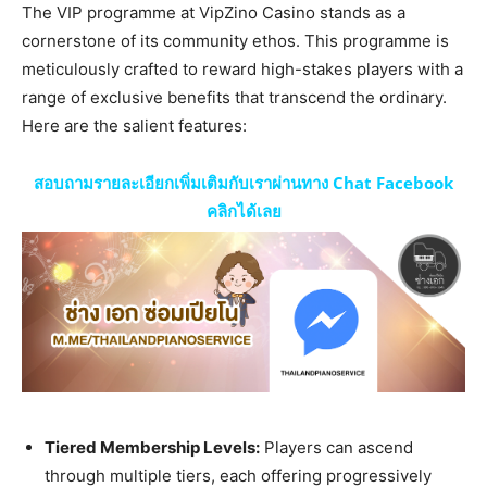
The VIP programme at VipZino Casino stands as a
cornerstone of its community ethos. This programme is
meticulously crafted to reward high-stakes players with a
range of exclusive benefits that transcend the ordinary.
Here are the salient features:
สอบถามรายละเอียกเพิ่มเติมกับเราผ่านทาง Chat Facebook
คลิกได้เลย
Tiered Membership Levels:
Players can ascend
through multiple tiers, each offering progressively