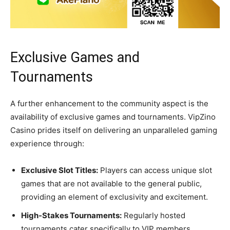
Exclusive Games and
Tournaments
A further enhancement to the community aspect is the
availability of exclusive games and tournaments. VipZino
Casino prides itself on delivering an unparalleled gaming
experience through:
Exclusive Slot Titles:
Players can access unique slot
games that are not available to the general public,
providing an element of exclusivity and excitement.
High-Stakes Tournaments:
Regularly hosted
tournaments cater specifically to VIP members,