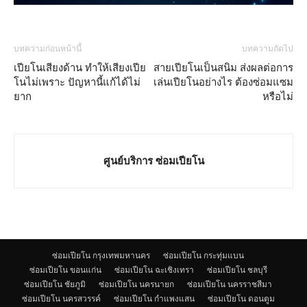
บทความก่อนหน้านี้
บทความถัดไป
เปียโนเสียงด้าน ทำให้เสียงเปีย
สายเปียโนเป็นสนิม ส่งผลต่อการ
โนไม่เพราะ ปัญหานี้แก้ได้ไม่
เล่นเปียโนอย่างไร ต้องซ่อมแซม
ยาก
หรือไม่
ศูนย์บริการ ซ่อมเปียโน
ซ่อมเปียโน กรุงเทพมหานคร
ซ่อมเปียโน กระทุ่มแบน
ซ่อมเปียโน ขอนแก่น
ซ่อมเปียโน ฉะเชิงเทรา
ซ่อมเปียโน ชลบุรี
ซ่อมเปียโน ชัยภูมิ
ซ่อมเปียโน นครนายก
ซ่อมเปียโน นครราชสีมา
ซ่อมเปียโน นครสวรรค์
ซ่อมเปียโน กำแพงแสน
ซ่อมเปียโน ดอนตูม