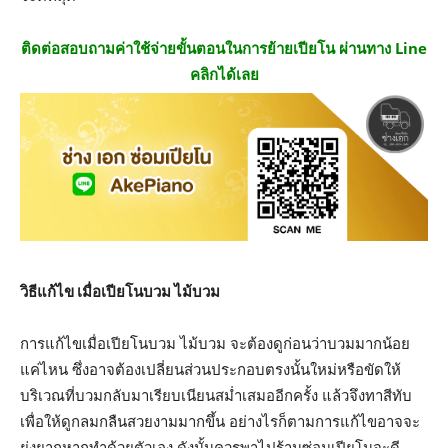
ติดต่อสอบถามค่าใช้จ่ายขั้นตอนในการย้ายเปียโน ผ่านทาง Line
คลิกได้เลย
วิธีแก้ไข เมื่อเปียโนบวม ไม้บวม
การแก้ไขเมื่อเปียโนบวม ไม้บวม จะต้องดูก่อนว่าบวมมากน้อย
แค่ไหน ซึ่งอาจต้องเปลี่ยนส่วนประกอบตรงนั้นใหม่หรือขัดให้
บริเวณที่บวมกลับมาเรียบเนียนสม่ำเสมออีกครั้ง แล้วจึงทาสีทับ
เพื่อให้ดูกลมกลืนสวยงามมากขึ้น อย่างไรก็ตามการแก้ไขอาจจะ
ยุ่งยากหากทำด้วยตัวเอง ดังนั้นควรพาไปร้านซ่อมเปียโนจะดี