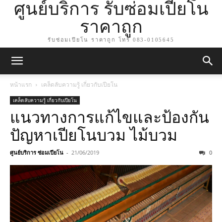
ศูนย์บริการ รับซ่อมเปียโน
ราคาถูก
รับซ่อมเปียโน ราคาถูก โทร 083-0105645
หน้าแรก
เคล็ดลับความรู้ เกี่ยวกับเปียโน
เคล็ดลับความรู้ เกี่ยวกับเปียโน
แนวทางการแก้ไขและป้องกัน
ปัญหาเปียโนบวม ไม้บวม
ศูนย์บริการ ซ่อมเปียโน
-
21/06/2019
0