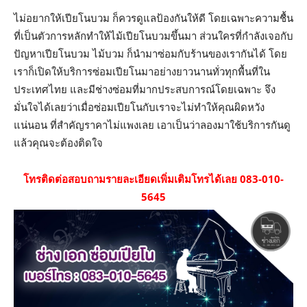
ไม่อยากให้เปียโนบวม ก็ควรดูแลป้องกันให้ดี โดยเฉพาะความชื้น
ที่เป็นตัวการหลักทำให้ไม้เปียโนบวมขึ้นมา ส่วนใครที่กำลังเจอกับ
ปัญหาเปียโนบวม ไม้บวม ก็นำมาซ่อมกับร้านของเรากันได้ โดย
เราก็เปิดให้บริการซ่อมเปียโนมาอย่างยาวนานทั่วทุกพื้นที่ใน
ประเทศไทย และมีช่างซ่อมที่มากประสบการณ์โดยเฉพาะ จึง
มั่นใจได้เลยว่าเมื่อซ่อมเปียโนกับเราจะไม่ทำให้คุณผิดหวัง
แน่นอน ที่สำคัญราคาไม่แพงเลย เอาเป็นว่าลองมาใช้บริการกันดู
แล้วคุณจะต้องติดใจ
โทรติดต่อสอบถามรายละเอียดเพิ่มเติมโทรได้เลย 083-010-
5645