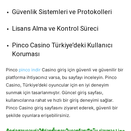
Güvenlik Sistemleri ve Protokolleri
Lisans Alma ve Kontrol Süreci
Pinco Casino Türkiye’deki Kullanıcı
Koruması
Pinco
pinco indir
Casino giriş için güvenli ve güvenilir bir
platforma ihtiyacınız varsa, bu sayfayı inceleyin. Pinco
Casino, Türkiye’deki oyuncular için en iyi deneyim
sunmak için tasarlanmıştır. Güncel giriş sayfası,
kullanıcılarına rahat ve hızlı bir giriş deneyimi sağlar.
Pinco Casino giriş sayfasını ziyaret ederek, güvenli bir
şekilde oyunlara erişebilirsiniz.
ติดต่อสอบถามค่าใช้จ่ายขั้นตอนในการย้ายเปียโน ผ่านทาง Line