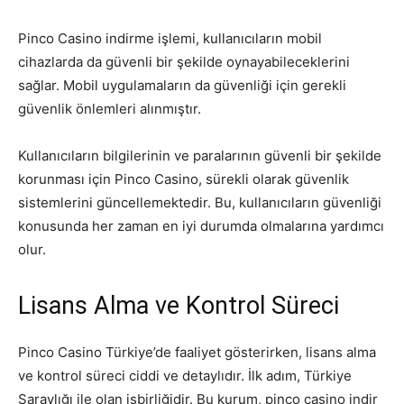
Pinco Casino indirme işlemi, kullanıcıların mobil
cihazlarda da güvenli bir şekilde oynayabileceklerini
sağlar. Mobil uygulamaların da güvenliği için gerekli
güvenlik önlemleri alınmıştır.
Kullanıcıların bilgilerinin ve paralarının güvenli bir şekilde
korunması için Pinco Casino, sürekli olarak güvenlik
sistemlerini güncellemektedir. Bu, kullanıcıların güvenliği
konusunda her zaman en iyi durumda olmalarına yardımcı
olur.
Lisans Alma ve Kontrol Süreci
Pinco Casino Türkiye’de faaliyet gösterirken, lisans alma
ve kontrol süreci ciddi ve detaylıdır. İlk adım, Türkiye
Saraylığı ile olan işbirliğidir. Bu kurum, pinco casino indir