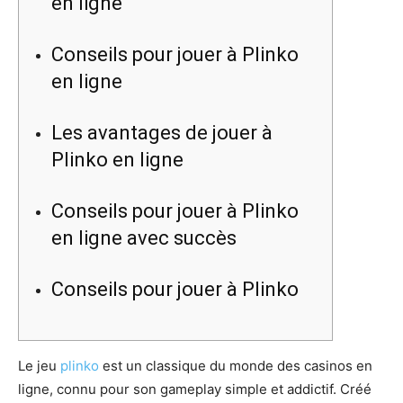
en ligne
Conseils pour jouer à Plinko
en ligne
Les avantages de jouer à
Plinko en ligne
Conseils pour jouer à Plinko
en ligne avec succès
Conseils pour jouer à Plinko
Le jeu
plinko
est un classique du monde des casinos en
ligne, connu pour son gameplay simple et addictif. Créé