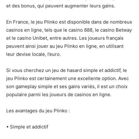
et des bonus, qui peuvent augmenter leurs gains.
En France, le jeu Plinko est disponible dans de nombreux
casinos en ligne, tels que le casino 888, le casino Betway
et le casino Unibet, entre autres. Les joueurs français
peuvent ainsi jouer au jeu Plinko en ligne, en utilisant
leur devise locale, l’euro.
Si vous cherchez un jeu de hasard simple et addictif, le
jeu Plinko est certainement une excellente option. Avec
son gameplay simple et ses gains variés, il est un choix
populaire parmi les joueurs de casinos en ligne.
Les avantages du jeu Plinko :
• Simple et addictif