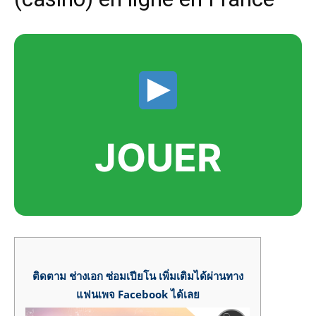
JOUER
ติดตาม ช่างเอก ซ่อมเปียโน เพิ่มเติมได้ผ่านทาง
แฟนเพจ Facebook ได้เลย