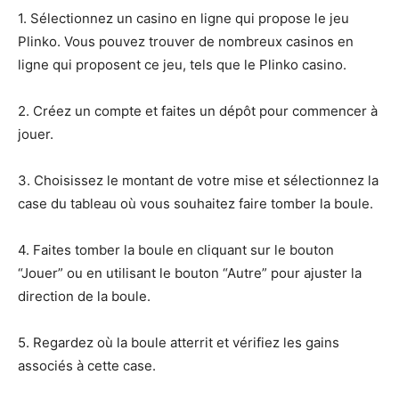
1. Sélectionnez un casino en ligne qui propose le jeu
Plinko. Vous pouvez trouver de nombreux casinos en
ligne qui proposent ce jeu, tels que le Plinko casino.
2. Créez un compte et faites un dépôt pour commencer à
jouer.
3. Choisissez le montant de votre mise et sélectionnez la
case du tableau où vous souhaitez faire tomber la boule.
4. Faites tomber la boule en cliquant sur le bouton
“Jouer” ou en utilisant le bouton “Autre” pour ajuster la
direction de la boule.
5. Regardez où la boule atterrit et vérifiez les gains
associés à cette case.