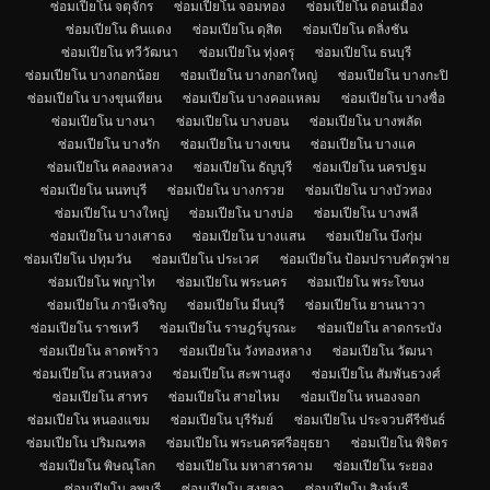
ซ่อมเปียโน จตุจักร
ซ่อมเปียโน จอมทอง
ซ่อมเปียโน ดอนเมือง
ซ่อมเปียโน ดินแดง
ซ่อมเปียโน ดุสิต
ซ่อมเปียโน ตลิ่งชัน
ซ่อมเปียโน ทวีวัฒนา
ซ่อมเปียโน ทุ่งครุ
ซ่อมเปียโน ธนบุรี
ซ่อมเปียโน บางกอกน้อย
ซ่อมเปียโน บางกอกใหญ่
ซ่อมเปียโน บางกะปิ
ซ่อมเปียโน บางขุนเทียน
ซ่อมเปียโน บางคอแหลม
ซ่อมเปียโน บางซื่อ
ซ่อมเปียโน บางนา
ซ่อมเปียโน บางบอน
ซ่อมเปียโน บางพลัด
ซ่อมเปียโน บางรัก
ซ่อมเปียโน บางเขน
ซ่อมเปียโน บางแค
ซ่อมเปียโน คลองหลวง
ซ่อมเปียโน ธัญบุรี
ซ่อมเปียโน นครปฐม
ซ่อมเปียโน นนทบุรี
ซ่อมเปียโน บางกรวย
ซ่อมเปียโน บางบัวทอง
ซ่อมเปียโน บางใหญ่
ซ่อมเปียโน บางบ่อ
ซ่อมเปียโน บางพลี
ซ่อมเปียโน บางเสาธง
ซ่อมเปียโน บางแสน
ซ่อมเปียโน บึงกุ่ม
ซ่อมเปียโน ปทุมวัน
ซ่อมเปียโน ประเวศ
ซ่อมเปียโน ป้อมปราบศัตรูพ่าย
ซ่อมเปียโน พญาไท
ซ่อมเปียโน พระนคร
ซ่อมเปียโน พระโขนง
ซ่อมเปียโน ภาษีเจริญ
ซ่อมเปียโน มีนบุรี
ซ่อมเปียโน ยานนาวา
ซ่อมเปียโน ราชเทวี
ซ่อมเปียโน ราษฎร์บูรณะ
ซ่อมเปียโน ลาดกระบัง
ซ่อมเปียโน ลาดพร้าว
ซ่อมเปียโน วังทองหลาง
ซ่อมเปียโน วัฒนา
ซ่อมเปียโน สวนหลวง
ซ่อมเปียโน สะพานสูง
ซ่อมเปียโน สัมพันธวงศ์
ซ่อมเปียโน สาทร
ซ่อมเปียโน สายไหม
ซ่อมเปียโน หนองจอก
ซ่อมเปียโน หนองแขม
ซ่อมเปียโน บุรีรัมย์
ซ่อมเปียโน ประจวบคีรีขันธ์
ซ่อมเปียโน ปริมณฑล
ซ่อมเปียโน พระนครศรีอยุธยา
ซ่อมเปียโน พิจิตร
ซ่อมเปียโน พิษณุโลก
ซ่อมเปียโน มหาสารคาม
ซ่อมเปียโน ระยอง
ซ่อมเปียโน ลพบุรี
ซ่อมเปียโน สงขลา
ซ่อมเปียโน สิงห์บุรี