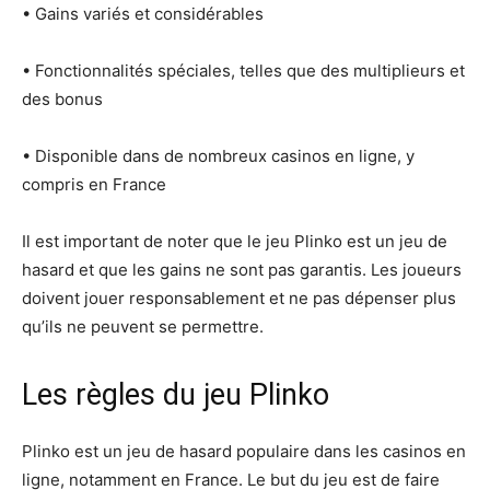
• Gains variés et considérables
• Fonctionnalités spéciales, telles que des multiplieurs et
des bonus
• Disponible dans de nombreux casinos en ligne, y
compris en France
Il est important de noter que le jeu Plinko est un jeu de
hasard et que les gains ne sont pas garantis. Les joueurs
doivent jouer responsablement et ne pas dépenser plus
qu’ils ne peuvent se permettre.
Les règles du jeu Plinko
Plinko est un jeu de hasard populaire dans les casinos en
ligne, notamment en France. Le but du jeu est de faire