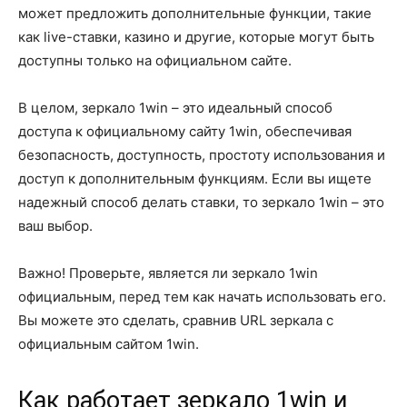
может предложить дополнительные функции, такие
как live-ставки, казино и другие, которые могут быть
доступны только на официальном сайте.
В целом, зеркало 1win – это идеальный способ
доступа к официальному сайту 1win, обеспечивая
безопасность, доступность, простоту использования и
доступ к дополнительным функциям. Если вы ищете
надежный способ делать ставки, то зеркало 1win – это
ваш выбор.
Важно! Проверьте, является ли зеркало 1win
официальным, перед тем как начать использовать его.
Вы можете это сделать, сравнив URL зеркала с
официальным сайтом 1win.
Как работает зеркало 1win и