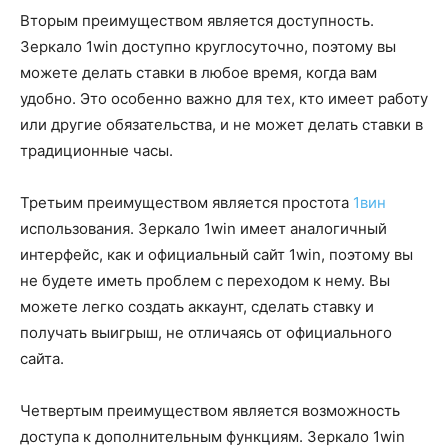
Вторым преимуществом является доступность.
Зеркало 1win доступно круглосуточно, поэтому вы
можете делать ставки в любое время, когда вам
удобно. Это особенно важно для тех, кто имеет работу
или другие обязательства, и не может делать ставки в
традиционные часы.
Третьим преимуществом является простота
1вин
использования. Зеркало 1win имеет аналогичный
интерфейс, как и официальный сайт 1win, поэтому вы
не будете иметь проблем с переходом к нему. Вы
можете легко создать аккаунт, сделать ставку и
получать выигрыш, не отличаясь от официального
сайта.
Четвертым преимуществом является возможность
доступа к дополнительным функциям. Зеркало 1win