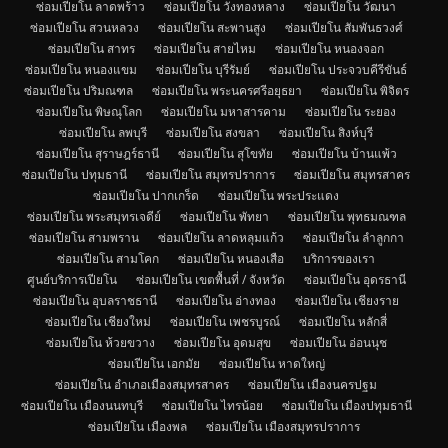
ซ่อมเปียโน ลาดพร้าว
ซ่อมเปียโน วังทองหลาง
ซ่อมเปียโน วัฒนา
ซ่อมเปียโน สวนหลวง
ซ่อมเปียโน สะพานสูง
ซ่อมเปียโน สัมพันธวงศ์
ซ่อมเปียโน สาทร
ซ่อมเปียโน สายไหม
ซ่อมเปียโน หนองจอก
ซ่อมเปียโน หนองแขม
ซ่อมเปียโน บุรีรัมย์
ซ่อมเปียโน ประจวบคีรีขันธ์
ซ่อมเปียโน ปริมณฑล
ซ่อมเปียโน พระนครศรีอยุธยา
ซ่อมเปียโน พิจิตร
ซ่อมเปียโน พิษณุโลก
ซ่อมเปียโน มหาสารคาม
ซ่อมเปียโน ระยอง
ซ่อมเปียโน ลพบุรี
ซ่อมเปียโน สงขลา
ซ่อมเปียโน สิงห์บุรี
ซ่อมเปียโน สุราษฎร์ธานี
ซ่อมเปียโน สุโขทัย
ซ่อมเปียโน บ้านแพ้ว
ซ่อมเปียโน ปทุมธานี
ซ่อมเปียโน สมุทรปราการ
ซ่อมเปียโน สมุทรสาคร
ซ่อมเปียโน ปากเกร็ด
ซ่อมเปียโน พระประแดง
ซ่อมเปียโน พระสมุทรเจดีย์
ซ่อมเปียโน พัทยา
ซ่อมเปียโน พุทธมณฑล
ซ่อมเปียโน สามพราน
ซ่อมเปียโน ลาดหลุมแก้ว
ซ่อมเปียโน ลำลูกกา
ซ่อมเปียโน สามโคก
ซ่อมเปียโน หนองเสือ
บริการของเรา
ศูนย์บริการเปียโน
ซ่อมเปียโน เขตพื้นที่ / จังหวัด
ซ่อมเปียโน อุดรธานี
ซ่อมเปียโน อุบลราชธานี
ซ่อมเปียโน อ่างทอง
ซ่อมเปียโน เชียงราย
ซ่อมเปียโน เชียงใหม่
ซ่อมเปียโน เพชรบูรณ์
ซ่อมเปียโน หลักสี่
ซ่อมเปียโน ห้วยขวาง
ซ่อมเปียโน อุดมสุข
ซ่อมเปียโน อ่อนนุช
ซ่อมเปียโน เอกมัย
ซ่อมเปียโน หาดใหญ่
ซ่อมเปียโน อำเภอเมืองสมุทรสาคร
ซ่อมเปียโน เมืองนครปฐม
ซ่อมเปียโน เมืองนนทบุรี
ซ่อมเปียโน ไทรน้อย
ซ่อมเปียโน เมืองปทุมธานี
ซ่อมเปียโน เมืองพล
ซ่อมเปียโน เมืองสมุทรปราการ