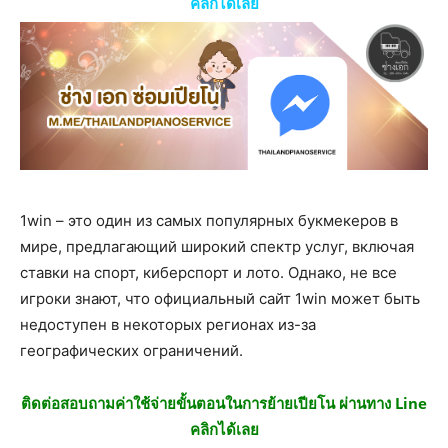
คลิกได้เลย
1win – это один из самых популярных букмекеров в
мире, предлагающий широкий спектр услуг, включая
ставки на спорт, киберспорт и лото. Однако, не все
игроки знают, что официальный сайт 1win может быть
недоступен в некоторых регионах из-за
географических ограничений.
ติดต่อสอบถามค่าใช้จ่ายขั้นตอนในการย้ายเปียโน ผ่านทาง Line
คลิกได้เลย