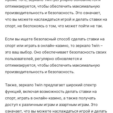
оптимизируется, чтобы обеспечить максимальную
производительность и безопасность. Это означает,
что вы можете наслаждаться игрой и делать ставки на
спорт, не беспокоясь о том, что может пойти не так.
Если вы ищете безопасный способ сделать ставки на
спорт или играть в онлайн-казино, то зеркало 1win –
это ваш выбор. Оно обеспечивает безопасность своих
пользователей, регулярно обновляется и
оптимизируется, чтобы обеспечить максимальную
производительность и безопасность.
Также, зеркало 1win предлагает широкий спектр
функций, включая возможность делать ставки на
спорт, играть в онлайн-казино, а также получать
доступ к различным играм и азартным играм. Это
означает, что вы можете наслаждаться игрой и делать