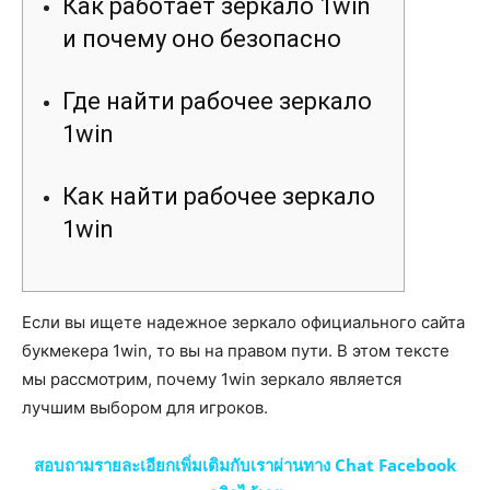
Как работает зеркало 1win
и почему оно безопасно
Где найти рабочее зеркало
1win
Как найти рабочее зеркало
1win
Если вы ищете надежное зеркало официального сайта
букмекера 1win, то вы на правом пути. В этом тексте
мы рассмотрим, почему 1win зеркало является
лучшим выбором для игроков.
สอบถามรายละเอียกเพิ่มเติมกับเราผ่านทาง Chat Facebook