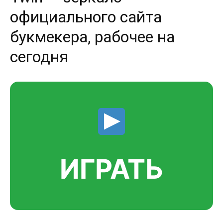
официального сайта
букмекера, рабочее на
сегодня
ИГРАТЬ