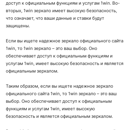
доступ к официальным функциям и услугам 1win. Во-
вторых, 1win зеркало имеет высокую безопасность,
что означает, что ваши данные и ставки будут
защищены.
Если вы ищете надежное зеркало официального сайта
1win, то 1win зеркало – это ваш выбор. Оно
обеспечивает доступ к официальным функциям и
услугам 1win, имеет высокую безопасность и является
официальным зеркалом.
Таким образом, если вы ищете надежное зеркало
официального сайта 1win, то 1win зеркало – это ваш
выбор. Оно обеспечивает доступ к официальным
функциям и услугам 1win, имеет высокую
безопасность и является официальным зеркалом.