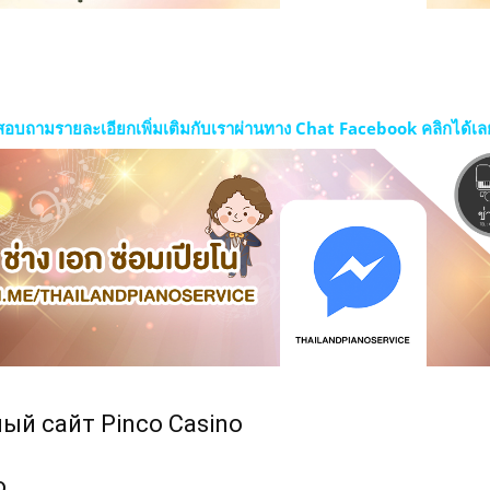
สอบถามรายละเอียกเพิ่มเติมกับเราผ่านทาง Chat Facebook คลิกได้เล
ый сайт Pinco Casino
o