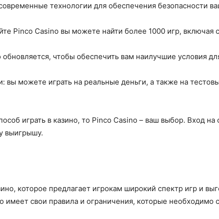
т современные технологии для обеспечения безопасности в
те Pinco Casino вы можете найти более 1000 игр, включая с
о обновляется, чтобы обеспечить вам наилучшие условия дл
: вы можете играть на реальные деньги, а также на тестов
соб играть в казино, то Pinco Casino – ваш выбор. Вход на 
у выигрышу.
зино, которое предлагает игрокам широкий спектр игр и выг
no имеет свои правила и ограничения, которые необходимо 