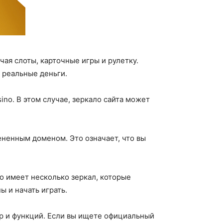
чая слоты, карточные игры и рулетку.
 реальные деньги.
ino. В этом случае, зеркало сайта может
мененным доменом. Это означает, что вы
no имеет несколько зеркал, которые
ы и начать играть.
гр и функций. Если вы ищете официальный