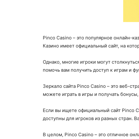
Pinco Casino – это популярное онлайн-ка
Казино имеет официальный сайт, на кото
Однако, многие игроки могут столкнуться
помочь вам получить доступ к играм и фу
Зеркало сайта Pinco Casino – это веб-ст
можете играть в игры и получать бонусы,
Если вы ищете официальный сайт Pinco Ca
доступны для игроков из разных стран. В
В целом, Pinco Casino – это отличное о