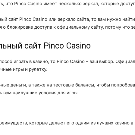
ть, что Pinco Casino имеет несколько зеркал, которые досту
ый сайт Pinco Casino или зеркало сайта, то вам нужно найт
я о блокировке доступа к официальному сайту, потому что зе
ьный сайт Pinco Casino
соб играть в казино, то Pinco Casino – ваш выбор. Официал
чные игры и рулетку.
ьные деньги, а также на тестовые балансы, чтобы попробоват
ь вам наилучшие условия для игры.
преимуществ, которые делают его одним из лучших казино в