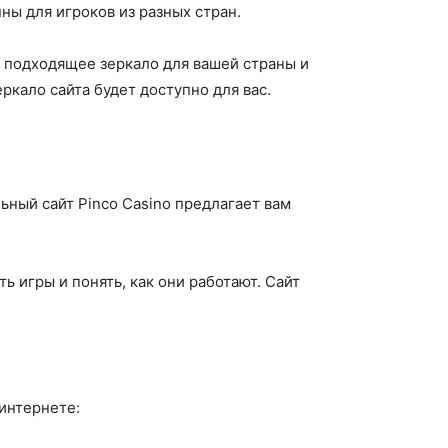
пны для игроков из разных стран.
и подходящее зеркало для вашей страны и
ркало сайта будет доступно для вас.
ьный сайт Pinco Casino предлагает вам
ь игры и понять, как они работают. Сайт
 интернете: