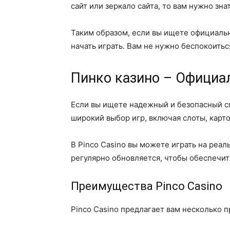
сайт или зеркало сайта, то вам нужно зна
Таким образом, если вы ищете официальн
начать играть. Вам не нужно беспокоитьс
Пинко казино – Официал
Если вы ищете надежный и безопасный спо
широкий выбор игр, включая слоты, карто
В Pinco Casino вы можете играть на реал
регулярно обновляется, чтобы обеспечит
Преимущества Pinco Casino
Pinco Casino предлагает вам несколько 