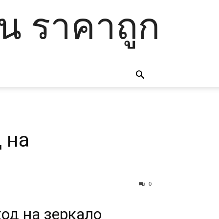
โน ราคาถูก
 на
0
од на зеркало