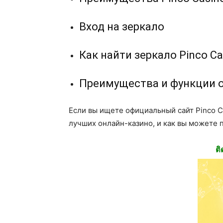
Вход на зеркало
Как найти зеркало Pinco Ca
Преимущества и функции о
Если вы ищете официальный сайт Pinco Ca
лучших онлайн-казино, и как вы можете п
ติ