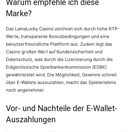
Warum empfehle ich diese
Marke?
Das LamaLucky Casino zeichnet sich durch hohe RTP-
Werte, transparente Bonusbedingungen und eine
benutzerfreundliche Plattform aus. Zudem legt das
Casino großen Wert auf Kundensicherheit und
Datenschutz, was durch die Lizenzierung durch die
Eidgenössische Spielbankenkommission (ESBK)
gewährleistet wird. Die Möglichkeit, Gewinne schnell
über E-Wallets auszuzahlen, macht das Spielerlebnis
noch angenehmer.
Vor- und Nachteile der E-Wallet-
Auszahlungen