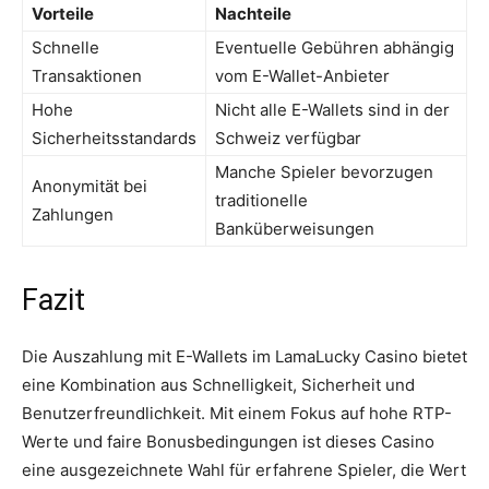
Vorteile
Nachteile
Schnelle
Eventuelle Gebühren abhängig
Transaktionen
vom E-Wallet-Anbieter
Hohe
Nicht alle E-Wallets sind in der
Sicherheitsstandards
Schweiz verfügbar
Manche Spieler bevorzugen
Anonymität bei
traditionelle
Zahlungen
Banküberweisungen
Fazit
Die Auszahlung mit E-Wallets im LamaLucky Casino bietet
eine Kombination aus Schnelligkeit, Sicherheit und
Benutzerfreundlichkeit. Mit einem Fokus auf hohe RTP-
Werte und faire Bonusbedingungen ist dieses Casino
eine ausgezeichnete Wahl für erfahrene Spieler, die Wert