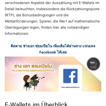
verschiedenen Aspekte der Auszahlung mit E-Wallets im
Detail beleuchten, insbesondere die Rückzahlungsquote
(RTP), die Bonusbedingungen und die
Wettanforderungen. Spieler, die Wert auf mathematische
Überlegungen legen, finden hier alle notwendigen
Informationen.
ติดตาม ช่างเอก ซ่อมเปียโน เพิ่มเติมได้ผ่านทาง แฟนเพจ
Facebook ได้เลย
E-Wallets im Überblick