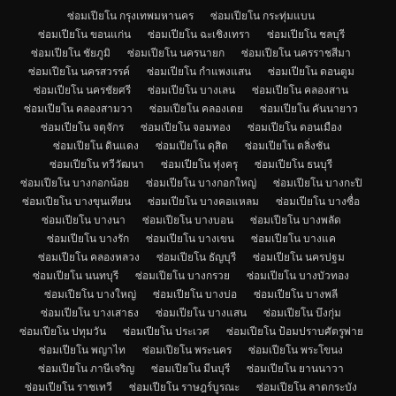
ซ่อมเปียโน กรุงเทพมหานคร
ซ่อมเปียโน กระทุ่มแบน
ซ่อมเปียโน ขอนแก่น
ซ่อมเปียโน ฉะเชิงเทรา
ซ่อมเปียโน ชลบุรี
ซ่อมเปียโน ชัยภูมิ
ซ่อมเปียโน นครนายก
ซ่อมเปียโน นครราชสีมา
ซ่อมเปียโน นครสวรรค์
ซ่อมเปียโน กำแพงแสน
ซ่อมเปียโน ดอนตูม
ซ่อมเปียโน นครชัยศรี
ซ่อมเปียโน บางเลน
ซ่อมเปียโน คลองสาน
ซ่อมเปียโน คลองสามวา
ซ่อมเปียโน คลองเตย
ซ่อมเปียโน คันนายาว
ซ่อมเปียโน จตุจักร
ซ่อมเปียโน จอมทอง
ซ่อมเปียโน ดอนเมือง
ซ่อมเปียโน ดินแดง
ซ่อมเปียโน ดุสิต
ซ่อมเปียโน ตลิ่งชัน
ซ่อมเปียโน ทวีวัฒนา
ซ่อมเปียโน ทุ่งครุ
ซ่อมเปียโน ธนบุรี
ซ่อมเปียโน บางกอกน้อย
ซ่อมเปียโน บางกอกใหญ่
ซ่อมเปียโน บางกะปิ
ซ่อมเปียโน บางขุนเทียน
ซ่อมเปียโน บางคอแหลม
ซ่อมเปียโน บางซื่อ
ซ่อมเปียโน บางนา
ซ่อมเปียโน บางบอน
ซ่อมเปียโน บางพลัด
ซ่อมเปียโน บางรัก
ซ่อมเปียโน บางเขน
ซ่อมเปียโน บางแค
ซ่อมเปียโน คลองหลวง
ซ่อมเปียโน ธัญบุรี
ซ่อมเปียโน นครปฐม
ซ่อมเปียโน นนทบุรี
ซ่อมเปียโน บางกรวย
ซ่อมเปียโน บางบัวทอง
ซ่อมเปียโน บางใหญ่
ซ่อมเปียโน บางบ่อ
ซ่อมเปียโน บางพลี
ซ่อมเปียโน บางเสาธง
ซ่อมเปียโน บางแสน
ซ่อมเปียโน บึงกุ่ม
ซ่อมเปียโน ปทุมวัน
ซ่อมเปียโน ประเวศ
ซ่อมเปียโน ป้อมปราบศัตรูพ่าย
ซ่อมเปียโน พญาไท
ซ่อมเปียโน พระนคร
ซ่อมเปียโน พระโขนง
ซ่อมเปียโน ภาษีเจริญ
ซ่อมเปียโน มีนบุรี
ซ่อมเปียโน ยานนาวา
ซ่อมเปียโน ราชเทวี
ซ่อมเปียโน ราษฎร์บูรณะ
ซ่อมเปียโน ลาดกระบัง