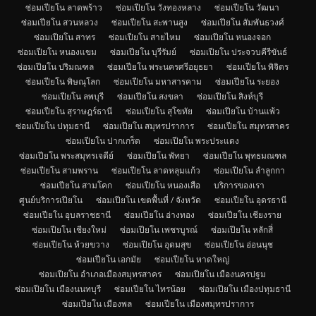
ซ่อมเปียโน ลาดพร้าว
ซ่อมเปียโน วังทองหลาง
ซ่อมเปียโน วัฒนา
ซ่อมเปียโน สวนหลวง
ซ่อมเปียโน สะพานสูง
ซ่อมเปียโน สัมพันธวงศ์
ซ่อมเปียโน สาทร
ซ่อมเปียโน สายไหม
ซ่อมเปียโน หนองจอก
ซ่อมเปียโน หนองแขม
ซ่อมเปียโน บุรีรัมย์
ซ่อมเปียโน ประจวบคีรีขันธ์
ซ่อมเปียโน ปริมณฑล
ซ่อมเปียโน พระนครศรีอยุธยา
ซ่อมเปียโน พิจิตร
ซ่อมเปียโน พิษณุโลก
ซ่อมเปียโน มหาสารคาม
ซ่อมเปียโน ระยอง
ซ่อมเปียโน ลพบุรี
ซ่อมเปียโน สงขลา
ซ่อมเปียโน สิงห์บุรี
ซ่อมเปียโน สุราษฎร์ธานี
ซ่อมเปียโน สุโขทัย
ซ่อมเปียโน บ้านแพ้ว
ซ่อมเปียโน ปทุมธานี
ซ่อมเปียโน สมุทรปราการ
ซ่อมเปียโน สมุทรสาคร
ซ่อมเปียโน ปากเกร็ด
ซ่อมเปียโน พระประแดง
ซ่อมเปียโน พระสมุทรเจดีย์
ซ่อมเปียโน พัทยา
ซ่อมเปียโน พุทธมณฑล
ซ่อมเปียโน สามพราน
ซ่อมเปียโน ลาดหลุมแก้ว
ซ่อมเปียโน ลำลูกกา
ซ่อมเปียโน สามโคก
ซ่อมเปียโน หนองเสือ
บริการของเรา
ศูนย์บริการเปียโน
ซ่อมเปียโน เขตพื้นที่ / จังหวัด
ซ่อมเปียโน อุดรธานี
ซ่อมเปียโน อุบลราชธานี
ซ่อมเปียโน อ่างทอง
ซ่อมเปียโน เชียงราย
ซ่อมเปียโน เชียงใหม่
ซ่อมเปียโน เพชรบูรณ์
ซ่อมเปียโน หลักสี่
ซ่อมเปียโน ห้วยขวาง
ซ่อมเปียโน อุดมสุข
ซ่อมเปียโน อ่อนนุช
ซ่อมเปียโน เอกมัย
ซ่อมเปียโน หาดใหญ่
ซ่อมเปียโน อำเภอเมืองสมุทรสาคร
ซ่อมเปียโน เมืองนครปฐม
ซ่อมเปียโน เมืองนนทบุรี
ซ่อมเปียโน ไทรน้อย
ซ่อมเปียโน เมืองปทุมธานี
ซ่อมเปียโน เมืองพล
ซ่อมเปียโน เมืองสมุทรปราการ