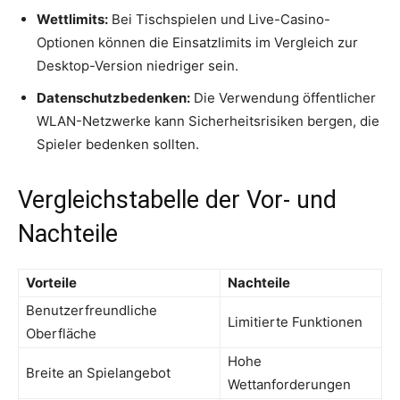
Wettlimits:
Bei Tischspielen und Live-Casino-
Optionen können die Einsatzlimits im Vergleich zur
Desktop-Version niedriger sein.
Datenschutzbedenken:
Die Verwendung öffentlicher
WLAN-Netzwerke kann Sicherheitsrisiken bergen, die
Spieler bedenken sollten.
Vergleichstabelle der Vor- und
Nachteile
Vorteile
Nachteile
Benutzerfreundliche
Limitierte Funktionen
Oberfläche
Hohe
Breite an Spielangebot
Wettanforderungen