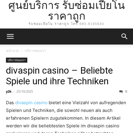
ศูนย์บริการ รับซ่อมเปียโน
ราคาถูก
รับซ่อมเปียโน ราคาถูก โทร 083-0105645
หน้าแรก
บริการของเรา
บริการของเรา
divaspin casino – Beliebte
Spiele und ihre Techniken
y2k
-
25/10/2025
0
Das
divaspin casino
bietet eine Vielzahl von aufregenden
Spielen und Techniken, die sowohl neuen als auch
erfahrenen Spielern zugutekommen. In diesem Artikel
werden wir die beliebtesten Spiele im divaspin casino