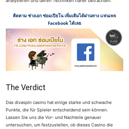
analysieren und deren Techniken näher betrachten.
ติดตาม ช่างเอก ซ่อมเปียโน เพิ่มเติมได้ผ่านทาง แฟนเพจ
Facebook ได้เลย
The Verdict
Das divaspin casino hat einige starke und schwache
Punkte, die für Spieler entscheidend sein können.
Lassen Sie uns die Vor- und Nachteile genauer
untersuchen, um festzustellen, ob dieses Casino die