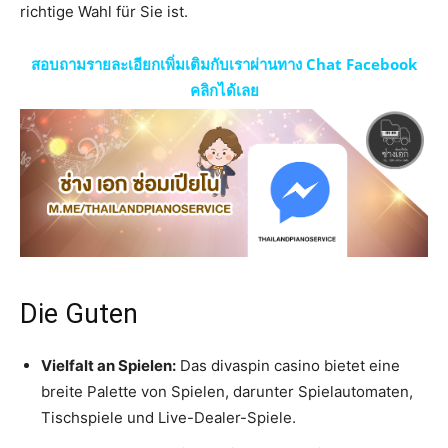
richtige Wahl für Sie ist.
สอบถามรายละเอียกเพิ่มเติมกับเราผ่านทาง Chat Facebook
คลิกได้เลย
Die Guten
Vielfalt an Spielen:
Das divaspin casino bietet eine
breite Palette von Spielen, darunter Spielautomaten,
Tischspiele und Live-Dealer-Spiele.