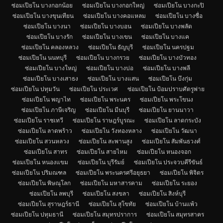
ซ่อมเปียโน บางกอกน้อย
ซ่อมเปียโน บางกอกใหญ่
ซ่อมเปียโน บางกะปิ
ซ่อมเปียโน บางขุนเทียน
ซ่อมเปียโน บางคอแหลม
ซ่อมเปียโน บางซื่อ
ซ่อมเปียโน บางนา
ซ่อมเปียโน บางบอน
ซ่อมเปียโน บางพลัด
ซ่อมเปียโน บางรัก
ซ่อมเปียโน บางเขน
ซ่อมเปียโน บางแค
ซ่อมเปียโน คลองหลวง
ซ่อมเปียโน ธัญบุรี
ซ่อมเปียโน นครปฐม
ซ่อมเปียโน นนทบุรี
ซ่อมเปียโน บางกรวย
ซ่อมเปียโน บางบัวทอง
ซ่อมเปียโน บางใหญ่
ซ่อมเปียโน บางบ่อ
ซ่อมเปียโน บางพลี
ซ่อมเปียโน บางเสาธง
ซ่อมเปียโน บางแสน
ซ่อมเปียโน บึงกุ่ม
ซ่อมเปียโน ปทุมวัน
ซ่อมเปียโน ประเวศ
ซ่อมเปียโน ป้อมปราบศัตรูพ่าย
ซ่อมเปียโน พญาไท
ซ่อมเปียโน พระนคร
ซ่อมเปียโน พระโขนง
ซ่อมเปียโน ภาษีเจริญ
ซ่อมเปียโน มีนบุรี
ซ่อมเปียโน ยานนาวา
ซ่อมเปียโน ราชเทวี
ซ่อมเปียโน ราษฎร์บูรณะ
ซ่อมเปียโน ลาดกระบัง
ซ่อมเปียโน ลาดพร้าว
ซ่อมเปียโน วังทองหลาง
ซ่อมเปียโน วัฒนา
ซ่อมเปียโน สวนหลวง
ซ่อมเปียโน สะพานสูง
ซ่อมเปียโน สัมพันธวงศ์
ซ่อมเปียโน สาทร
ซ่อมเปียโน สายไหม
ซ่อมเปียโน หนองจอก
ซ่อมเปียโน หนองแขม
ซ่อมเปียโน บุรีรัมย์
ซ่อมเปียโน ประจวบคีรีขันธ์
ซ่อมเปียโน ปริมณฑล
ซ่อมเปียโน พระนครศรีอยุธยา
ซ่อมเปียโน พิจิตร
ซ่อมเปียโน พิษณุโลก
ซ่อมเปียโน มหาสารคาม
ซ่อมเปียโน ระยอง
ซ่อมเปียโน ลพบุรี
ซ่อมเปียโน สงขลา
ซ่อมเปียโน สิงห์บุรี
ซ่อมเปียโน สุราษฎร์ธานี
ซ่อมเปียโน สุโขทัย
ซ่อมเปียโน บ้านแพ้ว
ซ่อมเปียโน ปทุมธานี
ซ่อมเปียโน สมุทรปราการ
ซ่อมเปียโน สมุทรสาคร