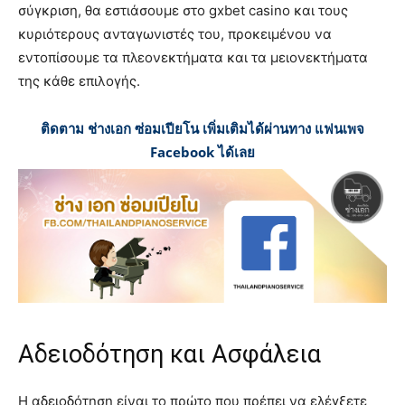
σύγκριση, θα εστιάσουμε στο gxbet casino και τους
κυριότερους ανταγωνιστές του, προκειμένου να
εντοπίσουμε τα πλεονεκτήματα και τα μειονεκτήματα
της κάθε επιλογής.
ติดตาม ช่างเอก ซ่อมเปียโน เพิ่มเติมได้ผ่านทาง แฟนเพจ
Facebook ได้เลย
Αδειοδότηση και Ασφάλεια
Η αδειοδότηση είναι το πρώτο που πρέπει να ελέγξετε