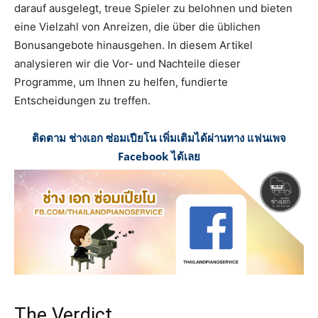
darauf ausgelegt, treue Spieler zu belohnen und bieten
eine Vielzahl von Anreizen, die über die üblichen
Bonusangebote hinausgehen. In diesem Artikel
analysieren wir die Vor- und Nachteile dieser
Programme, um Ihnen zu helfen, fundierte
Entscheidungen zu treffen.
ติดตาม ช่างเอก ซ่อมเปียโน เพิ่มเติมได้ผ่านทาง แฟนเพจ
Facebook ได้เลย
The Verdict