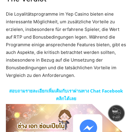
Die Loyalitätsprogramme im Yep Casino bieten eine
interessante Möglichkeit, um zusätzliche Vorteile zu
erzielen, insbesondere für erfahrene Spieler, die Wert
auf RTP und Bonusbedingungen legen. Während die
Programme einige ansprechende Features bieten, gibt es
auch Aspekte, die kritisch betrachtet werden sollten,
insbesondere in Bezug auf die Umsetzung der
Bonusbedingungen und die tatsächlichen Vorteile im
Vergleich zu den Anforderungen.
สอบถามรายละเอียกเพิ่มเติมกับเราผ่านทาง Chat Facebook
คลิกได้เลย