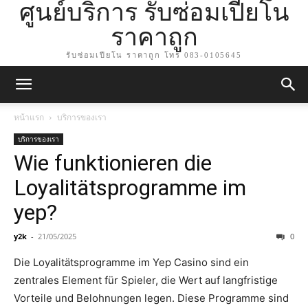
ศูนย์บริการ รับซ่อมเปียโน
ราคาถูก
รับซ่อมเปียโน ราคาถูก โทร 083-0105645
หน้าแรก
บริการของเรา
บริการของเรา
Wie funktionieren die
Loyalitätsprogramme im
yep
?
y2k
-
21/05/2025
0
Die Loyalitätsprogramme im Yep Casino sind ein
zentrales Element für Spieler, die Wert auf langfristige
Vorteile und Belohnungen legen. Diese Programme sind