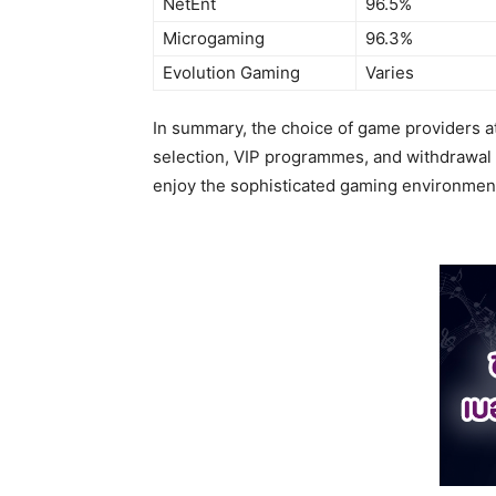
NetEnt
96.5%
Microgaming
96.3%
Evolution Gaming
Varies
In summary, the choice of game providers a
selection, VIP programmes, and withdrawal 
enjoy the sophisticated gaming environment