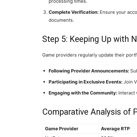
processing times.
Complete Verification:
Ensure your accou
documents.
Step 5: Keeping Up with 
Game providers regularly update their portf
Following Provider Announcements:
Sub
Participating in Exclusive Events:
Join V
Engaging with the Community:
Interact 
Comparative Analysis of 
Game Provider
Average RTP