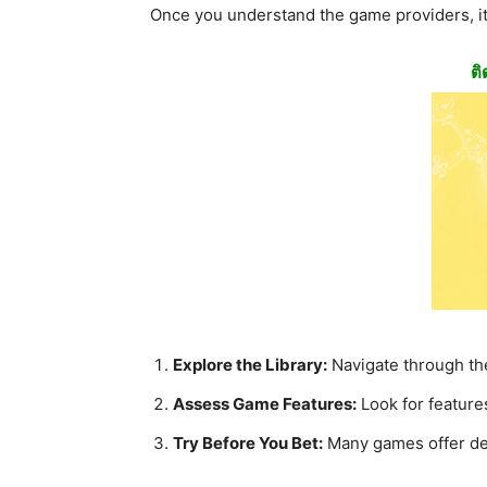
Once you understand the game providers, it
ติ
Explore the Library:
Navigate through the 
Assess Game Features:
Look for feature
Try Before You Bet:
Many games offer dem