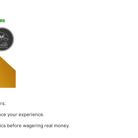
เลย
rs.
ance your experience.
ics before wagering real money.