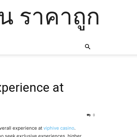
โน ราคาถูก
perience at
0
verall experience at
viphive casino
.
ho seek exclusive experiences, higher