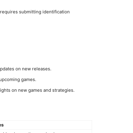
requires submitting identification
updates on new releases.
f upcoming games.
nsights on new games and strategies.
es