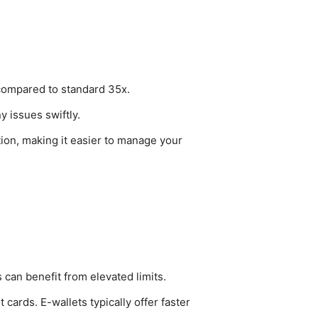
compared to standard 35x.
 issues swiftly.
tion, making it easier to manage your
s can benefit from elevated limits.
cards. E-wallets typically offer faster