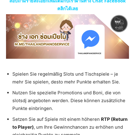
สอบถามรายละเอียกเพิ่มเติมกับเราผ่านทาง Chat Facebook
คลิกได้เลย
Spielen Sie regelmäßig Slots und Tischspiele – je
mehr Sie spielen, desto mehr Punkte erhalten Sie.
Nutzen Sie spezielle Promotions und Boni, die von
slotsdj angeboten werden. Diese können zusätzliche
Punkte einbringen.
Setzen Sie auf Spiele mit einem höheren
RTP (Return
to Player)
, um Ihre Gewinnchancen zu erhöhen und
gleichzeitig Punkte zu sammeln.