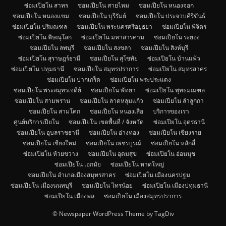
ซ่อมเปียโน สาทร
ซ่อมเปียโน สายไหม
ซ่อมเปียโน หนองจอก
ซ่อมเปียโน หนองแขม
ซ่อมเปียโน บุรีรัมย์
ซ่อมเปียโน ประจวบคีรีขันธ์
ซ่อมเปียโน ปริมณฑล
ซ่อมเปียโน พระนครศรีอยุธยา
ซ่อมเปียโน พิจิตร
ซ่อมเปียโน พิษณุโลก
ซ่อมเปียโน มหาสารคาม
ซ่อมเปียโน ระยอง
ซ่อมเปียโน ลพบุรี
ซ่อมเปียโน สงขลา
ซ่อมเปียโน สิงห์บุรี
ซ่อมเปียโน สุราษฎร์ธานี
ซ่อมเปียโน สุโขทัย
ซ่อมเปียโน บ้านแพ้ว
ซ่อมเปียโน ปทุมธานี
ซ่อมเปียโน สมุทรปราการ
ซ่อมเปียโน สมุทรสาคร
ซ่อมเปียโน ปากเกร็ด
ซ่อมเปียโน พระประแดง
ซ่อมเปียโน พระสมุทรเจดีย์
ซ่อมเปียโน พัทยา
ซ่อมเปียโน พุทธมณฑล
ซ่อมเปียโน สามพราน
ซ่อมเปียโน ลาดหลุมแก้ว
ซ่อมเปียโน ลำลูกกา
ซ่อมเปียโน สามโคก
ซ่อมเปียโน หนองเสือ
บริการของเรา
ศูนย์บริการเปียโน
ซ่อมเปียโน เขตพื้นที่ / จังหวัด
ซ่อมเปียโน อุดรธานี
ซ่อมเปียโน อุบลราชธานี
ซ่อมเปียโน อ่างทอง
ซ่อมเปียโน เชียงราย
ซ่อมเปียโน เชียงใหม่
ซ่อมเปียโน เพชรบูรณ์
ซ่อมเปียโน หลักสี่
ซ่อมเปียโน ห้วยขวาง
ซ่อมเปียโน อุดมสุข
ซ่อมเปียโน อ่อนนุช
ซ่อมเปียโน เอกมัย
ซ่อมเปียโน หาดใหญ่
ซ่อมเปียโน อำเภอเมืองสมุทรสาคร
ซ่อมเปียโน เมืองนครปฐม
ซ่อมเปียโน เมืองนนทบุรี
ซ่อมเปียโน ไทรน้อย
ซ่อมเปียโน เมืองปทุมธานี
ซ่อมเปียโน เมืองพล
ซ่อมเปียโน เมืองสมุทรปราการ
© Newspaper WordPress Theme by TagDiv