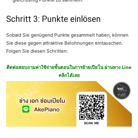
Schritt 3: Punkte einlösen
Sobald Sie genügend Punkte gesammelt haben, können
Sie diese gegen attraktive Belohnungen eintauschen.
Folgen Sie diesen Schritten:
ติดต่อสอบถามค่าใช้จ่ายขั้นตอนในการย้ายเปียโน ผ่านทาง Line
คลิกได้เลย