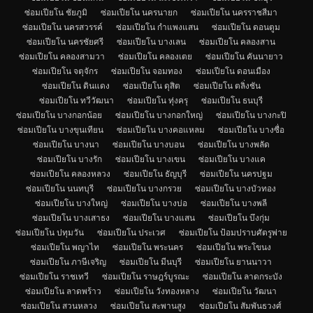
ซ่อมเปียโน ชัยภูมิ
ซ่อมเปียโน นครนายก
ซ่อมเปียโน นครราชสีมา
ซ่อมเปียโน นครสวรรค์
ซ่อมเปียโน กำแพงแสน
ซ่อมเปียโน ดอนตูม
ซ่อมเปียโน นครชัยศรี
ซ่อมเปียโน บางเลน
ซ่อมเปียโน คลองสาน
ซ่อมเปียโน คลองสามวา
ซ่อมเปียโน คลองเตย
ซ่อมเปียโน คันนายาว
ซ่อมเปียโน จตุจักร
ซ่อมเปียโน จอมทอง
ซ่อมเปียโน ดอนเมือง
ซ่อมเปียโน ดินแดง
ซ่อมเปียโน ดุสิต
ซ่อมเปียโน ตลิ่งชัน
ซ่อมเปียโน ทวีวัฒนา
ซ่อมเปียโน ทุ่งครุ
ซ่อมเปียโน ธนบุรี
ซ่อมเปียโน บางกอกน้อย
ซ่อมเปียโน บางกอกใหญ่
ซ่อมเปียโน บางกะปิ
ซ่อมเปียโน บางขุนเทียน
ซ่อมเปียโน บางคอแหลม
ซ่อมเปียโน บางซื่อ
ซ่อมเปียโน บางนา
ซ่อมเปียโน บางบอน
ซ่อมเปียโน บางพลัด
ซ่อมเปียโน บางรัก
ซ่อมเปียโน บางเขน
ซ่อมเปียโน บางแค
ซ่อมเปียโน คลองหลวง
ซ่อมเปียโน ธัญบุรี
ซ่อมเปียโน นครปฐม
ซ่อมเปียโน นนทบุรี
ซ่อมเปียโน บางกรวย
ซ่อมเปียโน บางบัวทอง
ซ่อมเปียโน บางใหญ่
ซ่อมเปียโน บางบ่อ
ซ่อมเปียโน บางพลี
ซ่อมเปียโน บางเสาธง
ซ่อมเปียโน บางแสน
ซ่อมเปียโน บึงกุ่ม
ซ่อมเปียโน ปทุมวัน
ซ่อมเปียโน ประเวศ
ซ่อมเปียโน ป้อมปราบศัตรูพ่าย
ซ่อมเปียโน พญาไท
ซ่อมเปียโน พระนคร
ซ่อมเปียโน พระโขนง
ซ่อมเปียโน ภาษีเจริญ
ซ่อมเปียโน มีนบุรี
ซ่อมเปียโน ยานนาวา
ซ่อมเปียโน ราชเทวี
ซ่อมเปียโน ราษฎร์บูรณะ
ซ่อมเปียโน ลาดกระบัง
ซ่อมเปียโน ลาดพร้าว
ซ่อมเปียโน วังทองหลาง
ซ่อมเปียโน วัฒนา
ซ่อมเปียโน สวนหลวง
ซ่อมเปียโน สะพานสูง
ซ่อมเปียโน สัมพันธวงศ์