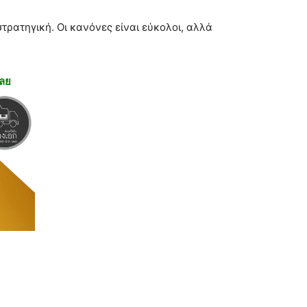
στρατηγική. Οι κανόνες είναι εύκολοι, αλλά
เลย