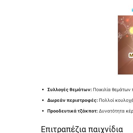
Συλλογές θεμάτων:
Ποικιλία θεμάτων 
Δωρεάν περιστροφές:
Πολλοί κουλοχέ
Προοδευτικά τζάκποτ:
Δυνατότητα κέρ
Επιτραπέζια παιχνίδια