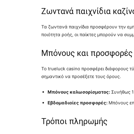
Ζωντανά παιχνίδια καζίν
Τα ζωντανά παιχνίδια προσφέρουν την εμπ
ποιότητα ροής, οι παίκτες μπορούν να συ
Μπόνους και προσφορές
Το trueluck casino προσφέρει διάφορους τ
σημαντικό να προσέξετε τους όρους.
Μπόνους καλωσορίσματος:
Συνήθως 
Εβδομαδιαίες προσφορές:
Μπόνους επ
Τρόποι πληρωμής