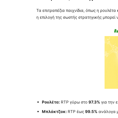
Τα επιτραπέζια παιχνίδια, όπως η ρουλέτα 
η επιλογή της σωστής στρατηγικής μπορεί 
ติ
Ρουλέτα:
RTP γύρω στο
97.3%
για την 
Μπλάκτζακ:
RTP έως
99.5%
ανάλογα μ